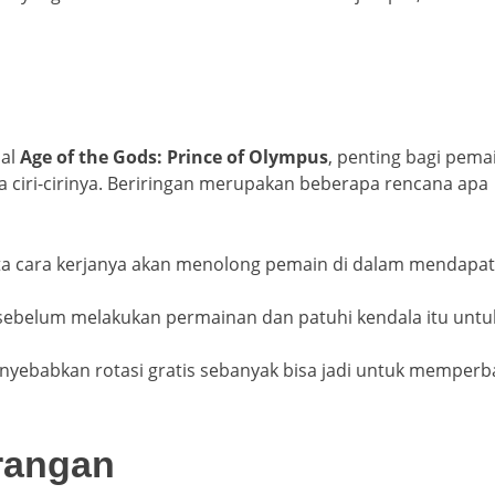
nal
Age of the Gods: Prince of Olympus
, penting bagi pema
 ciri-cirinya. Beriringan merupakan beberapa rencana apa
ta cara kerjanya akan menolong pemain di dalam mendapa
ebelum melakukan permainan dan patuhi kendala itu untu
nyebabkan rotasi gratis sebanyak bisa jadi untuk memperba
rangan