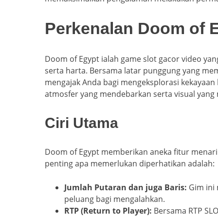
Perkenalan Doom of 
Doom of Egypt ialah game slot gacor video yan
serta harta. Bersama latar punggung yang me
mengajak Anda bagi mengeksplorasi kekayaan 
atmosfer yang mendebarkan serta visual yang
Ciri Utama
Doom of Egypt memberikan aneka fitur menarik 
penting apa memerlukan diperhatikan adalah:
Jumlah Putaran dan juga Baris:
Gim ini 
peluang bagi mengalahkan.
RTP (Return to Player):
Bersama RTP SLOT