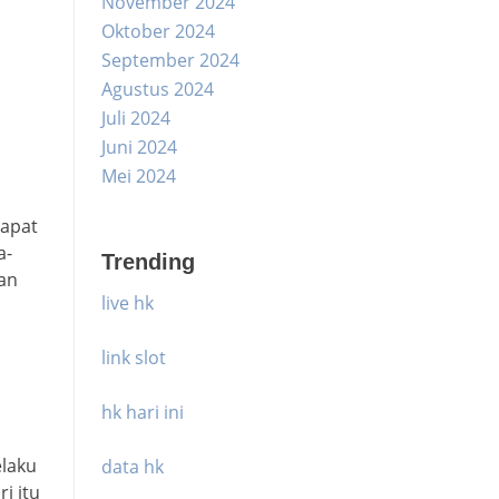
November 2024
Oktober 2024
September 2024
Agustus 2024
Juli 2024
Juni 2024
Mei 2024
dapat
a-
Trending
an
live hk
link slot
hk hari ini
elaku
data hk
i itu