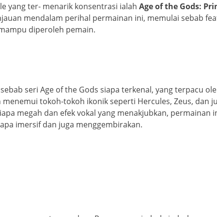
le yang ter- menarik konsentrasi ialah
Age of the Gods: Pri
njauan mendalam perihal permainan ini, memulai sebab fea
g mampu diperoleh pemain.
 sebab seri Age of the Gods siapa terkenal, yang terpacu ol
n menemui tokoh-tokoh ikonik seperti Hercules, Zeus, dan j
iapa megah dan efek vokal yang menakjubkan, permainan i
pa imersif dan juga menggembirakan.