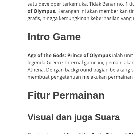
satu developer terkemuka. Tidak Benar no. 1 tit
of Olympus
. Karangan ini akan memberikan ti
grafis, hingga kemungkinan keberhasilan yan
Intro Game
Age of the Gods: Prince of Olympus
ialah unit
legenda Greece. Internal game ini, pemain aka
Athena. Dengan background bagian belakang s
membuat pengetahuan melakukan permainan a
Fitur Permainan
Visual dan juga Suara