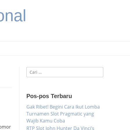
onal
Cari
untuk:
Pos-pos Terbaru
Gak Ribet! Begini Cara Ikut Lomba
Turnamen Slot Pragmatic yang
Wajib Kamu Coba
nomor
RTP Slot John Hunter Da Vinci’s