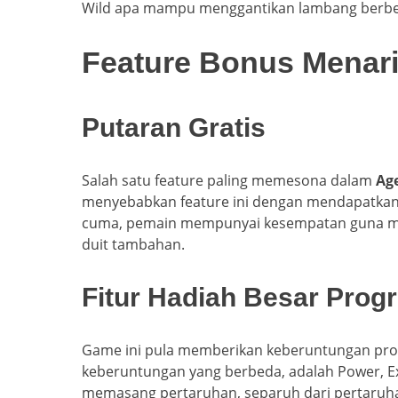
Wild apa mampu menggantikan lambang berb
Feature Bonus Menar
Putaran Gratis
Salah satu feature paling memesona dalam
Age
menyebabkan feature ini dengan mendapatkan t
cuma, pemain mempunyai kesempatan guna mer
duit tambahan.
Fitur Hadiah Besar Progr
Game ini pula memberikan keberuntungan prog
keberuntungan yang berbeda, adalah Power, Ex
memasang pertaruhan, separuh dari pertaruha