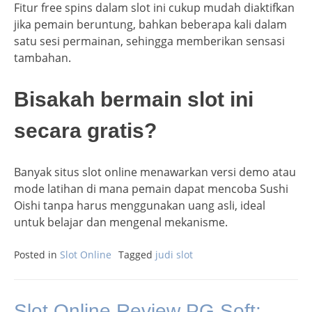
Fitur free spins dalam slot ini cukup mudah diaktifkan
jika pemain beruntung, bahkan beberapa kali dalam
satu sesi permainan, sehingga memberikan sensasi
tambahan.
Bisakah bermain slot ini
secara gratis?
Banyak situs slot online menawarkan versi demo atau
mode latihan di mana pemain dapat mencoba Sushi
Oishi tanpa harus menggunakan uang asli, ideal
untuk belajar dan mengenal mekanisme.
Posted in
Slot Online
Tagged
judi slot
Slot Online Review PG Soft: