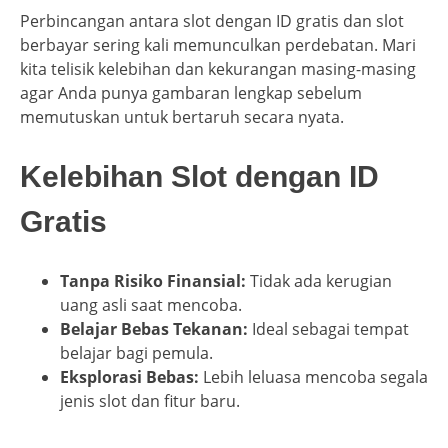
Perbincangan antara slot dengan ID gratis dan slot
berbayar sering kali memunculkan perdebatan. Mari
kita telisik kelebihan dan kekurangan masing-masing
agar Anda punya gambaran lengkap sebelum
memutuskan untuk bertaruh secara nyata.
Kelebihan Slot dengan ID
Gratis
Tanpa Risiko Finansial:
Tidak ada kerugian
uang asli saat mencoba.
Belajar Bebas Tekanan:
Ideal sebagai tempat
belajar bagi pemula.
Eksplorasi Bebas:
Lebih leluasa mencoba segala
jenis slot dan fitur baru.