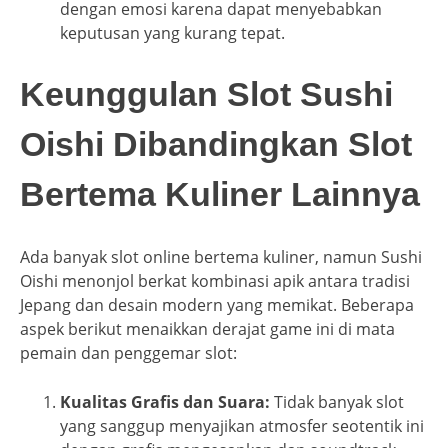
dengan emosi karena dapat menyebabkan
keputusan yang kurang tepat.
Keunggulan Slot Sushi
Oishi Dibandingkan Slot
Bertema Kuliner Lainnya
Ada banyak slot online bertema kuliner, namun Sushi
Oishi menonjol berkat kombinasi apik antara tradisi
Jepang dan desain modern yang memikat. Beberapa
aspek berikut menaikkan derajat game ini di mata
pemain dan penggemar slot:
Kualitas Grafis dan Suara:
Tidak banyak slot
yang sanggup menyajikan atmosfer seotentik ini