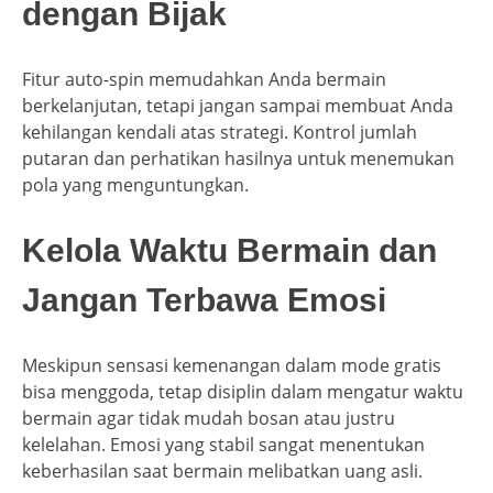
dengan Bijak
Fitur auto-spin memudahkan Anda bermain
berkelanjutan, tetapi jangan sampai membuat Anda
kehilangan kendali atas strategi. Kontrol jumlah
putaran dan perhatikan hasilnya untuk menemukan
pola yang menguntungkan.
Kelola Waktu Bermain dan
Jangan Terbawa Emosi
Meskipun sensasi kemenangan dalam mode gratis
bisa menggoda, tetap disiplin dalam mengatur waktu
bermain agar tidak mudah bosan atau justru
kelelahan. Emosi yang stabil sangat menentukan
keberhasilan saat bermain melibatkan uang asli.