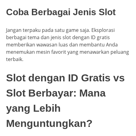
Coba Berbagai Jenis Slot
Jangan terpaku pada satu game saja. Eksplorasi
berbagai tema dan jenis slot dengan ID gratis
memberikan wawasan luas dan membantu Anda
menemukan mesin favorit yang menawarkan peluang
terbaik.
Slot dengan ID Gratis vs
Slot Berbayar: Mana
yang Lebih
Menguntungkan?