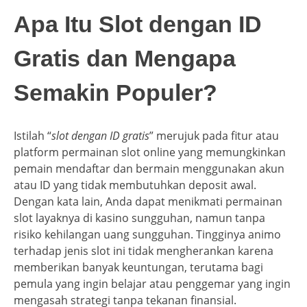
Apa Itu Slot dengan ID
Gratis dan Mengapa
Semakin Populer?
Istilah “
slot dengan ID gratis
” merujuk pada fitur atau
platform permainan slot online yang memungkinkan
pemain mendaftar dan bermain menggunakan akun
atau ID yang tidak membutuhkan deposit awal.
Dengan kata lain, Anda dapat menikmati permainan
slot layaknya di kasino sungguhan, namun tanpa
risiko kehilangan uang sungguhan. Tingginya animo
terhadap jenis slot ini tidak mengherankan karena
memberikan banyak keuntungan, terutama bagi
pemula yang ingin belajar atau penggemar yang ingin
mengasah strategi tanpa tekanan finansial.