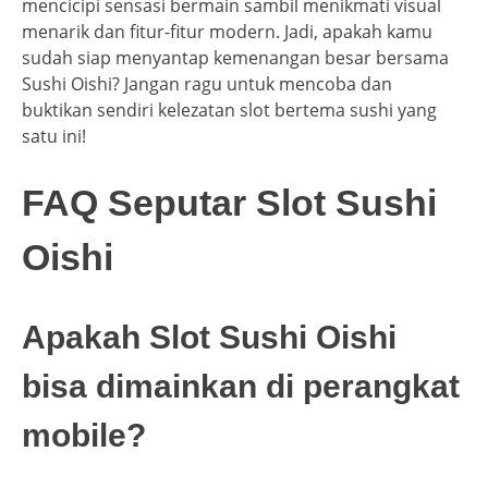
mencicipi sensasi bermain sambil menikmati visual
menarik dan fitur-fitur modern. Jadi, apakah kamu
sudah siap menyantap kemenangan besar bersama
Sushi Oishi? Jangan ragu untuk mencoba dan
buktikan sendiri kelezatan slot bertema sushi yang
satu ini!
FAQ Seputar Slot Sushi
Oishi
Apakah Slot Sushi Oishi
bisa dimainkan di perangkat
mobile?