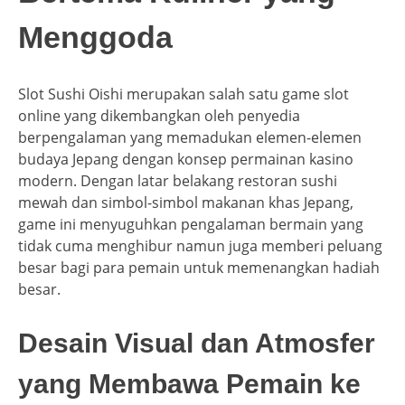
Menggoda
Slot Sushi Oishi merupakan salah satu game slot
online yang dikembangkan oleh penyedia
berpengalaman yang memadukan elemen-elemen
budaya Jepang dengan konsep permainan kasino
modern. Dengan latar belakang restoran sushi
mewah dan simbol-simbol makanan khas Jepang,
game ini menyuguhkan pengalaman bermain yang
tidak cuma menghibur namun juga memberi peluang
besar bagi para pemain untuk memenangkan hadiah
besar.
Desain Visual dan Atmosfer
yang Membawa Pemain ke