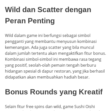
Wild dan Scatter dengan
Peran Penting
Wild dalam game ini berfungsi sebagai simbol
pengganti yang membantu menyusun kombinasi
kemenangan. Ada juga scatter yang bila muncul
dalam jumlah tertentu akan mengaktifkan fitur bonus.
Kombinasi simbol-simbol ini membawa rasa tegang
yang positif, seolah-olah pemain tengah berburu
hidangan spesial di dapur restoran, yang jika berhasil
didapatkan akan membuahkan hadiah besar.
Bonus Rounds yang Kreatif
Selain fitur free spins dan wild, game Sushi Oishi