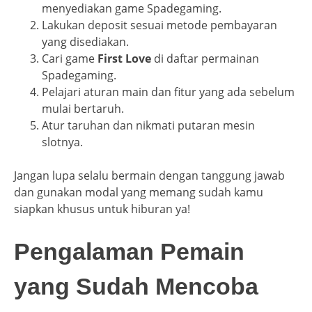
menyediakan game Spadegaming.
Lakukan deposit sesuai metode pembayaran
yang disediakan.
Cari game
First Love
di daftar permainan
Spadegaming.
Pelajari aturan main dan fitur yang ada sebelum
mulai bertaruh.
Atur taruhan dan nikmati putaran mesin
slotnya.
Jangan lupa selalu bermain dengan tanggung jawab
dan gunakan modal yang memang sudah kamu
siapkan khusus untuk hiburan ya!
Pengalaman Pemain
yang Sudah Mencoba