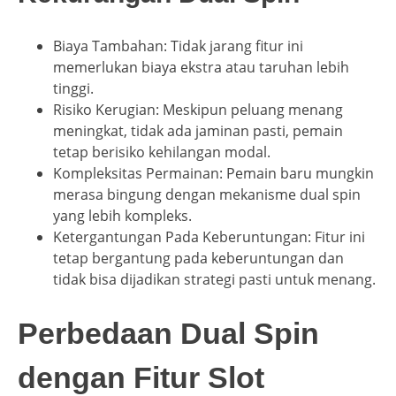
Biaya Tambahan: Tidak jarang fitur ini
memerlukan biaya ekstra atau taruhan lebih
tinggi.
Risiko Kerugian: Meskipun peluang menang
meningkat, tidak ada jaminan pasti, pemain
tetap berisiko kehilangan modal.
Kompleksitas Permainan: Pemain baru mungkin
merasa bingung dengan mekanisme dual spin
yang lebih kompleks.
Ketergantungan Pada Keberuntungan: Fitur ini
tetap bergantung pada keberuntungan dan
tidak bisa dijadikan strategi pasti untuk menang.
Perbedaan Dual Spin
dengan Fitur Slot