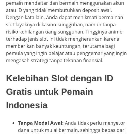
pemain mendaftar dan bermain menggunakan akun
atau ID yang tidak membutuhkan deposit awal.
Dengan kata lain, Anda dapat menikmati permainan
slot layaknya di kasino sungguhan, namun tanpa
risiko kehilangan uang sungguhan. Tingginya animo
terhadap jenis slot ini tidak mengherankan karena
memberikan banyak keuntungan, terutama bagi
pemula yang ingin belajar atau penggemar yang ingin
mengasah strategi tanpa tekanan finansial.
Kelebihan Slot dengan ID
Gratis untuk Pemain
Indonesia
Tanpa Modal Awal:
Anda tidak perlu menyetor
dana untuk mulai bermain, sehingga bebas dari