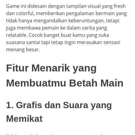
Game ini didesain dengan tampilan visual yang fresh
dan colorful, memberikan pengalaman bermain yang
tidak hanya mengandalkan keberuntungan, tetapi
juga membawa pemain ke dalam cerita yang
relatable. Cocok banget buat kamu yang suka
suasana santai tapi tetap ingin merasakan sensasi
menang besar.
Fitur Menarik yang
Membuatmu Betah Main
1. Grafis dan Suara yang
Memikat