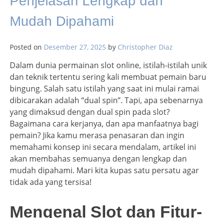
Penjelasan Lengkap dan
Mudah Dipahami
Posted on
Desember 27, 2025
by
Christopher Diaz
Dalam dunia permainan slot online, istilah-istilah unik
dan teknik tertentu sering kali membuat pemain baru
bingung. Salah satu istilah yang saat ini mulai ramai
dibicarakan adalah “dual spin”. Tapi, apa sebenarnya
yang dimaksud dengan dual spin pada slot?
Bagaimana cara kerjanya, dan apa manfaatnya bagi
pemain? Jika kamu merasa penasaran dan ingin
memahami konsep ini secara mendalam, artikel ini
akan membahas semuanya dengan lengkap dan
mudah dipahami. Mari kita kupas satu persatu agar
tidak ada yang tersisa!
Mengenal Slot dan Fitur-