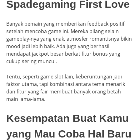
Spadegaming First Love
Banyak pemain yang memberikan feedback positif
setelah mencoba game ini. Mereka bilang selain
gameplay-nya yang enak, atmosfer romantisnya bikin
mood jadi lebih baik. Ada juga yang berhasil
mendapat jackpot besar berkat fitur bonus yang
cukup sering muncul.
Tentu, seperti game slot lain, keberuntungan jadi
faktor utama, tapi kombinasi antara tema menarik
dan fitur yang fair membuat banyak orang betah
main lama-lama.
Kesempatan Buat Kamu
yang Mau Coba Hal Baru