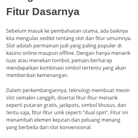
Fitur Dasarnya
Sebelum masuk ke pembahasan utama, ada baiknya
kita mengulas sedikit tentang slot dan fitur umumnya.
Slot adalah permainan judi yang paling populer di
kasino online maupun offline. Dengan hanya menarik
tuas atau menekan tombol, pemain berharap
mendapatkan kombinasi simbol tertentu yang akan
memberikan kemenangan.
Dalam perkembangannya, teknologi membuat mesin
slot semakin canggih, disertai fitur-fitur menarik
seperti putaran gratis, jackpots, simbol khusus, dan
tentu saja, fitur-fitur unik seperti “dual spin”. Fitur ini
menambah elemen kejutan dan peluang menang
yang berbeda dari slot konvensional.