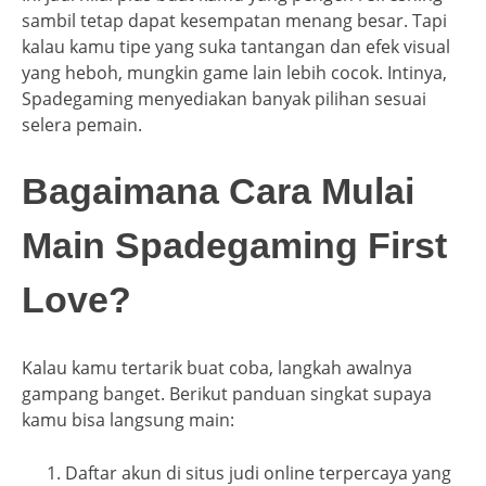
sambil tetap dapat kesempatan menang besar. Tapi
kalau kamu tipe yang suka tantangan dan efek visual
yang heboh, mungkin game lain lebih cocok. Intinya,
Spadegaming menyediakan banyak pilihan sesuai
selera pemain.
Bagaimana Cara Mulai
Main Spadegaming First
Love?
Kalau kamu tertarik buat coba, langkah awalnya
gampang banget. Berikut panduan singkat supaya
kamu bisa langsung main:
Daftar akun di situs judi online terpercaya yang