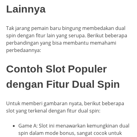
Lainnya
Tak jarang pemain baru bingung membedakan dual
spin dengan fitur lain yang serupa. Berikut beberapa
perbandingan yang bisa membantu memahami
perbedaannya:
Contoh Slot Populer
dengan Fitur Dual Spin
Untuk memberi gambaran nyata, berikut beberapa
slot yang terkenal dengan fitur dual spin:
Game A: Slot ini menawarkan kemungkinan dual
spin dalam mode bonus, sangat cocok untuk