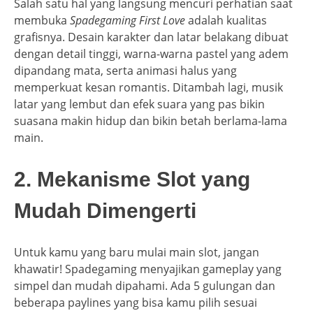
Salah satu hal yang langsung mencuri perhatian saat
membuka
Spadegaming First Love
adalah kualitas
grafisnya. Desain karakter dan latar belakang dibuat
dengan detail tinggi, warna-warna pastel yang adem
dipandang mata, serta animasi halus yang
memperkuat kesan romantis. Ditambah lagi, musik
latar yang lembut dan efek suara yang pas bikin
suasana makin hidup dan bikin betah berlama-lama
main.
2. Mekanisme Slot yang
Mudah Dimengerti
Untuk kamu yang baru mulai main slot, jangan
khawatir! Spadegaming menyajikan gameplay yang
simpel dan mudah dipahami. Ada 5 gulungan dan
beberapa paylines yang bisa kamu pilih sesuai