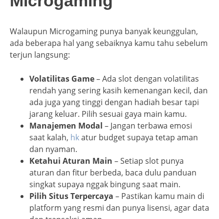
Microgaming
Walaupun Microgaming punya banyak keunggulan,
ada beberapa hal yang sebaiknya kamu tahu sebelum
terjun langsung:
Volatilitas Game
– Ada slot dengan volatilitas
rendah yang sering kasih kemenangan kecil, dan
ada juga yang tinggi dengan hadiah besar tapi
jarang keluar. Pilih sesuai gaya main kamu.
Manajemen Modal
– Jangan terbawa emosi
saat kalah,
hk
atur budget supaya tetap aman
dan nyaman.
Ketahui Aturan Main
– Setiap slot punya
aturan dan fitur berbeda, baca dulu panduan
singkat supaya nggak bingung saat main.
Pilih Situs Terpercaya
– Pastikan kamu main di
platform yang resmi dan punya lisensi, agar data