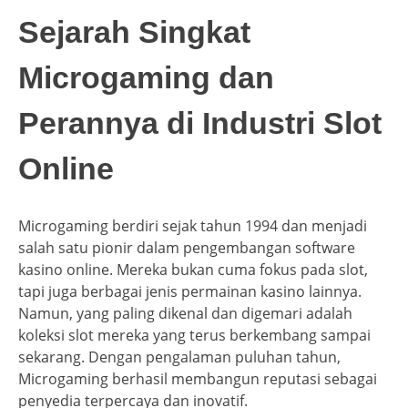
Sejarah Singkat
Microgaming dan
Perannya di Industri Slot
Online
Microgaming berdiri sejak tahun 1994 dan menjadi
salah satu pionir dalam pengembangan software
kasino online. Mereka bukan cuma fokus pada slot,
tapi juga berbagai jenis permainan kasino lainnya.
Namun, yang paling dikenal dan digemari adalah
koleksi slot mereka yang terus berkembang sampai
sekarang. Dengan pengalaman puluhan tahun,
Microgaming berhasil membangun reputasi sebagai
penyedia terpercaya dan inovatif.