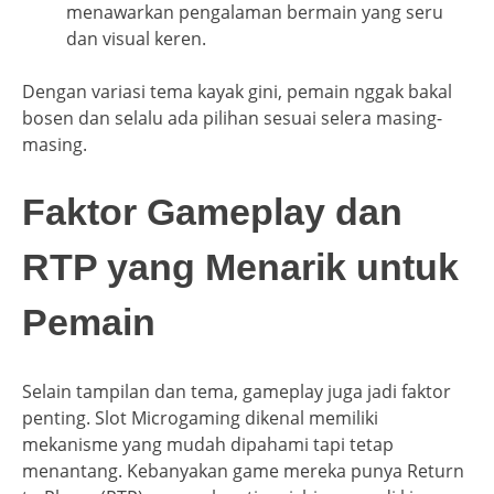
menawarkan pengalaman bermain yang seru
dan visual keren.
Dengan variasi tema kayak gini, pemain nggak bakal
bosen dan selalu ada pilihan sesuai selera masing-
masing.
Faktor Gameplay dan
RTP yang Menarik untuk
Pemain
Selain tampilan dan tema, gameplay juga jadi faktor
penting. Slot Microgaming dikenal memiliki
mekanisme yang mudah dipahami tapi tetap
menantang. Kebanyakan game mereka punya Return