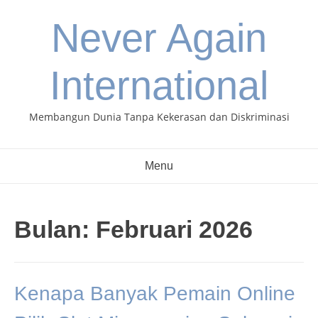
Skip
Never Again
to
content
International
Membangun Dunia Tanpa Kekerasan dan Diskriminasi
Menu
Bulan:
Februari 2026
Kenapa Banyak Pemain Online