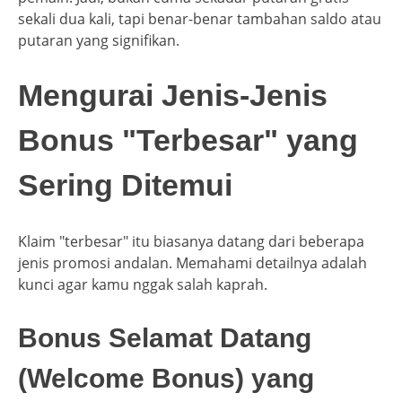
sekali dua kali, tapi benar-benar tambahan saldo atau
putaran yang signifikan.
Mengurai Jenis-Jenis
Bonus "Terbesar" yang
Sering Ditemui
Klaim "terbesar" itu biasanya datang dari beberapa
jenis promosi andalan. Memahami detailnya adalah
kunci agar kamu nggak salah kaprah.
Bonus Selamat Datang
(Welcome Bonus) yang