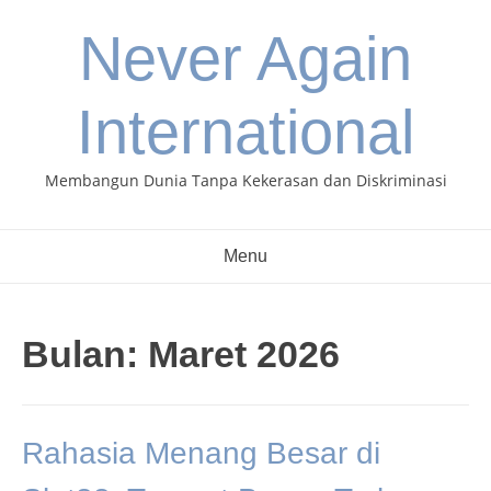
Skip
Never Again
to
content
International
Membangun Dunia Tanpa Kekerasan dan Diskriminasi
Menu
Bulan:
Maret 2026
Rahasia Menang Besar di