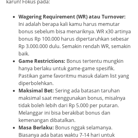
karun! Fokus pada:
Wagering Requirement (WR) atau Turnover:
Ini adalah berapa kali kamu harus memutar
bonus sebelum bisa menariknya. WR x30 artinya
bonus Rp 100.000 harus dipertaruhkan sebesar
Rp 3.000.000 dulu. Semakin rendah WR, semakin
baik.
Game Restrictions:
Bonus tertentu mungkin
hanya berlaku untuk game-game spesifik.
Pastikan game favoritmu masuk dalam list yang
diperbolehkan.
Maksimal Bet:
Sering ada batasan taruhan
maksimal saat menggunakan bonus, misalnya
tidak boleh lebih dari Rp 5.000 per putaran.
Melanggar ini bisa berakibat bonus dan
kemenangan dibatalkan.
Masa Berlaku:
Bonus nggak selamanya.
Biasanya ada batas waktu 7-14 hari untuk