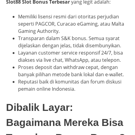
Slot88 Slot Bonus Terbesar
yang legit adalah:
Memiliki lisensi resmi dari otoritas perjudian
seperti PAGCOR, Curacao eGaming, atau Malta
Gaming Authority.
Transparan dalam S&K bonus. Semua syarat
dijelaskan dengan jelas, tidak disembunyikan.
Layanan customer service responsif 24/7, bisa
diakses via live chat, WhatsApp, atau telepon.
Proses deposit dan withdraw cepat, dengan
banyak pilihan metode bank lokal dan e-wallet.
Reputasi baik di komunitas dan forum diskusi
pemain online Indonesia.
Dibalik Layar:
Bagaimana Mereka Bisa