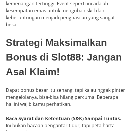
kemenangan tertinggi. Event seperti ini adalah
kesempatan emas untuk mengubah skill dan
keberuntungan menjadi penghasilan yang sangat
besar.
Strategi Maksimalkan
Bonus di Slot88: Jangan
Asal Klaim!
Dapat bonus besar itu senang, tapi kalau nggak pinter
mengelolanya, bisa-bisa hilang percuma. Beberapa
hal ini wajib kamu perhatikan.
Baca Syarat dan Ketentuan (S&K) Sampai Tuntas.
Ini bukan bacaan pengantar tidur, tapi peta harta