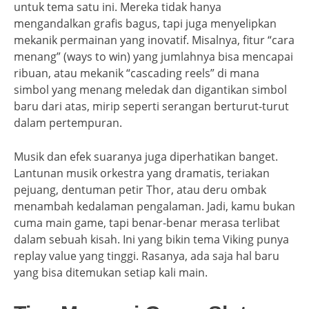
untuk tema satu ini. Mereka tidak hanya
mengandalkan grafis bagus, tapi juga menyelipkan
mekanik permainan yang inovatif. Misalnya, fitur “cara
menang” (ways to win) yang jumlahnya bisa mencapai
ribuan, atau mekanik “cascading reels” di mana
simbol yang menang meledak dan digantikan simbol
baru dari atas, mirip seperti serangan berturut-turut
dalam pertempuran.
Musik dan efek suaranya juga diperhatikan banget.
Lantunan musik orkestra yang dramatis, teriakan
pejuang, dentuman petir Thor, atau deru ombak
menambah kedalaman pengalaman. Jadi, kamu bukan
cuma main game, tapi benar-benar merasa terlibat
dalam sebuah kisah. Ini yang bikin tema Viking punya
replay value yang tinggi. Rasanya, ada saja hal baru
yang bisa ditemukan setiap kali main.