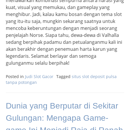
menawarkan kombinasi sempurna antara narasi yang
kuat, visual yang memukau, dan gameplay yang
menghibur. Jadi, kalau kamu bosan dengan tema slot
yang itu-itu saja, mungkin sekarang saatnya untuk
mencoba keberuntungan dengan menjadi seorang
penjelajah Norse. Siapa tahu, dewa-dewa di Valhalla
sedang berpihak padamu dan petualanganmu kali ini
akan berakhir dengan penemuan harta karun yang
legendaris. Selamat berlayar dan semoga
gulunganmu selalu berpihak!
Posted in
Judi Slot Gacor
Tagged
situs slot deposit pulsa
tanpa potongan
Dunia yang Berputar di Sekitar
Gulungan: Mengapa Game-