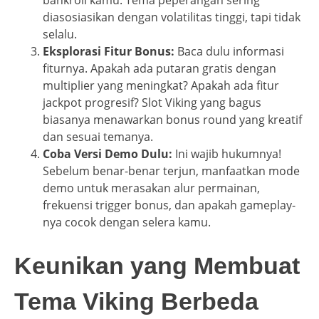
bankroll kamu. Tema peperangan sering
diasosiasikan dengan volatilitas tinggi, tapi tidak
selalu.
Eksplorasi Fitur Bonus:
Baca dulu informasi
fiturnya. Apakah ada putaran gratis dengan
multiplier yang meningkat? Apakah ada fitur
jackpot progresif? Slot Viking yang bagus
biasanya menawarkan bonus round yang kreatif
dan sesuai temanya.
Coba Versi Demo Dulu:
Ini wajib hukumnya!
Sebelum benar-benar terjun, manfaatkan mode
demo untuk merasakan alur permainan,
frekuensi trigger bonus, dan apakah gameplay-
nya cocok dengan selera kamu.
Keunikan yang Membuat
Tema Viking Berbeda