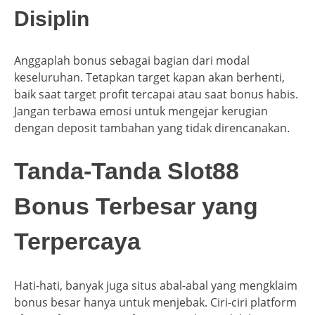
Disiplin
Anggaplah bonus sebagai bagian dari modal
keseluruhan. Tetapkan target kapan akan berhenti,
baik saat target profit tercapai atau saat bonus habis.
Jangan terbawa emosi untuk mengejar kerugian
dengan deposit tambahan yang tidak direncanakan.
Tanda-Tanda Slot88
Bonus Terbesar yang
Terpercaya
Hati-hati, banyak juga situs abal-abal yang mengklaim
bonus besar hanya untuk menjebak. Ciri-ciri platform