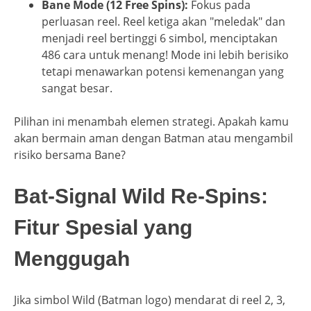
Bane Mode (12 Free Spins):
Fokus pada
perluasan reel. Reel ketiga akan "meledak" dan
menjadi reel bertinggi 6 simbol, menciptakan
486 cara untuk menang! Mode ini lebih berisiko
tetapi menawarkan potensi kemenangan yang
sangat besar.
Pilihan ini menambah elemen strategi. Apakah kamu
akan bermain aman dengan Batman atau mengambil
risiko bersama Bane?
Bat-Signal Wild Re-Spins:
Fitur Spesial yang
Menggugah
Jika simbol Wild (Batman logo) mendarat di reel 2, 3,