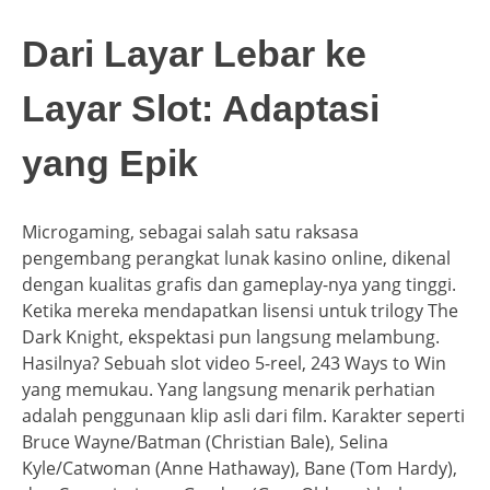
Dari Layar Lebar ke
Layar Slot: Adaptasi
yang Epik
Microgaming, sebagai salah satu raksasa
pengembang perangkat lunak kasino online, dikenal
dengan kualitas grafis dan gameplay-nya yang tinggi.
Ketika mereka mendapatkan lisensi untuk trilogy The
Dark Knight, ekspektasi pun langsung melambung.
Hasilnya? Sebuah slot video 5-reel, 243 Ways to Win
yang memukau. Yang langsung menarik perhatian
adalah penggunaan klip asli dari film. Karakter seperti
Bruce Wayne/Batman (Christian Bale), Selina
Kyle/Catwoman (Anne Hathaway), Bane (Tom Hardy),