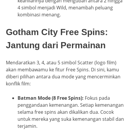
keahliannya dengan mengubah antara 2 hingga
4 simbol menjadi Wild, menambah peluang
kombinasi menang.
Gotham City Free Spins:
Jantung dari Permainan
Mendaratkan 3, 4, atau 5 simbol Scatter (logo film)
akan membawamu ke fitur Free Spins. Di sini, kamu
diberi pilihan antara dua mode yang mencerminkan
konflik film:
Batman Mode (8 Free Spins):
Fokus pada
penggandaan kemenangan. Setiap kemenangan
selama free spins akan dikalikan dua. Cocok
untuk mereka yang suka kemenangan stabil dan
terjamin.