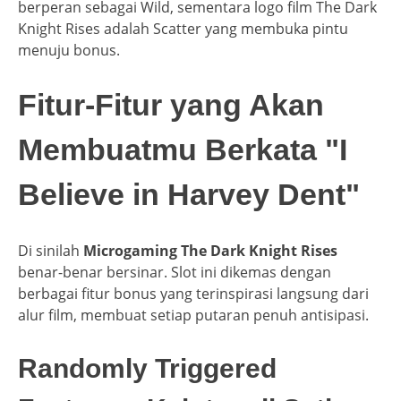
berperan sebagai Wild, sementara logo film The Dark
Knight Rises adalah Scatter yang membuka pintu
menuju bonus.
Fitur-Fitur yang Akan
Membuatmu Berkata "I
Believe in Harvey Dent"
Di sinilah
Microgaming The Dark Knight Rises
benar-benar bersinar. Slot ini dikemas dengan
berbagai fitur bonus yang terinspirasi langsung dari
alur film, membuat setiap putaran penuh antisipasi.
Randomly Triggered