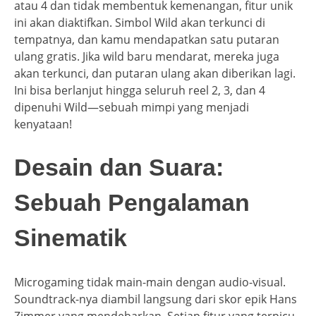
atau 4 dan tidak membentuk kemenangan, fitur unik
ini akan diaktifkan. Simbol Wild akan terkunci di
tempatnya, dan kamu mendapatkan satu putaran
ulang gratis. Jika wild baru mendarat, mereka juga
akan terkunci, dan putaran ulang akan diberikan lagi.
Ini bisa berlanjut hingga seluruh reel 2, 3, dan 4
dipenuhi Wild—sebuah mimpi yang menjadi
kenyataan!
Desain dan Suara:
Sebuah Pengalaman
Sinematik
Microgaming tidak main-main dengan audio-visual.
Soundtrack-nya diambil langsung dari skor epik Hans