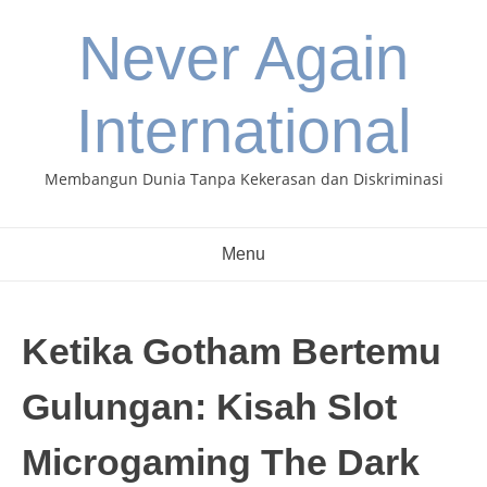
Skip
Never Again
to
content
International
Membangun Dunia Tanpa Kekerasan dan Diskriminasi
Menu
Ketika Gotham Bertemu
Gulungan: Kisah Slot
Microgaming The Dark