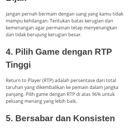
Jangan pernah bermain dengan uang yang kamu tidak
mampu kehilangan. Tentukan batas kerugian dan
kemenangan agar permainan tetap menyenangkan
dan tidak berujung kerugian besar.
4. Pilih Game dengan RTP
Tinggi
Return to Player (RTP) adalah persentase dari total
taruhan yang dikembalikan ke pemain dalam jangka
panjang. Pilih game dengan RTP di atas 96% untuk
peluang menang yang lebih baik.
5. Bersabar dan Konsisten