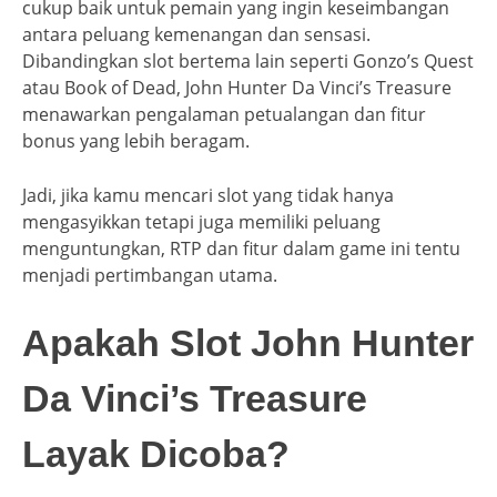
cukup baik untuk pemain yang ingin keseimbangan
antara peluang kemenangan dan sensasi.
Dibandingkan slot bertema lain seperti Gonzo’s Quest
atau Book of Dead, John Hunter Da Vinci’s Treasure
menawarkan pengalaman petualangan dan fitur
bonus yang lebih beragam.
Jadi, jika kamu mencari slot yang tidak hanya
mengasyikkan tetapi juga memiliki peluang
menguntungkan, RTP dan fitur dalam game ini tentu
menjadi pertimbangan utama.
Apakah Slot John Hunter
Da Vinci’s Treasure
Layak Dicoba?