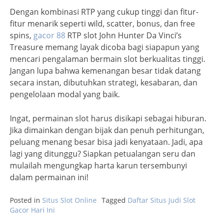
Dengan kombinasi RTP yang cukup tinggi dan fitur-
fitur menarik seperti wild, scatter, bonus, dan free
spins,
gacor 88
RTP slot John Hunter Da Vinci’s
Treasure memang layak dicoba bagi siapapun yang
mencari pengalaman bermain slot berkualitas tinggi.
Jangan lupa bahwa kemenangan besar tidak datang
secara instan, dibutuhkan strategi, kesabaran, dan
pengelolaan modal yang baik.
Ingat, permainan slot harus disikapi sebagai hiburan.
Jika dimainkan dengan bijak dan penuh perhitungan,
peluang menang besar bisa jadi kenyataan. Jadi, apa
lagi yang ditunggu? Siapkan petualangan seru dan
mulailah mengungkap harta karun tersembunyi
dalam permainan ini!
Posted in
Situs Slot Online
Tagged
Daftar Situs Judi Slot
Gacor Hari Ini