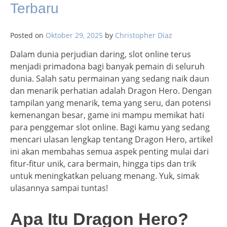
Terbaru
Posted on
Oktober 29, 2025
by
Christopher Diaz
Dalam dunia perjudian daring, slot online terus
menjadi primadona bagi banyak pemain di seluruh
dunia. Salah satu permainan yang sedang naik daun
dan menarik perhatian adalah Dragon Hero. Dengan
tampilan yang menarik, tema yang seru, dan potensi
kemenangan besar, game ini mampu memikat hati
para penggemar slot online. Bagi kamu yang sedang
mencari ulasan lengkap tentang Dragon Hero, artikel
ini akan membahas semua aspek penting mulai dari
fitur-fitur unik, cara bermain, hingga tips dan trik
untuk meningkatkan peluang menang. Yuk, simak
ulasannya sampai tuntas!
Apa Itu Dragon Hero?