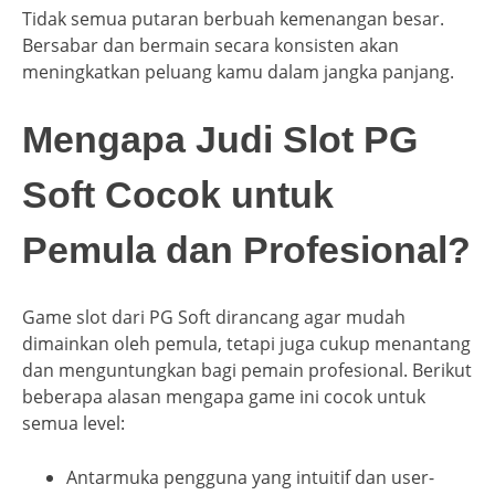
Tidak semua putaran berbuah kemenangan besar.
Bersabar dan bermain secara konsisten akan
meningkatkan peluang kamu dalam jangka panjang.
Mengapa Judi Slot PG
Soft Cocok untuk
Pemula dan Profesional?
Game slot dari PG Soft dirancang agar mudah
dimainkan oleh pemula, tetapi juga cukup menantang
dan menguntungkan bagi pemain profesional. Berikut
beberapa alasan mengapa game ini cocok untuk
semua level:
Antarmuka pengguna yang intuitif dan user-