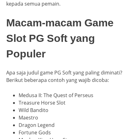
kepada semua pemain.
Macam-macam Game
Slot PG Soft yang
Populer
Apa saja judul game PG Soft yang paling diminati?
Berikut beberapa contoh yang wajib dicoba:
Medusa II: The Quest of Perseus
Treasure Horse Slot
Wild Bandito
Maestro
Dragon Legend
Fortune Gods