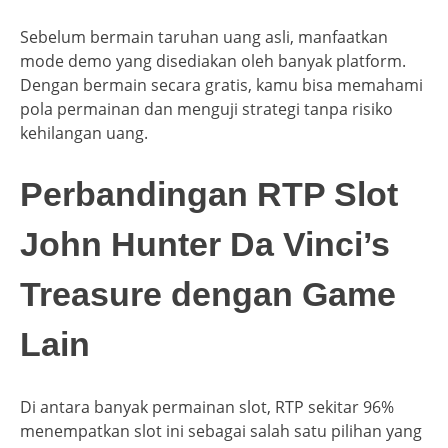
Sebelum bermain taruhan uang asli, manfaatkan
mode demo yang disediakan oleh banyak platform.
Dengan bermain secara gratis, kamu bisa memahami
pola permainan dan menguji strategi tanpa risiko
kehilangan uang.
Perbandingan RTP Slot
John Hunter Da Vinci’s
Treasure dengan Game
Lain
Di antara banyak permainan slot, RTP sekitar 96%
menempatkan slot ini sebagai salah satu pilihan yang