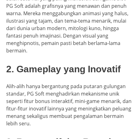
PG Soft adalah grafisnya yang menawan dan penuh
warna. Mereka menggabungkan animasi yang halus,
ilustrasi yang tajam, dan tema-tema menarik, mulai
dari dunia urban modern, mitologi kuno, hingga
fantasi penuh imajinasi. Dengan visual yang
menghipnotis, pemain pasti betah berlama-lama
bermain.
2. Gameplay yang Inovatif
Alih-alih hanya bergantung pada putaran gulungan
standar, PG Soft menghadirkan mekanisme unik
seperti fitur bonus interaktif, mini-game menarik, dan
fitur-fitur inovatif lainnya yang meningkatkan peluang
menang sekaligus membuat pengalaman bermain
lebih seru.