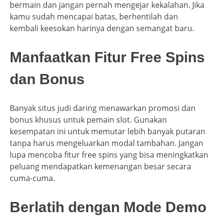
bermain dan jangan pernah mengejar kekalahan. Jika
kamu sudah mencapai batas, berhentilah dan
kembali keesokan harinya dengan semangat baru.
Manfaatkan Fitur Free Spins
dan Bonus
Banyak situs judi daring menawarkan promosi dan
bonus khusus untuk pemain slot. Gunakan
kesempatan ini untuk memutar lebih banyak putaran
tanpa harus mengeluarkan modal tambahan. Jangan
lupa mencoba fitur free spins yang bisa meningkatkan
peluang mendapatkan kemenangan besar secara
cuma-cuma.
Berlatih dengan Mode Demo