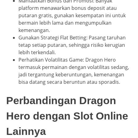
Manfaatkan Bonus dan Promosi: Banyak
platform menawarkan bonus deposit atau
putaran gratis, gunakan kesempatan ini untuk
bermain lebih lama dan mengumpulkan
kemenangan.
Gunakan Strategi Flat Betting: Pasang taruhan
tetap setiap putaran, sehingga risiko kerugian
lebih terkendali.
Perhatikan Volatilitas Game: Dragon Hero
termasuk permainan dengan volatilitas sedang,
jadi tergantung keberuntungan, kemenangan
bisa datang secara beruntun atau sporadis.
Perbandingan Dragon
Hero dengan Slot Online
Lainnya