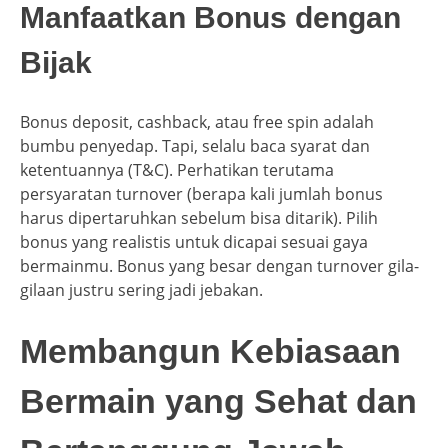
Manfaatkan Bonus dengan
Bijak
Bonus deposit, cashback, atau free spin adalah
bumbu penyedap. Tapi, selalu baca syarat dan
ketentuannya (T&C). Perhatikan terutama
persyaratan turnover (berapa kali jumlah bonus
harus dipertaruhkan sebelum bisa ditarik). Pilih
bonus yang realistis untuk dicapai sesuai gaya
bermainmu. Bonus yang besar dengan turnover gila-
gilaan justru sering jadi jebakan.
Membangun Kebiasaan
Bermain yang Sehat dan