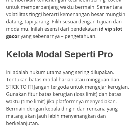
untuk memperpanjang waktu bermain. Sementara
volatilitas tinggi berarti kemenangan besar mungkin
datang, tapi jarang. Pilih sesuai dengan tujuan dan
modalmu. Inilah esensi dari pendekatan
id vip slot
gacor
yang sebenarnya – pengetahuan.
Kelola Modal Seperti Pro
Ini adalah hukum utama yang sering dilupakan.
Tentukan batas modal harian atau mingguan dan
STICK TO IT! Jangan tergoda untuk mengejar kerugian.
Gunakan fitur batas kerugian (loss limit) dan batas
waktu (time limit) jika platformnya menyediakan.
Bermain dengan kepala dingin dan rencana yang
matang akan jauh lebih menyenangkan dan
berkelanjutan.