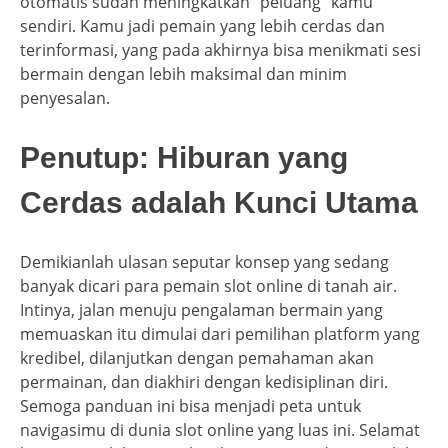
otomatis sudah meningkatkan “peluang” kamu
sendiri. Kamu jadi pemain yang lebih cerdas dan
terinformasi, yang pada akhirnya bisa menikmati sesi
bermain dengan lebih maksimal dan minim
penyesalan.
Penutup: Hiburan yang
Cerdas adalah Kunci Utama
Demikianlah ulasan seputar konsep yang sedang
banyak dicari para pemain slot online di tanah air.
Intinya, jalan menuju pengalaman bermain yang
memuaskan itu dimulai dari pemilihan platform yang
kredibel, dilanjutkan dengan pemahaman akan
permainan, dan diakhiri dengan kedisiplinan diri.
Semoga panduan ini bisa menjadi peta untuk
navigasimu di dunia slot online yang luas ini. Selamat