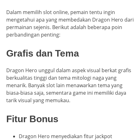
Dalam memilih slot online, pemain tentu ingin
mengetahui apa yang membedakan Dragon Hero dari
permainan sejenis. Berikut adalah beberapa poin
perbandingan penting:
Grafis dan Tema
Dragon Hero unggul dalam aspek visual berkat grafis
berkualitas tinggi dan tema mitologi naga yang
menarik. Banyak slot lain menawarkan tema yang
biasa-biasa saja, sementara game ini memiliki daya
tarik visual yang memukau.
Fitur Bonus
Dragon Hero menyediakan fitur jackpot