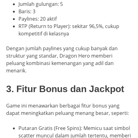
Jumlah gulungan: 5
Baris: 3
Paylines: 20 aktif
RTP (Return to Player): sekitar 96,5%, cukup
kompetitif di kelasnya
Dengan jumlah paylines yang cukup banyak dan
struktur yang standar, Dragon Hero memberi
peluang kombinasi kemenangan yang adil dan
menarik.
3. Fitur Bonus dan Jackpot
Game ini menawarkan berbagai fitur bonus yang
dapat meningkatkan peluang menang besar, seperti:
Putaran Gratis (Free Spins): Memicu saat simbol
scatter muncul dalam jumlah tertentu, memberi