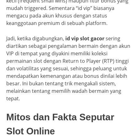
kecil (frequent small wins) maupun fitur bonus yang
mudah triggered. Sementara “id vip” biasanya
mengacu pada akun khusus dengan status
keanggotaan premium di sebuah platform.
Jadi, ketika digabungkan,
id vip slot gacor
sering
diartikan sebagai pengalaman bermain dengan akun
VIP di tempat yang diyakini memiliki koleksi
permainan slot dengan Return to Player (RTP) tinggi
dan volatilitas yang sesuai, sehingga peluang untuk
mendapatkan kemenangan atau bonus dinilai lebih
besar. Ini bukan tentang trik mengakali sistem,
melainkan tentang memilih wadah bermain yang
tepat.
Mitos dan Fakta Seputar
Slot Online