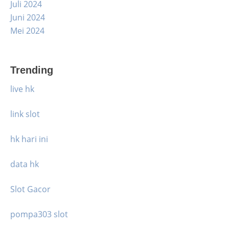
Juli 2024
Juni 2024
Mei 2024
Trending
live hk
link slot
hk hari ini
data hk
Slot Gacor
pompa303 slot