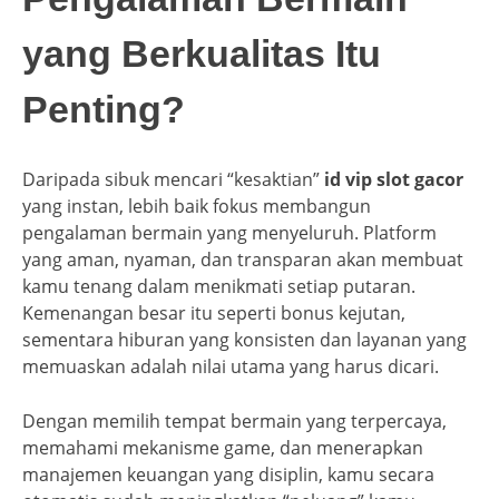
yang Berkualitas Itu
Penting?
Daripada sibuk mencari “kesaktian”
id vip slot gacor
yang instan, lebih baik fokus membangun
pengalaman bermain yang menyeluruh. Platform
yang aman, nyaman, dan transparan akan membuat
kamu tenang dalam menikmati setiap putaran.
Kemenangan besar itu seperti bonus kejutan,
sementara hiburan yang konsisten dan layanan yang
memuaskan adalah nilai utama yang harus dicari.
Dengan memilih tempat bermain yang terpercaya,
memahami mekanisme game, dan menerapkan
manajemen keuangan yang disiplin, kamu secara