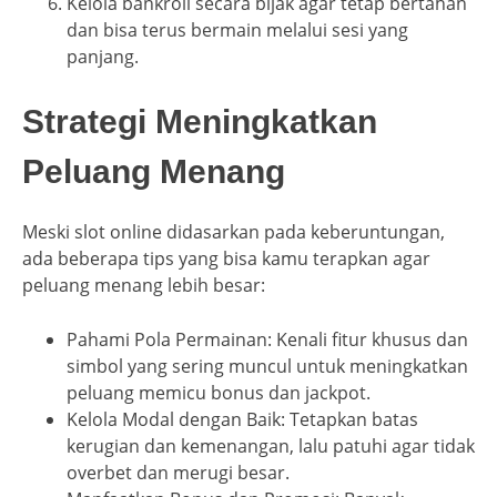
Kelola bankroll secara bijak agar tetap bertahan
dan bisa terus bermain melalui sesi yang
panjang.
Strategi Meningkatkan
Peluang Menang
Meski slot online didasarkan pada keberuntungan,
ada beberapa tips yang bisa kamu terapkan agar
peluang menang lebih besar:
Pahami Pola Permainan: Kenali fitur khusus dan
simbol yang sering muncul untuk meningkatkan
peluang memicu bonus dan jackpot.
Kelola Modal dengan Baik: Tetapkan batas
kerugian dan kemenangan, lalu patuhi agar tidak
overbet dan merugi besar.