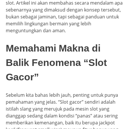
slot. Artikel ini akan membahas secara mendalam apa
sebenarnya yang dimaksud dengan konsep tersebut,
bukan sebagai jaminan, tapi sebagai panduan untuk
memilih lingkungan bermain yang lebih
menguntungkan dan aman.
Memahami Makna di
Balik Fenomena “Slot
Gacor”
Sebelum kita bahas lebih jauh, penting untuk punya
pemahaman yang jelas. “Slot gacor” sendiri adalah
istilah slang yang merujuk pada mesin slot yang
dianggap sedang dalam kondisi “panas” atau sering
memberikan kemenangan, baik itu berupa jackpot