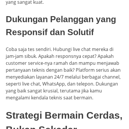
yang sangat kuat.
Dukungan Pelanggan yang
Responsif dan Solutif
Coba saja tes sendiri. Hubungi live chat mereka di
jam-jam sibuk. Apakah responsnya cepat? Apakah
customer service-nya ramah dan mampu menjawab
pertanyaan teknis dengan baik? Platform serius akan
menyediakan layanan 24/7 melalui berbagai channel,
seperti live chat, WhatsApp, dan telepon. Dukungan
yang baik sangat krusial, terutama jika kamu
mengalami kendala teknis saat bermain.
Strategi Bermain Cerdas,