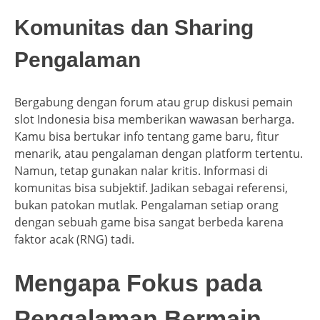
Komunitas dan Sharing
Pengalaman
Bergabung dengan forum atau grup diskusi pemain
slot Indonesia bisa memberikan wawasan berharga.
Kamu bisa bertukar info tentang game baru, fitur
menarik, atau pengalaman dengan platform tertentu.
Namun, tetap gunakan nalar kritis. Informasi di
komunitas bisa subjektif. Jadikan sebagai referensi,
bukan patokan mutlak. Pengalaman setiap orang
dengan sebuah game bisa sangat berbeda karena
faktor acak (RNG) tadi.
Mengapa Fokus pada
Pengalaman Bermain