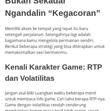
Bukan Sekadar
Ngandalin “Kegacoran”
Memiliki akses ke tempat yang tepat itu baru
setengah perjalanan. Setengahnya lagi adalah
bagaimana kamu mengelola permainan sendiri.
Berikut beberapa strategi yang bisa diterapkan untuk
memaksimalkan sesi bermainmu.
Kenali Karakter Game: RTP
dan Volatilitas
Jangan asal klik! Luangkan waktu beberapa menit
untuk membaca info game. Cari tahu berapa RTP-nya.
Game dengan volatilitas rendah cenderung
memberikan kemenangan kecil lebih sering, cocok