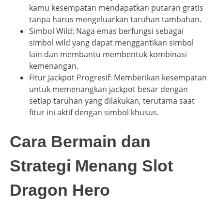
kamu kesempatan mendapatkan putaran gratis
tanpa harus mengeluarkan taruhan tambahan.
Simbol Wild: Naga emas berfungsi sebagai
simbol wild yang dapat menggantikan simbol
lain dan membantu membentuk kombinasi
kemenangan.
Fitur Jackpot Progresif: Memberikan kesempatan
untuk memenangkan jackpot besar dengan
setiap taruhan yang dilakukan, terutama saat
fitur ini aktif dengan simbol khusus.
Cara Bermain dan
Strategi Menang Slot
Dragon Hero