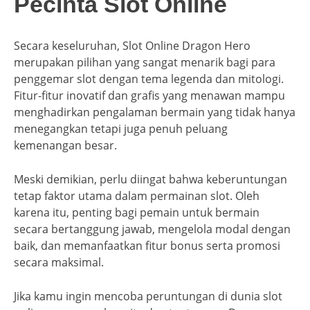
Pecinta Slot Online
Secara keseluruhan, Slot Online Dragon Hero
merupakan pilihan yang sangat menarik bagi para
penggemar slot dengan tema legenda dan mitologi.
Fitur-fitur inovatif dan grafis yang menawan mampu
menghadirkan pengalaman bermain yang tidak hanya
menegangkan tetapi juga penuh peluang
kemenangan besar.
Meski demikian, perlu diingat bahwa keberuntungan
tetap faktor utama dalam permainan slot. Oleh
karena itu, penting bagi pemain untuk bermain
secara bertanggung jawab, mengelola modal dengan
baik, dan memanfaatkan fitur bonus serta promosi
secara maksimal.
Jika kamu ingin mencoba peruntungan di dunia slot