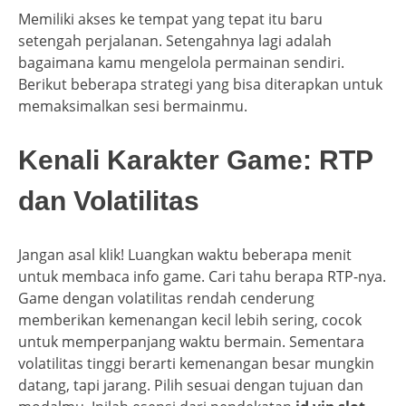
Memiliki akses ke tempat yang tepat itu baru
setengah perjalanan. Setengahnya lagi adalah
bagaimana kamu mengelola permainan sendiri.
Berikut beberapa strategi yang bisa diterapkan untuk
memaksimalkan sesi bermainmu.
Kenali Karakter Game: RTP
dan Volatilitas
Jangan asal klik! Luangkan waktu beberapa menit
untuk membaca info game. Cari tahu berapa RTP-nya.
Game dengan volatilitas rendah cenderung
memberikan kemenangan kecil lebih sering, cocok
untuk memperpanjang waktu bermain. Sementara
volatilitas tinggi berarti kemenangan besar mungkin
datang, tapi jarang. Pilih sesuai dengan tujuan dan