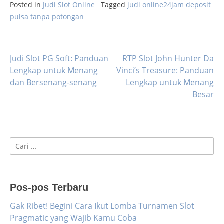
Posted in
Judi Slot Online
Tagged
judi online24jam deposit
pulsa tanpa potongan
Judi Slot PG Soft: Panduan
RTP Slot John Hunter Da
Navigasi
Lengkap untuk Menang
Vinci’s Treasure: Panduan
dan Bersenang-senang
Lengkap untuk Menang
pos
Besar
Cari
untuk:
Pos-pos Terbaru
Gak Ribet! Begini Cara Ikut Lomba Turnamen Slot
Pragmatic yang Wajib Kamu Coba