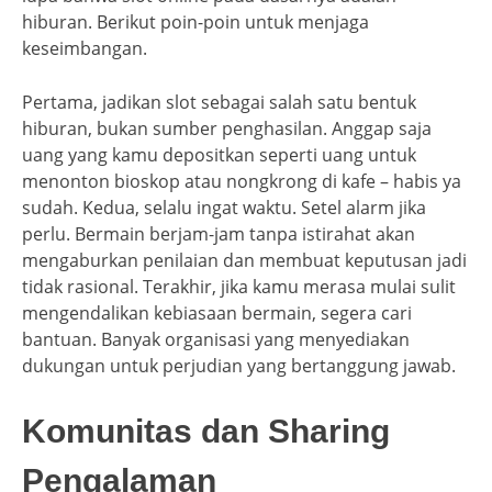
hiburan. Berikut poin-poin untuk menjaga
keseimbangan.
Pertama, jadikan slot sebagai salah satu bentuk
hiburan, bukan sumber penghasilan. Anggap saja
uang yang kamu depositkan seperti uang untuk
menonton bioskop atau nongkrong di kafe – habis ya
sudah. Kedua, selalu ingat waktu. Setel alarm jika
perlu. Bermain berjam-jam tanpa istirahat akan
mengaburkan penilaian dan membuat keputusan jadi
tidak rasional. Terakhir, jika kamu merasa mulai sulit
mengendalikan kebiasaan bermain, segera cari
bantuan. Banyak organisasi yang menyediakan
dukungan untuk perjudian yang bertanggung jawab.
Komunitas dan Sharing
Pengalaman