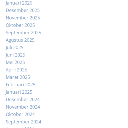
Januari 2026
Desember 2025
November 2025
Oktober 2025
September 2025
Agustus 2025
Juli 2025
Juni 2025
Mei 2025
April 2025
Maret 2025
Februari 2025
Januari 2025
Desember 2024
November 2024
Oktober 2024
September 2024