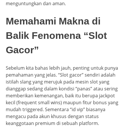
menguntungkan dan aman.
Memahami Makna di
Balik Fenomena “Slot
Gacor”
Sebelum kita bahas lebih jauh, penting untuk punya
pemahaman yang jelas. “Slot gacor” sendiri adalah
istilah slang yang merujuk pada mesin slot yang
dianggap sedang dalam kondisi “panas” atau sering
memberikan kemenangan, baik itu berupa jackpot
kecil (frequent small wins) maupun fitur bonus yang
mudah triggered. Sementara “id vip” biasanya
mengacu pada akun khusus dengan status
keanggotaan premium di sebuah platform.