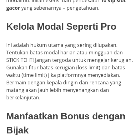
modalmu. Inilah esensi dari pendekatan
id vip slot
gacor
yang sebenarnya – pengetahuan.
Kelola Modal Seperti Pro
Ini adalah hukum utama yang sering dilupakan.
Tentukan batas modal harian atau mingguan dan
STICK TO IT! Jangan tergoda untuk mengejar kerugian.
Gunakan fitur batas kerugian (loss limit) dan batas
waktu (time limit) jika platformnya menyediakan.
Bermain dengan kepala dingin dan rencana yang
matang akan jauh lebih menyenangkan dan
berkelanjutan.
Manfaatkan Bonus dengan
Bijak