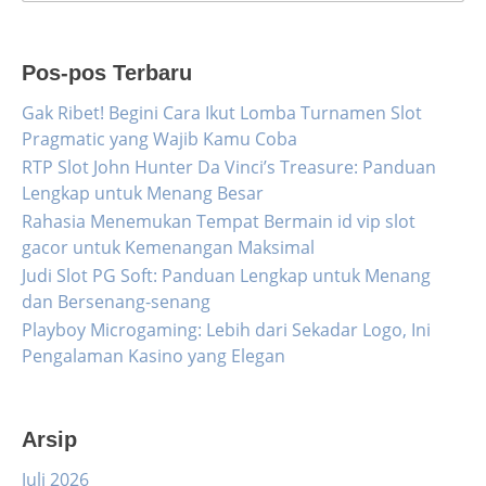
untuk:
Pos-pos Terbaru
Gak Ribet! Begini Cara Ikut Lomba Turnamen Slot
Pragmatic yang Wajib Kamu Coba
RTP Slot John Hunter Da Vinci’s Treasure: Panduan
Lengkap untuk Menang Besar
Rahasia Menemukan Tempat Bermain id vip slot
gacor untuk Kemenangan Maksimal
Judi Slot PG Soft: Panduan Lengkap untuk Menang
dan Bersenang-senang
Playboy Microgaming: Lebih dari Sekadar Logo, Ini
Pengalaman Kasino yang Elegan
Arsip
Juli 2026