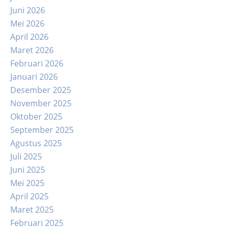
Juni 2026
Mei 2026
April 2026
Maret 2026
Februari 2026
Januari 2026
Desember 2025
November 2025
Oktober 2025
September 2025
Agustus 2025
Juli 2025
Juni 2025
Mei 2025
April 2025
Maret 2025
Februari 2025