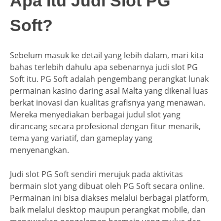
Apa Itu Judi Slot PG
Soft?
Sebelum masuk ke detail yang lebih dalam, mari kita
bahas terlebih dahulu apa sebenarnya judi slot PG
Soft itu. PG Soft adalah pengembang perangkat lunak
permainan kasino daring asal Malta yang dikenal luas
berkat inovasi dan kualitas grafisnya yang menawan.
Mereka menyediakan berbagai judul slot yang
dirancang secara profesional dengan fitur menarik,
tema yang variatif, dan gameplay yang
menyenangkan.
Judi slot PG Soft sendiri merujuk pada aktivitas
bermain slot yang dibuat oleh PG Soft secara online.
Permainan ini bisa diakses melalui berbagai platform,
baik melalui desktop maupun perangkat mobile, dan