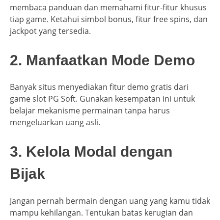
membaca panduan dan memahami fitur-fitur khusus
tiap game. Ketahui simbol bonus, fitur free spins, dan
jackpot yang tersedia.
2. Manfaatkan Mode Demo
Banyak situs menyediakan fitur demo gratis dari
game slot PG Soft. Gunakan kesempatan ini untuk
belajar mekanisme permainan tanpa harus
mengeluarkan uang asli.
3. Kelola Modal dengan
Bijak
Jangan pernah bermain dengan uang yang kamu tidak
mampu kehilangan. Tentukan batas kerugian dan