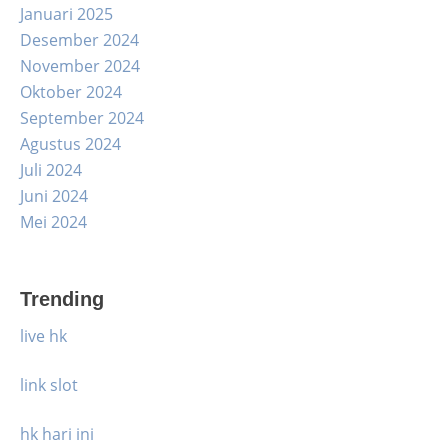
Januari 2025
Desember 2024
November 2024
Oktober 2024
September 2024
Agustus 2024
Juli 2024
Juni 2024
Mei 2024
Trending
live hk
link slot
hk hari ini