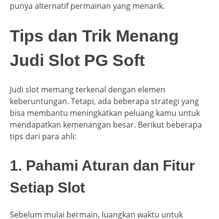
punya alternatif permainan yang menarik.
Tips dan Trik Menang
Judi Slot PG Soft
Judi slot memang terkenal dengan elemen
keberuntungan. Tetapi, ada beberapa strategi yang
bisa membantu meningkatkan peluang kamu untuk
mendapatkan kemenangan besar. Berikut beberapa
tips dari para ahli:
1. Pahami Aturan dan Fitur
Setiap Slot
Sebelum mulai bermain, luangkan waktu untuk