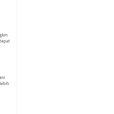
gkin
 tepat
esi
lebih