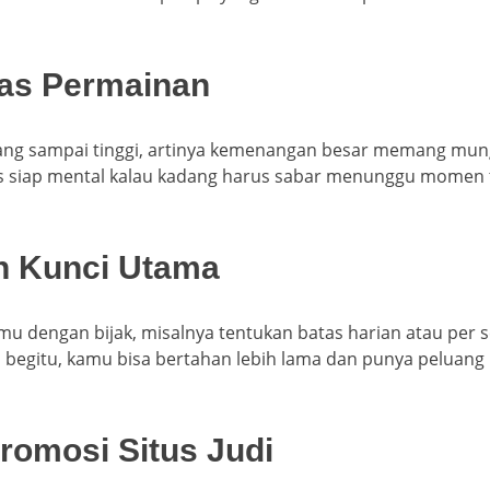
tas Permainan
edang sampai tinggi, artinya kemenangan besar memang mun
harus siap mental kalau kadang harus sabar menunggu momen
h Kunci Utama
mu dengan bijak, misalnya tentukan batas harian atau per s
begitu, kamu bisa bertahan lebih lama dan punya peluang 
romosi Situs Judi