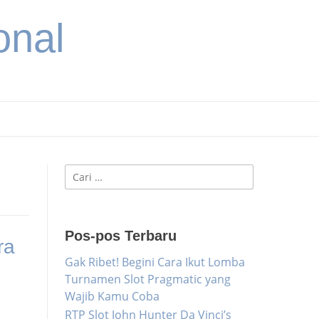
onal
Cari
untuk:
Pos-pos Terbaru
ra
Gak Ribet! Begini Cara Ikut Lomba
Turnamen Slot Pragmatic yang
Wajib Kamu Coba
RTP Slot John Hunter Da Vinci’s