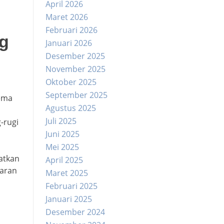
April 2026
Maret 2026
Februari 2026
ng
Januari 2026
Desember 2025
November 2025
Oktober 2025
September 2025
tema
Agustus 2025
Juli 2025
-rugi
Juni 2025
Mei 2025
atkan
April 2025
saran
Maret 2025
Februari 2025
Januari 2025
Desember 2024