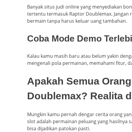
Banyak situs judi online yang menyediakan bon
tertentu termasuk Raptor Doublemax. Jangan
bermain tanpa harus keluar uang tambahan.
Coba Mode Demo Terlebi
Kalau kamu masih baru atau belum yakin denga
mengenali pola permainan, memahami fitur, da
Apakah Semua Orang 
Doublemax? Realita 
Mungkin kamu pernah dengar cerita orang yang
slot adalah permainan peluang yang hasilnya sa
bisa dijadikan patokan pasti.