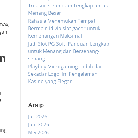
Treasure: Panduan Lengkap untuk
Menang Besar
Rahasia Menemukan Tempat
emax,
Bermain id vip slot gacor untuk
gan
Kemenangan Maksimal
Judi Slot PG Soft: Panduan Lengkap
untuk Menang dan Bersenang-
in
senang
Playboy Microgaming: Lebih dari
Sekadar Logo, Ini Pengalaman
Kasino yang Elegan
i
e
Arsip
Juli 2026
Juni 2026
ung
Mei 2026