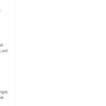
l
uk
asli.
ngat,
ak