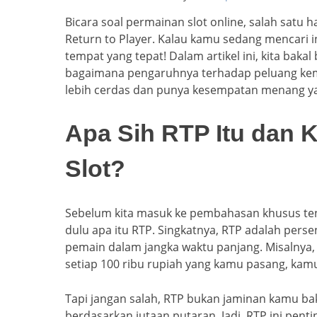
Bicara soal permainan slot online, salah satu h
Return to Player. Kalau kamu sedang mencari 
tempat yang tepat! Dalam artikel ini, kita bak
bagaimana pengaruhnya terhadap peluang kem
lebih cerdas dan punya kesempatan menang ya
Apa Sih RTP Itu dan 
Slot?
Sebelum kita masuk ke pembahasan khusus t
dulu apa itu RTP. Singkatnya, RTP adalah perse
pemain dalam jangka waktu panjang. Misalnya, j
setiap 100 ribu rupiah yang kamu pasang, kamu 
Tapi jangan salah, RTP bukan jaminan kamu bak
berdasarkan jutaan putaran. Jadi, RTP ini pe