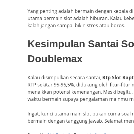
Yang penting adalah bermain dengan kepala din
utama bermain slot adalah hiburan. Kalau keb
kalah jangan sampai bikin stres atau boros.
Kesimpulan Santai So
Doublemax
Kalau disimpulkan secara santai,
Rtp Slot Rap
RTP sekitar 95-96,5%, didukung oleh fitur-fitur
menaikkan potensi kemenangan. Meski begitu,
waktu bermain supaya pengalaman mainmu m
Ingat, kunci utama main slot bukan cuma soal
bermain dengan tanggung jawab. Selamat men