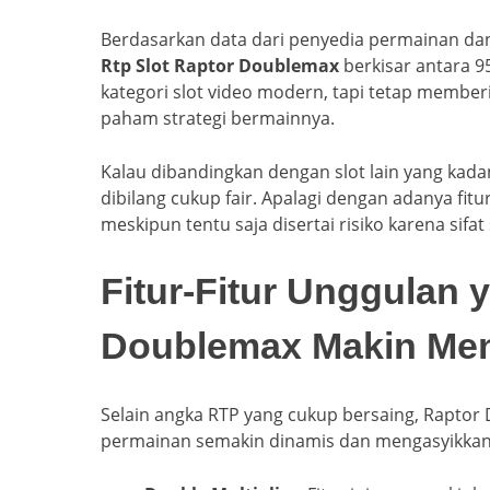
Berdasarkan data dari penyedia permainan dan 
Rtp Slot Raptor Doublemax
berkisar antara 9
kategori slot video modern, tapi tetap membe
paham strategi bermainnya.
Kalau dibandingkan dengan slot lain yang kad
dibilang cukup fair. Apalagi dengan adanya fitu
meskipun tentu saja disertai risiko karena sifat
Fitur-Fitur Unggulan 
Doublemax Makin Men
Selain angka RTP yang cukup bersaing, Raptor
permainan semakin dinamis dan mengasyikkan. 