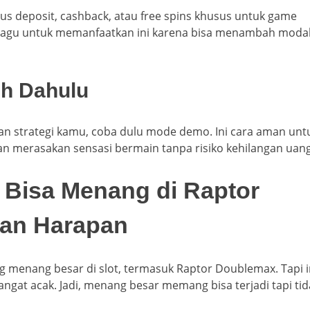
us deposit, cashback, atau free spins khusus untuk game
 ragu untuk memanfaatkan ini karena bisa menambah moda
h Dahulu
n strategi kamu, coba dulu mode demo. Ini cara aman unt
n merasakan sensasi bermain tanpa risiko kehilangan uang 
Bisa Menang di Raptor
dan Harapan
 menang besar di slot, termasuk Raptor Doublemax. Tapi i
ngat acak. Jadi, menang besar memang bisa terjadi tapi tid