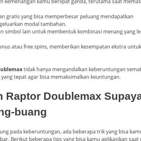
an kemenangan kamu berlipat ganda, terutama saat memas
n gratis yang bisa memperbesar peluang mendapatkan
geluarkan modal tambahan.
an simbol lain untuk membentuk kombinasi menang yang le
onus atau free spins, memberikan kesempatan ekstra untu
Doublemax
tidak hanya mengandalkan keberuntungan semat
in yang tepat agar bisa memaksimalkan keuntungan.
ain Raptor Doublemax Supay
ng-buang
ung pada keberuntungan, ada beberapa trik yang bisa kam
ar. Berikut beberapa tips yang bisa kamu aplikasikan saat