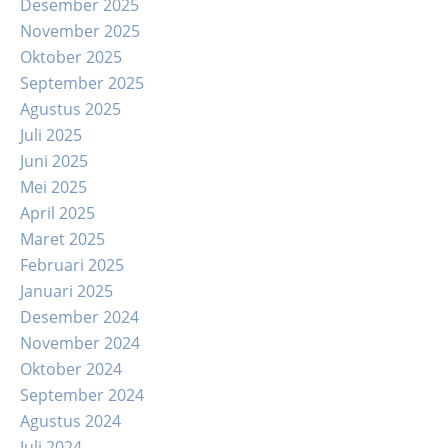
Desember 2025
November 2025
Oktober 2025
September 2025
Agustus 2025
Juli 2025
Juni 2025
Mei 2025
April 2025
Maret 2025
Februari 2025
Januari 2025
Desember 2024
November 2024
Oktober 2024
September 2024
Agustus 2024
Juli 2024