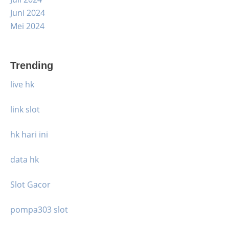
Juni 2024
Mei 2024
Trending
live hk
link slot
hk hari ini
data hk
Slot Gacor
pompa303 slot