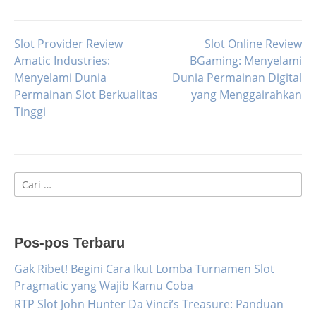
Slot Provider Review
Slot Online Review
Navigasi
Amatic Industries:
BGaming: Menyelami
Menyelami Dunia
Dunia Permainan Digital
pos
Permainan Slot Berkualitas
yang Menggairahkan
Tinggi
Cari
untuk:
Pos-pos Terbaru
Gak Ribet! Begini Cara Ikut Lomba Turnamen Slot
Pragmatic yang Wajib Kamu Coba
RTP Slot John Hunter Da Vinci’s Treasure: Panduan