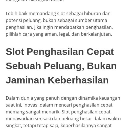
Lebih baik memandang slot sebagai hiburan dan
potensi peluang, bukan sebagai sumber utama
penghasilan. Jika ingin mendapatkan penghasilan,
pilihlah cara yang aman, legal, dan berkelanjutan.
Slot Penghasilan Cepat
Sebuah Peluang, Bukan
Jaminan Keberhasilan
Dalam dunia yang penuh dengan dinamika keuangan
saat ini, inovasi dalam mencari penghasilan cepat
memang sangat menarik. Slot penghasilan cepat
menawarkan sensasi dan peluang besar dalam waktu
singkat, tetapi tetap saja, keberhasilannya sangat