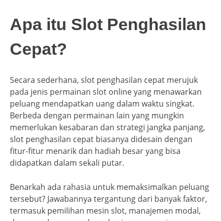
Apa itu Slot Penghasilan
Cepat?
Secara sederhana, slot penghasilan cepat merujuk
pada jenis permainan slot online yang menawarkan
peluang mendapatkan uang dalam waktu singkat.
Berbeda dengan permainan lain yang mungkin
memerlukan kesabaran dan strategi jangka panjang,
slot penghasilan cepat biasanya didesain dengan
fitur-fitur menarik dan hadiah besar yang bisa
didapatkan dalam sekali putar.
Benarkah ada rahasia untuk memaksimalkan peluang
tersebut? Jawabannya tergantung dari banyak faktor,
termasuk pemilihan mesin slot, manajemen modal,