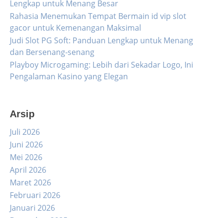
Lengkap untuk Menang Besar
Rahasia Menemukan Tempat Bermain id vip slot
gacor untuk Kemenangan Maksimal
Judi Slot PG Soft: Panduan Lengkap untuk Menang
dan Bersenang-senang
Playboy Microgaming: Lebih dari Sekadar Logo, Ini
Pengalaman Kasino yang Elegan
Arsip
Juli 2026
Juni 2026
Mei 2026
April 2026
Maret 2026
Februari 2026
Januari 2026