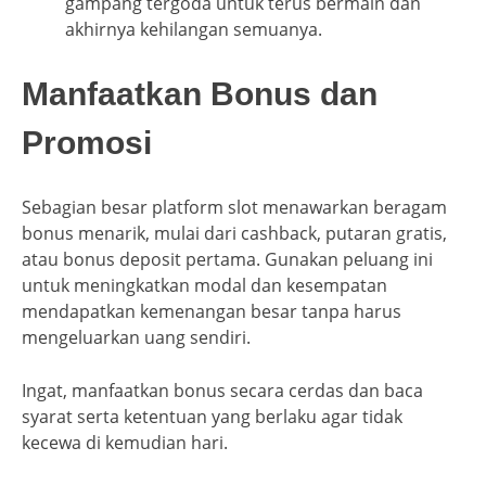
gampang tergoda untuk terus bermain dan
akhirnya kehilangan semuanya.
Manfaatkan Bonus dan
Promosi
Sebagian besar platform slot menawarkan beragam
bonus menarik, mulai dari cashback, putaran gratis,
atau bonus deposit pertama. Gunakan peluang ini
untuk meningkatkan modal dan kesempatan
mendapatkan kemenangan besar tanpa harus
mengeluarkan uang sendiri.
Ingat, manfaatkan bonus secara cerdas dan baca
syarat serta ketentuan yang berlaku agar tidak
kecewa di kemudian hari.