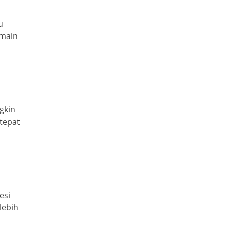
u
 main
gkin
 tepat
esi
lebih