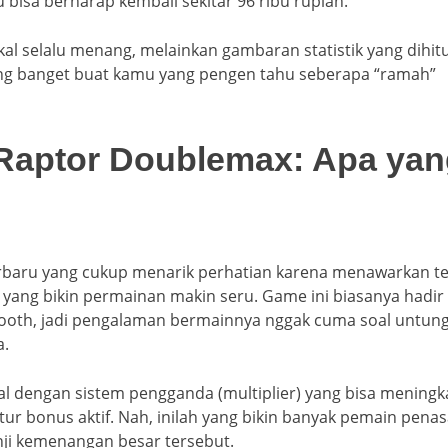
bisa berharap kembali sekitar 96 ribu rupiah.
al selalu menang, melainkan gambaran statistik yang dihit
nting banget buat kamu yang pengen tahu seberapa “ramah”
 Raptor Doublemax: Apa ya
?
erbaru yang cukup menarik perhatian karena menawarkan 
ik yang bikin permainan makin seru. Game ini biasanya hadir
ooth, jadi pengalaman bermainnya nggak cuma soal untung
a.
l dengan sistem pengganda (multiplier) yang bisa meningk
tur bonus aktif. Nah, inilah yang bikin banyak pemain pena
nji kemenangan besar tersebut.