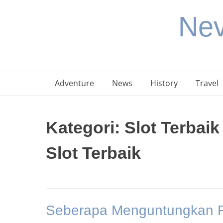
Skip
Nev
to
content
Adventure
News
History
Travel
Kategori:
Slot Terbaik
Slot Terbaik
Seberapa Menguntungkan R