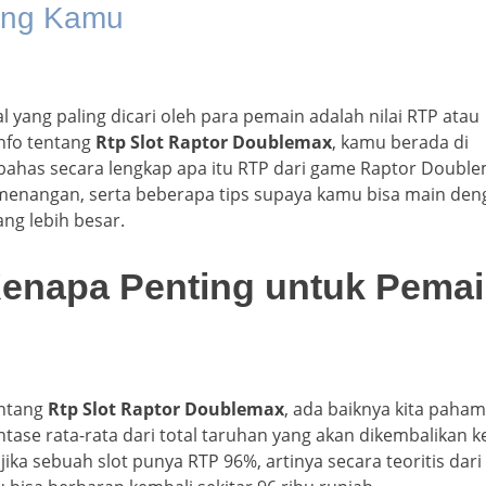
ang Kamu
al yang paling dicari oleh para pemain adalah nilai RTP atau
info tentang
Rtp Slot Raptor Doublemax
, kamu berada di
al bahas secara lengkap apa itu RTP dari game Raptor Doubl
enangan, serta beberapa tips supaya kamu bisa main den
ng lebih besar.
Kenapa Penting untuk Pema
entang
Rtp Slot Raptor Doublemax
, ada baiknya kita paham
ntase rata-rata dari total taruhan yang akan dikembalikan k
ika sebuah slot punya RTP 96%, artinya secara teoritis dari