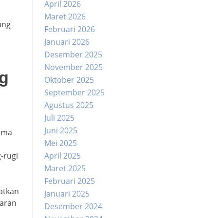
April 2026
Maret 2026
ung
Februari 2026
Januari 2026
Desember 2025
November 2025
ng
Oktober 2025
September 2025
Agustus 2025
Juli 2025
Juni 2025
tema
Mei 2025
-rugi
April 2025
Maret 2025
Februari 2025
atkan
Januari 2025
saran
Desember 2024