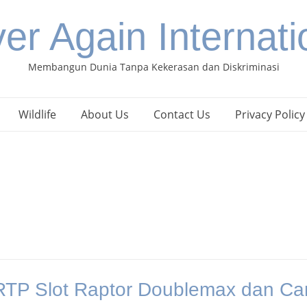
er Again Internati
Membangun Dunia Tanpa Kekerasan dan Diskriminasi
Wildlife
About Us
Contact Us
Privacy Policy
TP Slot Raptor Doublemax dan Ca