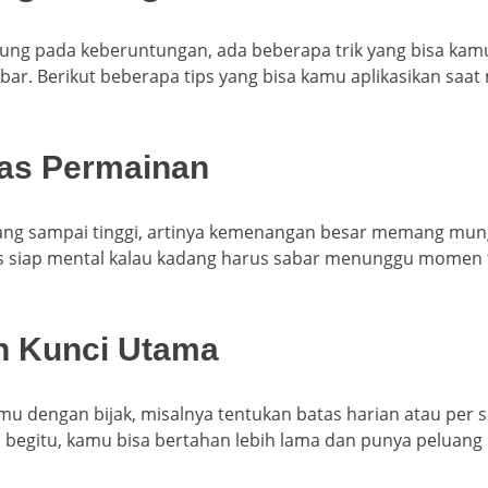
ung pada keberuntungan, ada beberapa trik yang bisa kam
ar. Berikut beberapa tips yang bisa kamu aplikasikan saat
tas Permainan
edang sampai tinggi, artinya kemenangan besar memang mun
harus siap mental kalau kadang harus sabar menunggu momen
h Kunci Utama
mu dengan bijak, misalnya tentukan batas harian atau per s
begitu, kamu bisa bertahan lebih lama dan punya peluang 