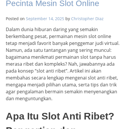
Pecinta Mesin Slot Online
Posted on
September 14, 2025
by
Christopher Diaz
Dalam dunia hiburan daring yang semakin
berkembang pesat, permainan mesin slot online
tetap menjadi favorit banyak penggemar judi virtual.
Namun, ada satu tantangan yang sering muncul:
bagaimana menikmati permainan slot tanpa harus
merasa ribet dan kompleks? Nah, jawabannya ada
pada konsep “slot anti ribet”. Artikel ini akan
membahas secara lengkap mengenai slot anti ribet,
mengapa menjadi pilihan utama, serta tips dan trik
agar pengalaman bermain semakin menyenangkan
dan menguntungkan.
Apa Itu Slot Anti Ribet?