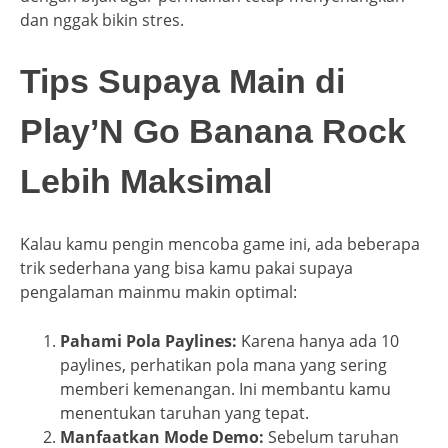
dan nggak bikin stres.
Tips Supaya Main di
Play’N Go Banana Rock
Lebih Maksimal
Kalau kamu pengin mencoba game ini, ada beberapa
trik sederhana yang bisa kamu pakai supaya
pengalaman mainmu makin optimal:
Pahami Pola Paylines:
Karena hanya ada 10
paylines, perhatikan pola mana yang sering
memberi kemenangan. Ini membantu kamu
menentukan taruhan yang tepat.
Manfaatkan Mode Demo:
Sebelum taruhan