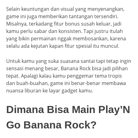
Selain keuntungan dan visual yang menyenangkan,
game ini juga memberikan tantangan tersendiri.
Misalnya, terkadang fitur bonus susah keluar, jadi
kamu perlu sabar dan konsisten. Tapi justru itulah
yang bikin permainan nggak membosankan, karena
selalu ada kejutan kapan fitur spesial itu muncul.
Untuk kamu yang suka suasana santai tapi tetap ingin
sensasi menang besar, Banana Rock bisa jadi pilihan
tepat. Apalagi kalau kamu penggemar tema tropis
dan buah-buahan, game ini benar-benar membawa
nuansa liburan ke layar gadget kamu.
Dimana Bisa Main Play’N
Go Banana Rock?