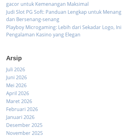
gacor untuk Kemenangan Maksimal
Judi Slot PG Soft: Panduan Lengkap untuk Menang
dan Bersenang-senang
Playboy Microgaming: Lebih dari Sekadar Logo, Ini
Pengalaman Kasino yang Elegan
Arsip
Juli 2026
Juni 2026
Mei 2026
April 2026
Maret 2026
Februari 2026
Januari 2026
Desember 2025
November 2025