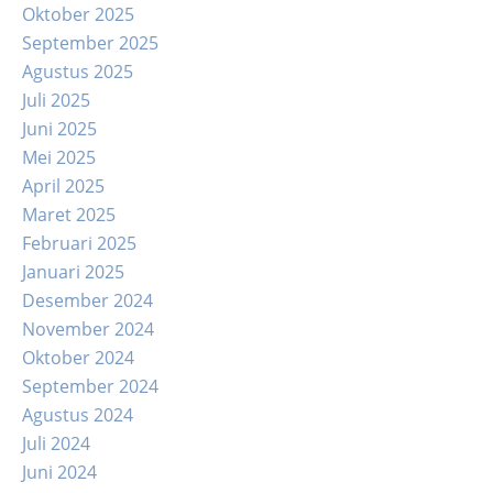
Oktober 2025
September 2025
Agustus 2025
Juli 2025
Juni 2025
Mei 2025
April 2025
Maret 2025
Februari 2025
Januari 2025
Desember 2024
November 2024
Oktober 2024
September 2024
Agustus 2024
Juli 2024
Juni 2024