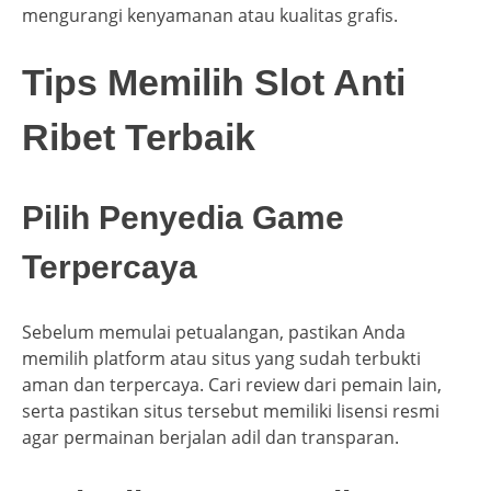
mengurangi kenyamanan atau kualitas grafis.
Tips Memilih Slot Anti
Ribet Terbaik
Pilih Penyedia Game
Terpercaya
Sebelum memulai petualangan, pastikan Anda
memilih platform atau situs yang sudah terbukti
aman dan terpercaya. Cari review dari pemain lain,
serta pastikan situs tersebut memiliki lisensi resmi
agar permainan berjalan adil dan transparan.