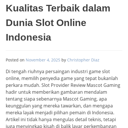
Kualitas Terbaik dalam
Dunia Slot Online
Indonesia
Posted on
November 4, 2025
by
Christopher Diaz
Di tengah riuhnya persaingan industri game slot
online, memilih penyedia game yang tepat bukanlah
perkara mudah. Slot Provider Review Mascot Gaming
hadir untuk memberikan gambaran mendalam
tentang siapa sebenarnya Mascot Gaming, apa
keunggulan yang mereka tawarkan, dan mengapa
mereka layak menjadi pilihan pemain di Indonesia.
Artikel ini tidak hanya mengulas detail teknis, tetapi
juga menyingkap kisah di balik layar perkembangan