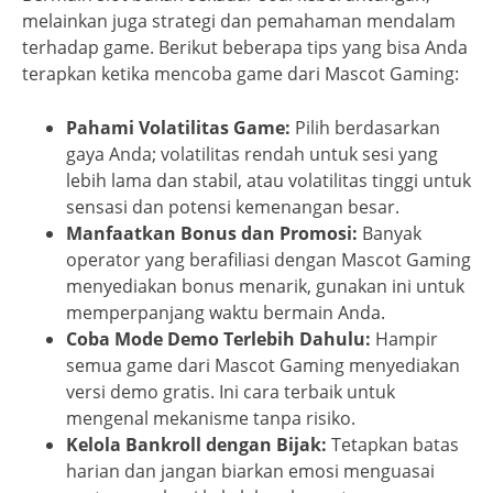
melainkan juga strategi dan pemahaman mendalam
terhadap game. Berikut beberapa tips yang bisa Anda
terapkan ketika mencoba game dari Mascot Gaming:
Pahami Volatilitas Game:
Pilih berdasarkan
gaya Anda; volatilitas rendah untuk sesi yang
lebih lama dan stabil, atau volatilitas tinggi untuk
sensasi dan potensi kemenangan besar.
Manfaatkan Bonus dan Promosi:
Banyak
operator yang berafiliasi dengan Mascot Gaming
menyediakan bonus menarik, gunakan ini untuk
memperpanjang waktu bermain Anda.
Coba Mode Demo Terlebih Dahulu:
Hampir
semua game dari Mascot Gaming menyediakan
versi demo gratis. Ini cara terbaik untuk
mengenal mekanisme tanpa risiko.
Kelola Bankroll dengan Bijak:
Tetapkan batas
harian dan jangan biarkan emosi menguasai