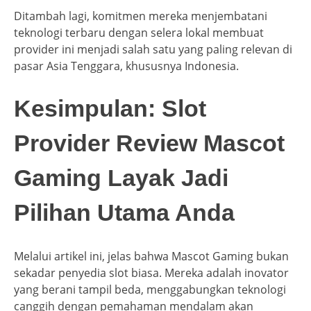
Ditambah lagi, komitmen mereka menjembatani
teknologi terbaru dengan selera lokal membuat
provider ini menjadi salah satu yang paling relevan di
pasar Asia Tenggara, khususnya Indonesia.
Kesimpulan: Slot
Provider Review Mascot
Gaming Layak Jadi
Pilihan Utama Anda
Melalui artikel ini, jelas bahwa Mascot Gaming bukan
sekadar penyedia slot biasa. Mereka adalah inovator
yang berani tampil beda, menggabungkan teknologi
canggih dengan pemahaman mendalam akan