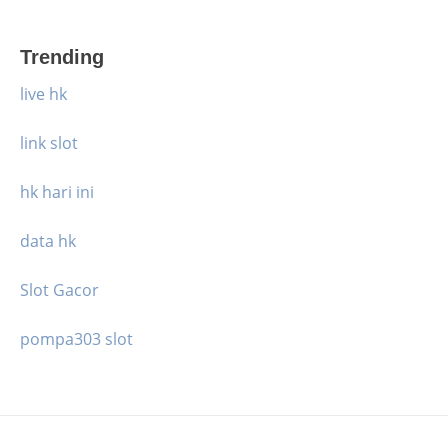
Trending
live hk
link slot
hk hari ini
data hk
Slot Gacor
pompa303 slot