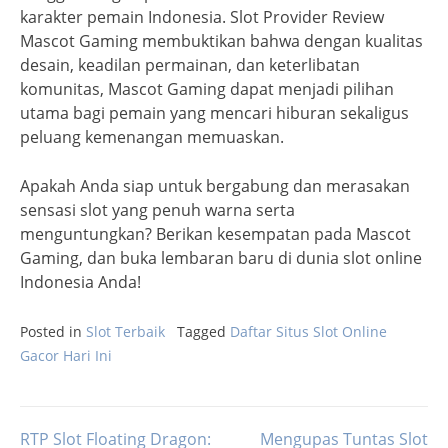
karakter pemain Indonesia. Slot Provider Review
Mascot Gaming membuktikan bahwa dengan kualitas
desain, keadilan permainan, dan keterlibatan
komunitas, Mascot Gaming dapat menjadi pilihan
utama bagi pemain yang mencari hiburan sekaligus
peluang kemenangan memuaskan.
Apakah Anda siap untuk bergabung dan merasakan
sensasi slot yang penuh warna serta
menguntungkan? Berikan kesempatan pada Mascot
Gaming, dan buka lembaran baru di dunia slot online
Indonesia Anda!
Posted in
Slot Terbaik
Tagged
Daftar Situs Slot Online
Gacor Hari Ini
RTP Slot Floating Dragon:
Mengupas Tuntas Slot