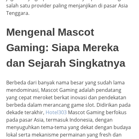
salah satu provider paling menjanjikan di pasar Asia
Tenggara.
Mengenal Mascot
Gaming: Siapa Mereka
dan Sejarah Singkatnya
Berbeda dari banyak nama besar yang sudah lama
mendominasi, Mascot Gaming adalah pendatang
yang cepat meroket berkat inovasi dan pendekatan
berbeda dalam merancang game slot. Didirikan pada
dekade terakhir,
Hotel303
Mascot Gaming berfokus
pada pasar Asia, termasuk Indonesia, dengan
menyuguhkan tema-tema yang dekat dengan budaya
lokal serta mekanisme permainan yang fresh dan