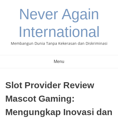
Skip
Never Again
to
content
International
Membangun Dunia Tanpa Kekerasan dan Diskriminasi
Menu
Slot Provider Review
Mascot Gaming:
Mengungkap Inovasi dan