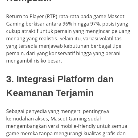
Return to Player (RTP) rata-rata pada game Mascot
Gaming berkisar antara 96% hingga 97%, posisi yang
cukup atraktif untuk pemain yang mengincar peluang
menang yang realistis. Selain itu, variasi volatilitas
yang tersedia menjawab kebutuhan berbagai tipe
pemain, dari yang konservatif hingga yang berani
mengambil risiko besar.
3. Integrasi Platform dan
Keamanan Terjamin
Sebagai penyedia yang mengerti pentingnya
kemudahan akses, Mascot Gaming sudah
mengembangkan versi mobile-friendly untuk semua
game mereka tanpa mengurangi kualitas grafis dan