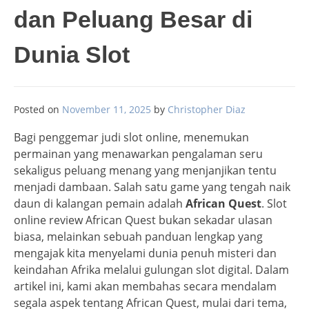
dan Peluang Besar di
Dunia Slot
Posted on
November 11, 2025
by
Christopher Diaz
Bagi penggemar judi slot online, menemukan
permainan yang menawarkan pengalaman seru
sekaligus peluang menang yang menjanjikan tentu
menjadi dambaan. Salah satu game yang tengah naik
daun di kalangan pemain adalah
African Quest
. Slot
online review African Quest bukan sekadar ulasan
biasa, melainkan sebuah panduan lengkap yang
mengajak kita menyelami dunia penuh misteri dan
keindahan Afrika melalui gulungan slot digital. Dalam
artikel ini, kami akan membahas secara mendalam
segala aspek tentang African Quest, mulai dari tema,