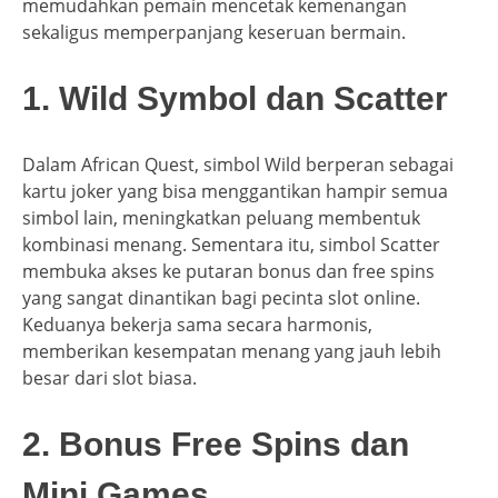
memudahkan pemain mencetak kemenangan
sekaligus memperpanjang keseruan bermain.
1. Wild Symbol dan Scatter
Dalam African Quest, simbol Wild berperan sebagai
kartu joker yang bisa menggantikan hampir semua
simbol lain, meningkatkan peluang membentuk
kombinasi menang. Sementara itu, simbol Scatter
membuka akses ke putaran bonus dan free spins
yang sangat dinantikan bagi pecinta slot online.
Keduanya bekerja sama secara harmonis,
memberikan kesempatan menang yang jauh lebih
besar dari slot biasa.
2. Bonus Free Spins dan
Mini Games