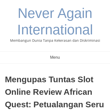
Skip
Never Again
to
content
International
Membangun Dunia Tanpa Kekerasan dan Diskriminasi
Menu
Mengupas Tuntas Slot
Online Review African
Quest: Petualangan Seru