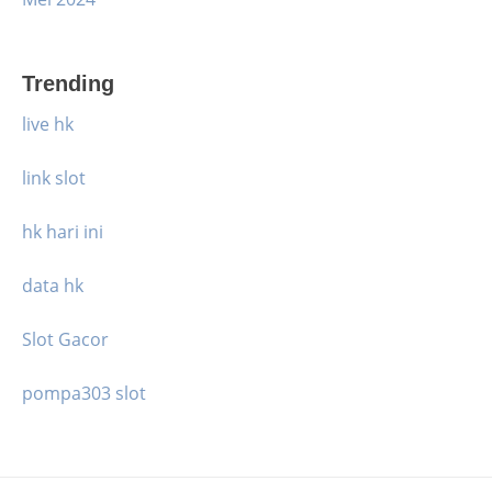
Trending
live hk
link slot
hk hari ini
data hk
Slot Gacor
pompa303 slot