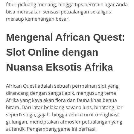
fitur, peluang menang, hingga tips bermain agar Anda
bisa merasakan sensasi petualangan sekaligus
meraup kemenangan besar.
Mengenal African Quest:
Slot Online dengan
Nuansa Eksotis Afrika
African Quest adalah sebuah permainan slot yang
dirancang dengan sangat apik, mengusung tema
Afrika yang kaya akan flora dan fauna khas benua
hitam. Dari latar belakang savana luas, binatang liar
seperti singa, gajah, hingga zebra turut menghiasi
gulungan, menciptakan atmosfer petualangan yang
autentik. Pengembang game ini berhasil