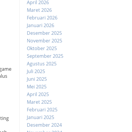
April 2026
Maret 2026
Februari 2026
Januari 2026
Desember 2025
November 2025
Oktober 2025
September 2025
Agustus 2025
 game
Juli 2025
alus
Juni 2025
Mei 2025
April 2025
Maret 2025
Februari 2025
Januari 2025
ting
Desember 2024