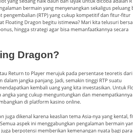
slot yang sedang naik daun dan layak untuk dicoba adalah 
engalaman bermain yang menyenangkan sekaligus peluang 
 pengembalian (RTP) yang cukup kompetitif dan fitur-fitur
t Floating Dragon begitu istimewa? Mari kita telusuri bers
 bonus, hingga strategi agar bisa memanfaatkannya secara
ting Dragon?
atau Return to Player merujuk pada persentase teoretis dari 
dalam jangka panjang. Jadi, semakin tinggi RTP suatu
endapatkan kembali uang yang kita investasikan. Untuk Fl
uah angka yang cukup menguntungkan dan menempatkannya
imbangkan di platform kasino online.
on juga dikenal karena keaslian tema Asia-nya yang kental, fi
u. Semua aspek ini menggabungkan pengalaman bermain ya
pi juga berpotensi memberikan kemenangan nyata bagi para