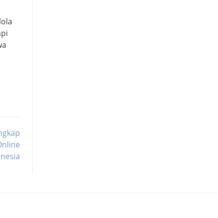
lola
api
wa
ngkap
Online
nesia