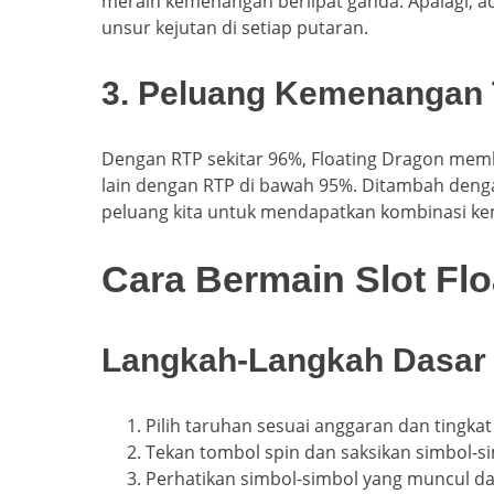
meraih kemenangan berlipat ganda. Apalagi, 
unsur kejutan di setiap putaran.
3. Peluang Kemenangan 
Dengan RTP sekitar 96%, Floating Dragon mem
lain dengan RTP di bawah 95%. Ditambah dengan
peluang kita untuk mendapatkan kombinasi k
Cara Bermain Slot Fl
Langkah-Langkah Dasar
Pilih taruhan sesuai anggaran dan tingkat 
Tekan tombol spin dan saksikan simbol-sim
Perhatikan simbol-simbol yang muncul da