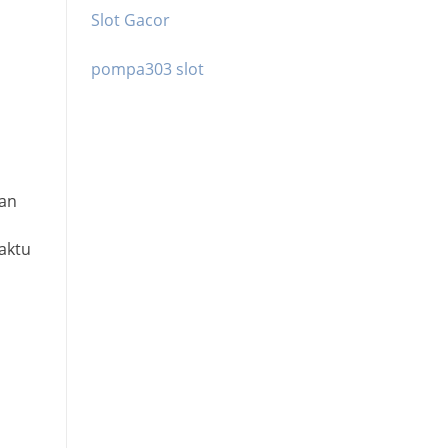
Slot Gacor
pompa303 slot
kan
waktu