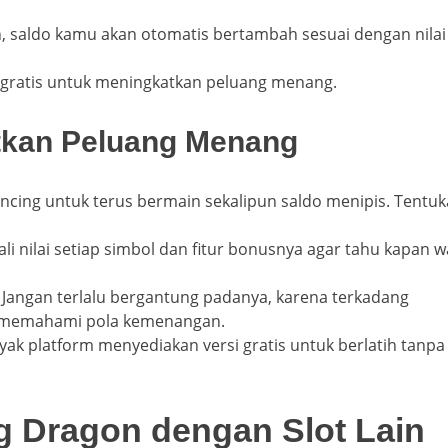
 saldo kamu akan otomatis bertambah sesuai dengan nilai
n gratis untuk meningkatkan peluang menang.
atkan Peluang Menang
pancing untuk terus bermain sekalipun saldo menipis. Tentu
ali nilai setiap simbol dan fitur bonusnya agar tahu kapan 
: Jangan terlalu bergantung padanya, karena terkadang
 memahami pola kemenangan.
ak platform menyediakan versi gratis untuk berlatih tanpa
g Dragon dengan Slot Lain