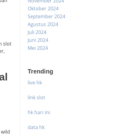
bah
November 2024
Oktober 2024
September 2024
Agustus 2024
Juli 2024
Juni 2024
 slot
Mei 2024
er,
Trending
al
live hk
link slot
hk hari ini
data hk
 wild