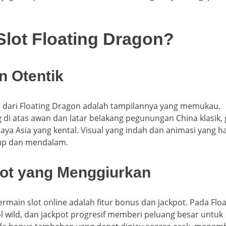
lot Floating Dragon?
n Otentik
ama dari Floating Dragon adalah tampilannya yang memukau.
di atas awan dan latar belakang pegunungan China klasik,
 Asia yang kental. Visual yang indah dan animasi yang h
up dan mendalam.
pot yang Menggiurkan
ermain slot online adalah fitur bonus dan jackpot. Pada Floa
bol wild, dan jackpot progresif memberi peluang besar untuk