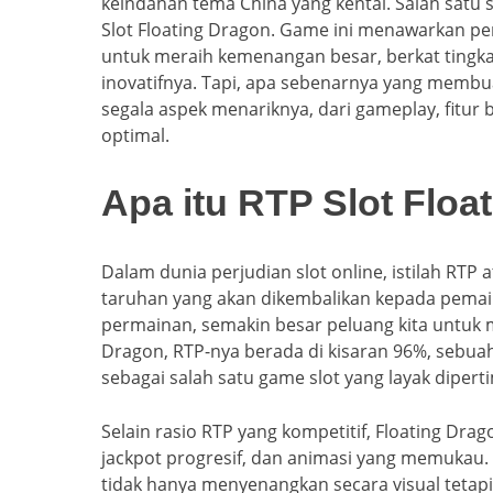
keindahan tema China yang kental. Salah satu 
Slot Floating Dragon. Game ini menawarkan p
untuk meraih kemenangan besar, berkat tingkat
inovatifnya. Tapi, apa sebenarnya yang membua
segala aspek menariknya, dari gameplay, fitur
optimal.
Apa itu RTP Slot Floa
Dalam dunia perjudian slot online, istilah RTP 
taruhan yang akan dikembalikan kepada pemain 
permainan, semakin besar peluang kita untuk m
Dragon, RTP-nya berada di kisaran 96%, seb
sebagai salah satu game slot yang layak dipert
Selain rasio RTP yang kompetitif, Floating Drag
jackpot progresif, dan animasi yang memuka
tidak hanya menyenangkan secara visual teta