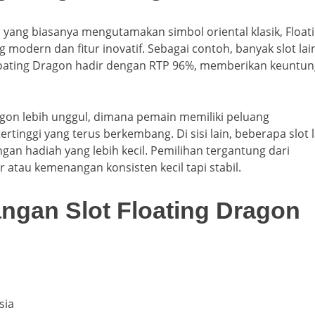
 yang biasanya mengutamakan simbol oriental klasik, Float
modern dan fitur inovatif. Sebagai contoh, banyak slot lai
loating Dragon hadir dengan RTP 96%, memberikan keuntu
 Dragon lebih unggul, dimana pemain memiliki peluang
inggi yang terus berkembang. Di sisi lain, beberapa slot l
gan hadiah yang lebih kecil. Pemilihan tergantung dari
 atau kemenangan konsisten kecil tapi stabil.
ngan Slot Floating Dragon
sia