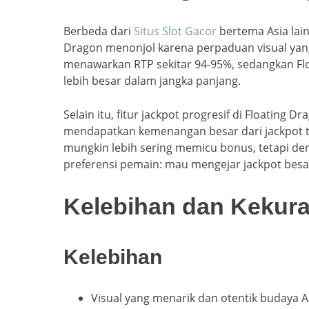
Berbeda dari
Situs Slot Gacor
bertema Asia lain
Dragon menonjol karena perpaduan visual yang 
menawarkan RTP sekitar 94-95%, sedangkan F
lebih besar dalam jangka panjang.
Selain itu, fitur jackpot progresif di Floating
mendapatkan kemenangan besar dari jackpot tert
mungkin lebih sering memicu bonus, tetapi den
preferensi pemain: mau mengejar jackpot besar
Kelebihan dan Kekura
Kelebihan
Visual yang menarik dan otentik budaya A