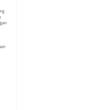
ing
n
ngan
ain