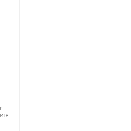
t
 RTP