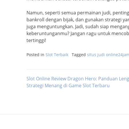
Namun, seperti semua permainan judi, penting 
bankroll dengan bijak, dan gunakan strategi y
juga menguntungkan. Jadi, sudah siap mengan
keberuntunganmu? Jangan ragu untuk mencoba 
tertinggi!
Posted in
Slot Terbaik
Tagged
situs judi online24ja
Slot Online Review Dragon Hero: Panduan Len
Navigasi
Strategi Menang di Game Slot Terbaru
pos