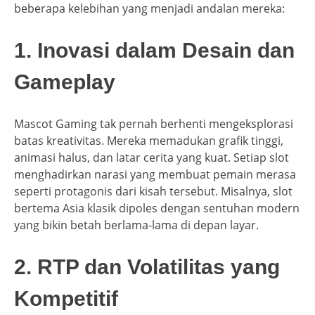
beberapa kelebihan yang menjadi andalan mereka:
1. Inovasi dalam Desain dan
Gameplay
Mascot Gaming tak pernah berhenti mengeksplorasi
batas kreativitas. Mereka memadukan grafik tinggi,
animasi halus, dan latar cerita yang kuat. Setiap slot
menghadirkan narasi yang membuat pemain merasa
seperti protagonis dari kisah tersebut. Misalnya, slot
bertema Asia klasik dipoles dengan sentuhan modern
yang bikin betah berlama-lama di depan layar.
2. RTP dan Volatilitas yang
Kompetitif