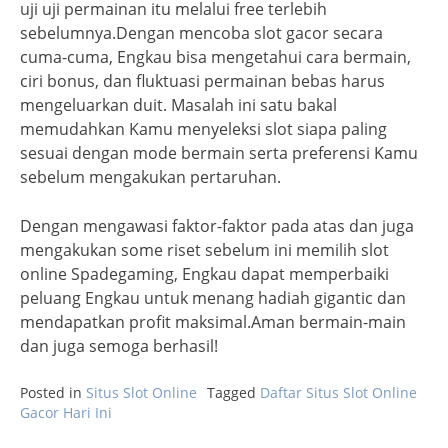
uji uji permainan itu melalui free terlebih
sebelumnya.Dengan mencoba slot gacor secara
cuma-cuma, Engkau bisa mengetahui cara bermain,
ciri bonus, dan fluktuasi permainan bebas harus
mengeluarkan duit. Masalah ini satu bakal
memudahkan Kamu menyeleksi slot siapa paling
sesuai dengan mode bermain serta preferensi Kamu
sebelum mengakukan pertaruhan.
Dengan mengawasi faktor-faktor pada atas dan juga
mengakukan some riset sebelum ini memilih slot
online Spadegaming, Engkau dapat memperbaiki
peluang Engkau untuk menang hadiah gigantic dan
mendapatkan profit maksimal.Aman bermain-main
dan juga semoga berhasil!
Posted in
Situs Slot Online
Tagged
Daftar Situs Slot Online
Gacor Hari Ini