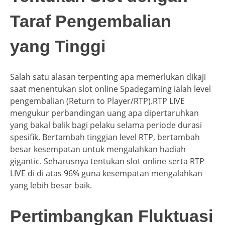
Taraf Pengembalian
yang Tinggi
Salah satu alasan terpenting apa memerlukan dikaji
saat menentukan slot online Spadegaming ialah level
pengembalian (Return to Player/RTP).RTP LIVE
mengukur perbandingan uang apa dipertaruhkan
yang bakal balik bagi pelaku selama periode durasi
spesifik. Bertambah tinggian level RTP, bertambah
besar kesempatan untuk mengalahkan hadiah
gigantic. Seharusnya tentukan slot online serta RTP
LIVE di di atas 96% guna kesempatan mengalahkan
yang lebih besar baik.
Pertimbangkan Fluktuasi