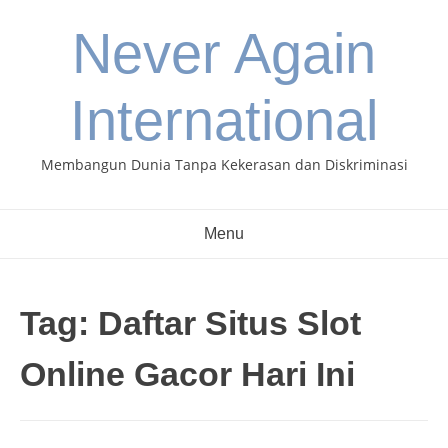
Skip
Never Again
to
content
International
Membangun Dunia Tanpa Kekerasan dan Diskriminasi
Menu
Tag:
Daftar Situs Slot
Online Gacor Hari Ini