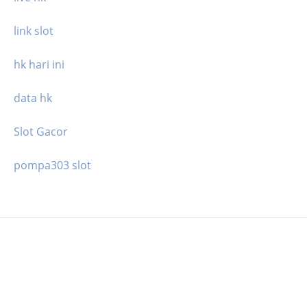
link slot
hk hari ini
data hk
Slot Gacor
pompa303 slot