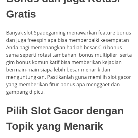
Gratis
Banyak slot Spadegaming menawarkan feature bonus
dan juga freespin apa bisa memperbaiki kesempatan
Anda bagi memenangkan hadiah besar.Ciri bonus
sama seperti rotasi tambahan, bonus multiplier, serta
gim bonus komunikatif bisa memberikan kejadian
bermain-main siapa lebih besar menarik dan
menguntungkan. Pastikanlah guna memilih slot gacor
yang memberikan fitur bonus apa menggaet dan
gampang dipicu.
Pilih Slot Gacor dengan
Topik yang Menarik