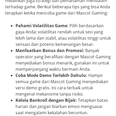
melainkan juga strategi dan pemahaman mendalam
terhadap game. Berikut beberapa tips yang bisa Anda
terapkan ketika mencoba game dari Mascot Gaming:
Pahami Volatilitas Game:
Pilih berdasarkan
gaya Anda; volatilitas rendah untuk sesi yang
lebih lama dan stabil, atau volatilitas tinggi untuk
sensasi dan potensi kemenangan besar.
Manfaatkan Bonus dan Promosi:
Banyak
operator yang berafiliasi dengan Mascot Gaming
menyediakan bonus menarik, gunakan ini untuk
memperpanjang waktu bermain Anda.
Coba Mode Demo Terlebih Dahulu:
Hampir
semua game dari Mascot Gaming menyediakan
versi demo gratis. Ini cara terbaik untuk
mengenal mekanisme tanpa risiko.
Kelola Bankroll dengan Bijak:
Tetapkan batas
harian dan jangan biarkan emosi menguasai
saat mengalami kekalahan beruntun.