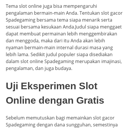
Tema slot online juga bisa mempengaruhi
pengalaman bermain-main Anda. Tentukan slot gacor
Spadegaming bersama tema siapa menarik serta
sesuai bersama kesukaan Anda.Judul siapa menggaet
dapat membuat permainan lebih menggembirakan
dan menggoda, maka dari itu Anda akan lebih
nyaman bermain-main internal durasi masa yang
lebih lama. Sedikit judul populer siapa disediakan
dalam slot online Spadegaming merupakan imajinasi,
pengalaman, dan juga budaya.
Uji Eksperimen Slot
Online dengan Gratis
Sebelum memutuskan bagi memainkan slot gacor
Spadegaming dengan dana sungguhan, semestinya