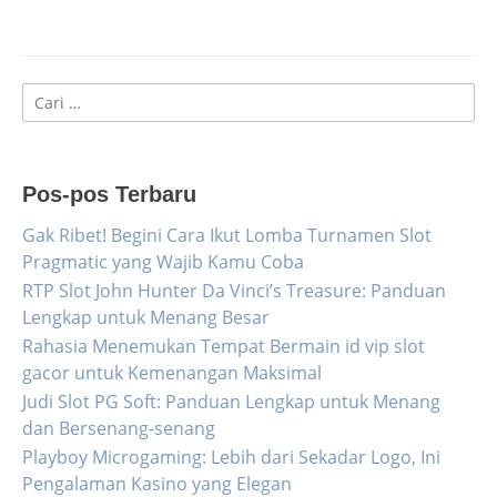
Cari
untuk:
Pos-pos Terbaru
Gak Ribet! Begini Cara Ikut Lomba Turnamen Slot
Pragmatic yang Wajib Kamu Coba
RTP Slot John Hunter Da Vinci’s Treasure: Panduan
Lengkap untuk Menang Besar
Rahasia Menemukan Tempat Bermain id vip slot
gacor untuk Kemenangan Maksimal
Judi Slot PG Soft: Panduan Lengkap untuk Menang
dan Bersenang-senang
Playboy Microgaming: Lebih dari Sekadar Logo, Ini
Pengalaman Kasino yang Elegan