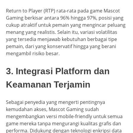
Return to Player (RTP) rata-rata pada game Mascot
Gaming berkisar antara 96% hingga 97%, posisi yang
cukup atraktif untuk pemain yang mengincar peluang
menang yang realistis. Selain itu, variasi volatilitas
yang tersedia menjawab kebutuhan berbagai tipe
pemain, dari yang konservatif hingga yang berani
mengambil risiko besar.
3. Integrasi Platform dan
Keamanan Terjamin
Sebagai penyedia yang mengerti pentingnya
kemudahan akses, Mascot Gaming sudah
mengembangkan versi mobile-friendly untuk semua
game mereka tanpa mengurangi kualitas grafis dan
performa. Didukung dengan teknologi enkripsi data