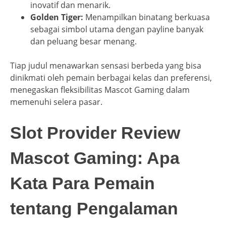
inovatif dan menarik.
Golden Tiger:
Menampilkan binatang berkuasa
sebagai simbol utama dengan payline banyak
dan peluang besar menang.
Tiap judul menawarkan sensasi berbeda yang bisa
dinikmati oleh pemain berbagai kelas dan preferensi,
menegaskan fleksibilitas Mascot Gaming dalam
memenuhi selera pasar.
Slot Provider Review
Mascot Gaming: Apa
Kata Para Pemain
tentang Pengalaman