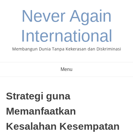
Skip
Never Again
to
content
International
Membangun Dunia Tanpa Kekerasan dan Diskriminasi
Menu
Strategi guna
Memanfaatkan
Kesalahan Kesempatan