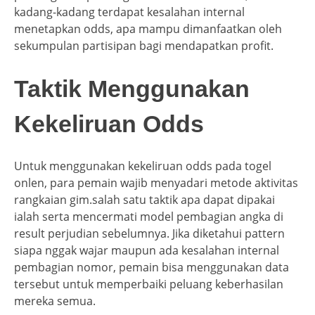
kadang-kadang terdapat kesalahan internal
menetapkan odds, apa mampu dimanfaatkan oleh
sekumpulan partisipan bagi mendapatkan profit.
Taktik Menggunakan
Kekeliruan Odds
Untuk menggunakan kekeliruan odds pada togel
onlen, para pemain wajib menyadari metode aktivitas
rangkaian gim.salah satu taktik apa dapat dipakai
ialah serta mencermati model pembagian angka di
result perjudian sebelumnya. Jika diketahui pattern
siapa nggak wajar maupun ada kesalahan internal
pembagian nomor, pemain bisa menggunakan data
tersebut untuk memperbaiki peluang keberhasilan
mereka semua.