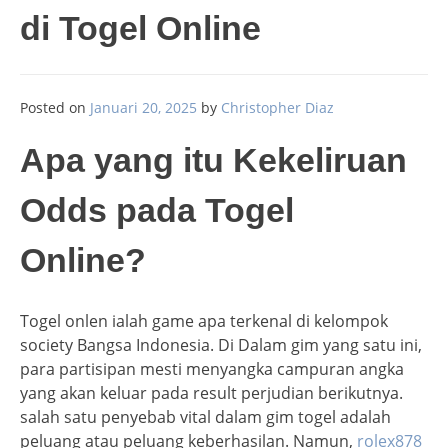
di Togel Online
Posted on
Januari 20, 2025
by
Christopher Diaz
Apa yang itu Kekeliruan
Odds pada Togel
Online?
Togel onlen ialah game apa terkenal di kelompok
society Bangsa Indonesia. Di Dalam gim yang satu ini,
para partisipan mesti menyangka campuran angka
yang akan keluar pada result perjudian berikutnya.
salah satu penyebab vital dalam gim togel adalah
peluang atau peluang keberhasilan. Namun,
rolex878