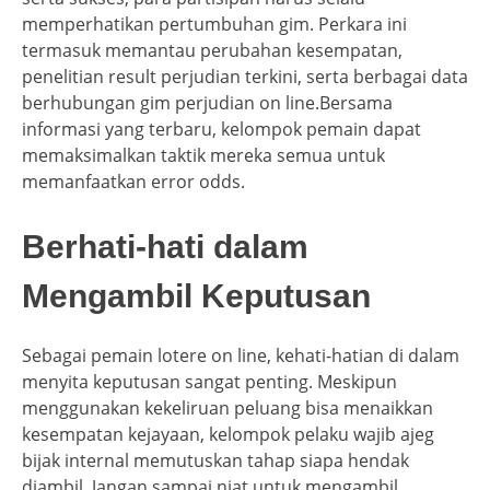
memperhatikan pertumbuhan gim. Perkara ini
termasuk memantau perubahan kesempatan,
penelitian result perjudian terkini, serta berbagai data
berhubungan gim perjudian on line.Bersama
informasi yang terbaru, kelompok pemain dapat
memaksimalkan taktik mereka semua untuk
memanfaatkan error odds.
Berhati-hati dalam
Mengambil Keputusan
Sebagai pemain lotere on line, kehati-hatian di dalam
menyita keputusan sangat penting. Meskipun
menggunakan kekeliruan peluang bisa menaikkan
kesempatan kejayaan, kelompok pelaku wajib ajeg
bijak internal memutuskan tahap siapa hendak
diambil. Jangan sampai niat untuk mengambil