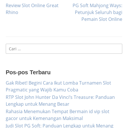
Review Slot Online Great
PG Soft Mahjong Ways:
Navigasi
Rhino
Petunjuk Seluruh bagi
Pemain Slot Online
pos
Cari
untuk:
Pos-pos Terbaru
Gak Ribet! Begini Cara Ikut Lomba Turnamen Slot
Pragmatic yang Wajib Kamu Coba
RTP Slot John Hunter Da Vinci’s Treasure: Panduan
Lengkap untuk Menang Besar
Rahasia Menemukan Tempat Bermain id vip slot
gacor untuk Kemenangan Maksimal
Judi Slot PG Soft: Panduan Lengkap untuk Menang