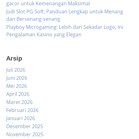
gacor untuk Kemenangan Maksimal
Judi Slot PG Soft: Panduan Lengkap untuk Menang
dan Bersenang-senang
Playboy Microgaming: Lebih dari Sekadar Logo, Ini
Pengalaman Kasino yang Elegan
Arsip
Juli 2026
Juni 2026
Mei 2026
April 2026
Maret 2026
Februari 2026
Januari 2026
Desember 2025
November 2025