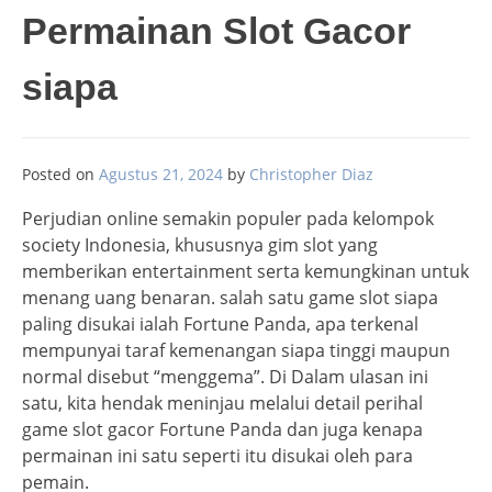
Permainan Slot Gacor
siapa
Posted on
Agustus 21, 2024
by
Christopher Diaz
Perjudian online semakin populer pada kelompok
society Indonesia, khususnya gim slot yang
memberikan entertainment serta kemungkinan untuk
menang uang benaran. salah satu game slot siapa
paling disukai ialah Fortune Panda, apa terkenal
mempunyai taraf kemenangan siapa tinggi maupun
normal disebut “menggema”. Di Dalam ulasan ini
satu, kita hendak meninjau melalui detail perihal
game slot gacor Fortune Panda dan juga kenapa
permainan ini satu seperti itu disukai oleh para
pemain.