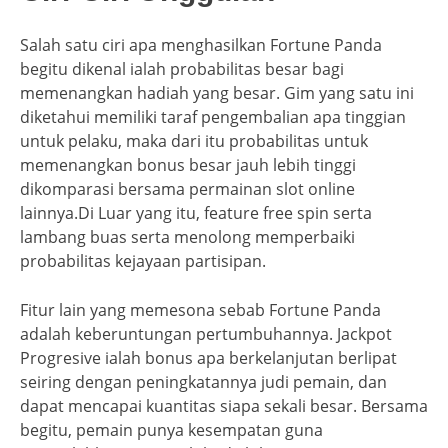
Salah satu ciri apa menghasilkan Fortune Panda
begitu dikenal ialah probabilitas besar bagi
memenangkan hadiah yang besar. Gim yang satu ini
diketahui memiliki taraf pengembalian apa tinggian
untuk pelaku, maka dari itu probabilitas untuk
memenangkan bonus besar jauh lebih tinggi
dikomparasi bersama permainan slot online
lainnya.Di Luar yang itu, feature free spin serta
lambang buas serta menolong memperbaiki
probabilitas kejayaan partisipan.
Fitur lain yang memesona sebab Fortune Panda
adalah keberuntungan pertumbuhannya. Jackpot
Progresive ialah bonus apa berkelanjutan berlipat
seiring dengan peningkatannya judi pemain, dan
dapat mencapai kuantitas siapa sekali besar. Bersama
begitu, pemain punya kesempatan guna