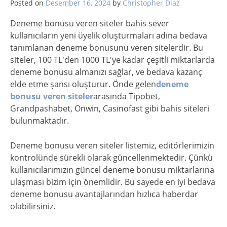
Posted on
Desember 16, 2024
by
Christopher Diaz
Deneme bonusu veren siteler bahis sever
kullanıcıların yeni üyelik oluşturmaları adına bedava
tanımlanan deneme bonusunu veren sitelerdir. Bu
siteler, 100 TL'den 1000 TL'ye kadar çeşitli miktarlarda
deneme bonusu almanızı sağlar, ve bedava kazanç
elde etme şansı oluşturur. Önde gelen
deneme
bonusu veren siteler
arasında Tipobet,
Grandpashabet, Onwin, Casinofast gibi bahis siteleri
bulunmaktadır.
Deneme bonusu veren siteler listemiz, editörlerimizin
kontrolünde sürekli olarak güncellenmektedir. Çünkü
kullanıcılarımızın güncel deneme bonusu miktarlarına
ulaşması bizim için önemlidir. Bu sayede en iyi bedava
deneme bonusu avantajlarından hızlıca haberdar
olabilirsiniz.