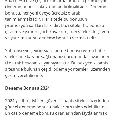
500 tl, 750 tl ve çeşitli oranlarda bulunan promosyon
deneme bonusu olarak adlandırılmaktadır. Deneme
bonusu, her yeni üyeye ücretsiz olarak
tanımlanmaktadır. Her sitede bu bonusun
promosyon şartları farklıdır. Bazı siteler bu bonusa
çevrim ve yatırım şartı koyarken, bazı siteler de çevrim
ve yatırım şartsız deneme bonusu vermektedir.
Yatırımsız ve çevrimsiz deneme bonusu veren bahis
sitelerinde kazanç sağlamanız durumunda kazancınızı
tl olarak hesabınıza yansıyacaktır. Bu bakiyenizi bahis
sitesinde bulunan çeşitli ödeme yöntemleri üzerinden
çekim verebilirsiniz.
Deneme Bonusu 2024
2024 yılı itibariyle en güvenilir bahis siteleri üzerinden
güncel deneme bonusu haklarınızı talep edebilirsiniz.
En cazip deneme bonusu oranlarından faydalanmak