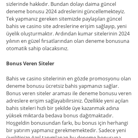
sizlerinde hakkıdır. Bundan dolayı daima güncel
deneme bonusu 2024 adreslerini güncellemekteyiz.
Tek yapmanız gereken sitemizde paylaşılan güncel
bahis ve casino site adreslerine erişim sağlayıp, yeni
üyelik oluşturmaktır. Ardından kumar sitelerinin 2024
yılının en güzel fırsatlarından olan deneme bonusuna
otomatik sahip olacaksınız.
Bonus Veren Siteler
Bahis ve casino sitelerinin en gözde promosyonu olan
deneme bonusu ücretsiz bahis yapmanızı sağlar.
Bonus veren siteler araması ile deneme bonusu veren
adreslere erişim sağlayabilirsiniz. Özellikle yeni açılan
bahis siteleri hızlı bir şekilde üye kazanmak adına
yüksek miktarda bedava bonus dağıtmaktadır.
Hoşgeldin bonusundan farkı, bu bonus için herhangi
bir yatırım yapmanız gerekmemektedir. Sadece yeni
üyeliğinize özel tanımlanan bu deneme bonusuna,