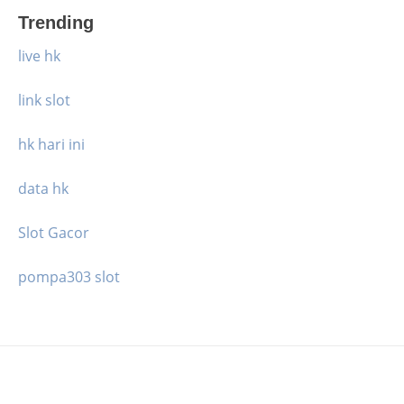
Trending
live hk
link slot
hk hari ini
data hk
Slot Gacor
pompa303 slot