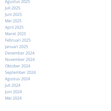
Agustus 2025
Juli 2025
Juni 2025
Mei 2025
April 2025
Maret 2025
Februari 2025
Januari 2025
Desember 2024
November 2024
Oktober 2024
September 2024
Agustus 2024
Juli 2024
Juni 2024
Mei 2024