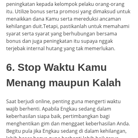
peningkatan kepada kelompok pelaku orang-orang
itu. Utilize bonus serta promosi yang dimaksud untuk
menaikkan dana Kamu serta mereduksi ancaman
kehilangan duit.Tetapi, pastikanlah untuk memahami
syarat serta syarat yang berhubungan bersama
bonus dan juga peningkatan itu supaya nggak
terjebak internal hutang yang tak memerlukan.
6. Stop Waktu Kamu
Menang maupun Kalah
Saat berjudi online, penting guna mengerti waktu
wajib berhenti. Apabila Engkau sedang dalam
keberhasilan siapa baik, pertimbangkan bagi
menghentikan gim dan menggaet keberhasilan Anda.
Begitu pula jika Engkau sedang di dalam kehilangan,