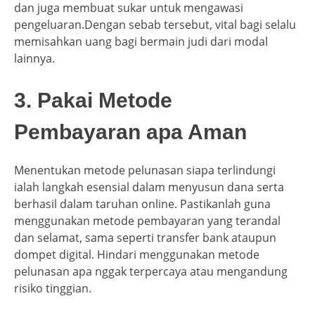
dan juga membuat sukar untuk mengawasi
pengeluaran.Dengan sebab tersebut, vital bagi selalu
memisahkan uang bagi bermain judi dari modal
lainnya.
3. Pakai Metode
Pembayaran apa Aman
Menentukan metode pelunasan siapa terlindungi
ialah langkah esensial dalam menyusun dana serta
berhasil dalam taruhan online. Pastikanlah guna
menggunakan metode pembayaran yang terandal
dan selamat, sama seperti transfer bank ataupun
dompet digital. Hindari menggunakan metode
pelunasan apa nggak terpercaya atau mengandung
risiko tinggian.