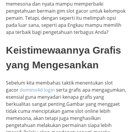
memesona dan nyata mampu memperbaiki
pengetahuan bermain gim slot gacor untuk kelompok
pemain. Tetapi, dengan seperti itu melimpah opsi
pada luar sana, seperti apa Engkau mampu memilih
apa terbaik bagi pengetahuan terbagus Anda?
Keistimewaannya Grafis
yang Mengesankan
Sebelum kita membahas taktik menentukan slot
gacor
domino4d login
serta grafis apa mengagumkan,
esensial guna menyadari kenapa grafis yang
berkualitas sangat penting.Gambar yang menggaet
tidak cuma menciptakan game slot online lebih
memesona, akan tetapi juga menghasilkan
pengetahuan melakukan permainan siapa lebih