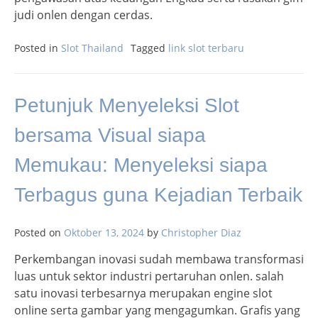
judi onlen dengan cerdas.
Posted in
Slot Thailand
Tagged
link slot terbaru
Petunjuk Menyeleksi Slot
bersama Visual siapa
Memukau: Menyeleksi siapa
Terbagus guna Kejadian Terbaik
Posted on
Oktober 13, 2024
by
Christopher Diaz
Perkembangan inovasi sudah membawa transformasi
luas untuk sektor industri pertaruhan onlen. salah
satu inovasi terbesarnya merupakan engine slot
online serta gambar yang mengagumkan. Grafis yang