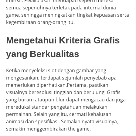
imersif. Pelaku akan mendapati seperti mereka
semua sepenuhnya terletak pada internal dunia
game, sehingga meningkatkan tingkat kepuasan serta
kegembiraan orang-orang itu.
Mengetahui Kriteria Grafis
yang Berkualitas
Ketika menyeleksi slot dengan gambar yang
mengesankan, terdapat sejumlah penyebab apa
memerlukan diperhatikan.Pertama, pastikan
visualnya beresolusi tinggian dan berujung. Grafis
yang buram ataupun blur dapat mengacau dan juga
mereduksi standar pengetahuan melakukan
permainan. Selain yang itu, cermati kehalusan
animasi dan spesifikasi. Semakin nyata visualnya,
semakin menggembirakan the game.