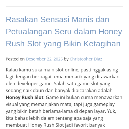
Rasakan Sensasi Manis dan
Petualangan Seru dalam Honey
Rush Slot yang Bikin Ketagihan
Posted on
Desember 22, 2025
by
Christopher Diaz
Kalau kamu suka main slot online, pasti nggak asing
lagi dengan berbagai tema menarik yang ditawarkan
oleh developer game. Salah satu game slot yang
sedang naik daun dan banyak dibicarakan adalah
Honey Rush Slot
. Game ini bukan cuma menawarkan
visual yang memanjakan mata, tapi juga gameplay
yang bikin betah berlama-lama di depan layar. Yuk,
kita bahas lebih dalam tentang apa saja yang
membuat Honey Rush Slot jadi favorit banyak