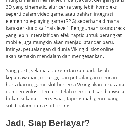
mungkin akan melihat lebih banyak slot dengan grafis
3D yang cinematic, alur cerita yang lebih kompleks
seperti dalam video game, atau bahkan integrasi
elemen role-playing game (RPG) sederhana dimana
karakter kita bisa “naik level”. Penggunaan soundtrack
yang lebih interaktif dan efek haptic untuk perangkat
mobile juga mungkin akan menjadi standar baru.
Intinya, petualangan di dunia Viking di slot online
akan semakin mendalam dan mengesankan.
Yang pasti, selama ada ketertarikan pada kisah
kepahlawanan, mitologi, dan petualangan mencari
harta karun, game slot bertema Viking akan terus ada
dan berevolusi. Tema ini telah membuktikan bahwa ia
bukan sekadar tren sesaat, tapi sebuah genre yang
solid dalam dunia slot online.
Jadi, Siap Berlayar?