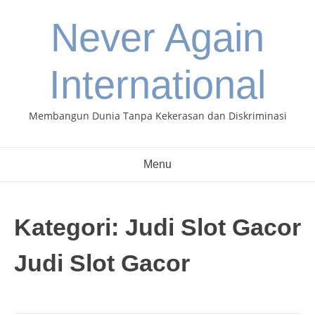
Skip
Never Again
to
content
International
Membangun Dunia Tanpa Kekerasan dan Diskriminasi
Menu
Kategori:
Judi Slot Gacor
Judi Slot Gacor