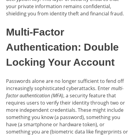
your private information remains confidential,
shielding you from identity theft and financial fraud.
Multi-Factor
Authentication: Double
Locking Your Account
Passwords alone are no longer sufficient to fend off
increasingly sophisticated cyberattacks. Enter
multi-
factor authentication (MFA)
, a security feature that
requires users to verify their identity through two or
more independent credentials. These might include
something you know (a password), something you
have (a smartphone or hardware token), or
something you are (biometric data like fingerprints or