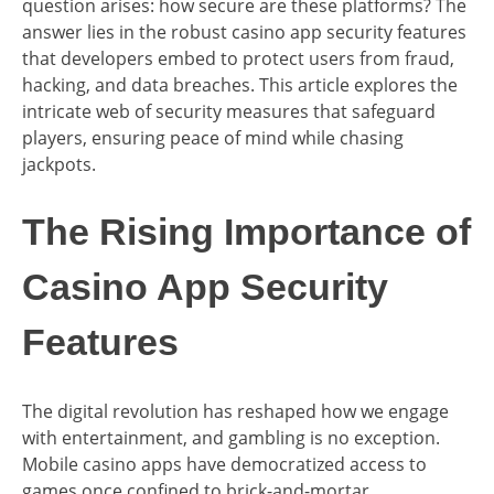
question arises: how secure are these platforms? The
answer lies in the robust casino app security features
that developers embed to protect users from fraud,
hacking, and data breaches. This article explores the
intricate web of security measures that safeguard
players, ensuring peace of mind while chasing
jackpots.
The Rising Importance of
Casino App Security
Features
The digital revolution has reshaped how we engage
with entertainment, and gambling is no exception.
Mobile casino apps have democratized access to
games once confined to brick-and-mortar