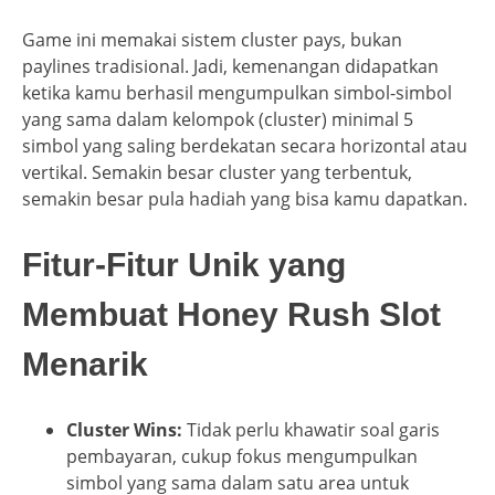
Game ini memakai sistem cluster pays, bukan
paylines tradisional. Jadi, kemenangan didapatkan
ketika kamu berhasil mengumpulkan simbol-simbol
yang sama dalam kelompok (cluster) minimal 5
simbol yang saling berdekatan secara horizontal atau
vertikal. Semakin besar cluster yang terbentuk,
semakin besar pula hadiah yang bisa kamu dapatkan.
Fitur-Fitur Unik yang
Membuat Honey Rush Slot
Menarik
Cluster Wins:
Tidak perlu khawatir soal garis
pembayaran, cukup fokus mengumpulkan
simbol yang sama dalam satu area untuk