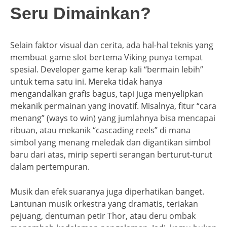
Seru Dimainkan?
Selain faktor visual dan cerita, ada hal-hal teknis yang
membuat game slot bertema Viking punya tempat
spesial. Developer game kerap kali “bermain lebih”
untuk tema satu ini. Mereka tidak hanya
mengandalkan grafis bagus, tapi juga menyelipkan
mekanik permainan yang inovatif. Misalnya, fitur “cara
menang” (ways to win) yang jumlahnya bisa mencapai
ribuan, atau mekanik “cascading reels” di mana
simbol yang menang meledak dan digantikan simbol
baru dari atas, mirip seperti serangan berturut-turut
dalam pertempuran.
Musik dan efek suaranya juga diperhatikan banget.
Lantunan musik orkestra yang dramatis, teriakan
pejuang, dentuman petir Thor, atau deru ombak