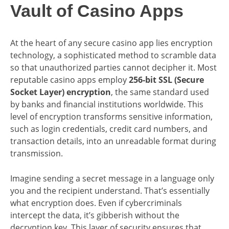
Vault of Casino Apps
At the heart of any secure casino app lies encryption
technology, a sophisticated method to scramble data
so that unauthorized parties cannot decipher it. Most
reputable casino apps employ
256-bit SSL (Secure
Socket Layer) encryption
, the same standard used
by banks and financial institutions worldwide. This
level of encryption transforms sensitive information,
such as login credentials, credit card numbers, and
transaction details, into an unreadable format during
transmission.
Imagine sending a secret message in a language only
you and the recipient understand. That’s essentially
what encryption does. Even if cybercriminals
intercept the data, it’s gibberish without the
decryption key. This layer of security ensures that