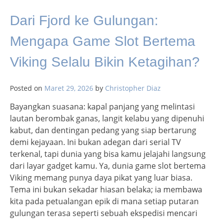
Dari Fjord ke Gulungan:
Mengapa Game Slot Bertema
Viking Selalu Bikin Ketagihan?
Posted on
Maret 29, 2026
by
Christopher Diaz
Bayangkan suasana: kapal panjang yang melintasi
lautan berombak ganas, langit kelabu yang dipenuhi
kabut, dan dentingan pedang yang siap bertarung
demi kejayaan. Ini bukan adegan dari serial TV
terkenal, tapi dunia yang bisa kamu jelajahi langsung
dari layar gadget kamu. Ya, dunia game slot bertema
Viking memang punya daya pikat yang luar biasa.
Tema ini bukan sekadar hiasan belaka; ia membawa
kita pada petualangan epik di mana setiap putaran
gulungan terasa seperti sebuah ekspedisi mencari