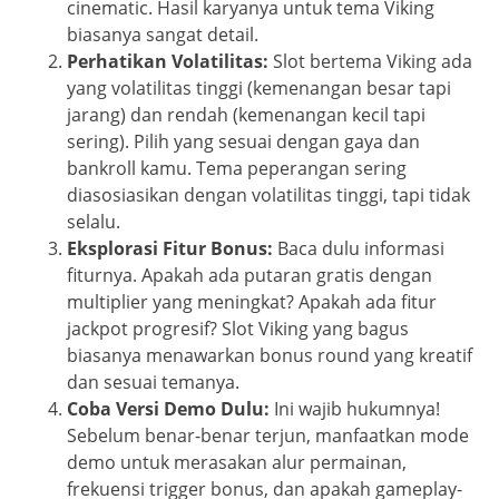
cinematic. Hasil karyanya untuk tema Viking
biasanya sangat detail.
Perhatikan Volatilitas:
Slot bertema Viking ada
yang volatilitas tinggi (kemenangan besar tapi
jarang) dan rendah (kemenangan kecil tapi
sering). Pilih yang sesuai dengan gaya dan
bankroll kamu. Tema peperangan sering
diasosiasikan dengan volatilitas tinggi, tapi tidak
selalu.
Eksplorasi Fitur Bonus:
Baca dulu informasi
fiturnya. Apakah ada putaran gratis dengan
multiplier yang meningkat? Apakah ada fitur
jackpot progresif? Slot Viking yang bagus
biasanya menawarkan bonus round yang kreatif
dan sesuai temanya.
Coba Versi Demo Dulu:
Ini wajib hukumnya!
Sebelum benar-benar terjun, manfaatkan mode
demo untuk merasakan alur permainan,
frekuensi trigger bonus, dan apakah gameplay-