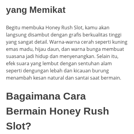
yang Memikat
Begitu membuka Honey Rush Slot, kamu akan
langsung disambut dengan grafis berkualitas tinggi
yang sangat detail. Warna-warna cerah seperti kuning
emas madu, hijau daun, dan warna bunga membuat
suasana jadi hidup dan menyenangkan. Selain itu,
efek suara yang lembut dengan sentuhan alam
seperti dengungan lebah dan kicauan burung
menambah kesan natural dan santai saat bermain.
Bagaimana Cara
Bermain Honey Rush
Slot?