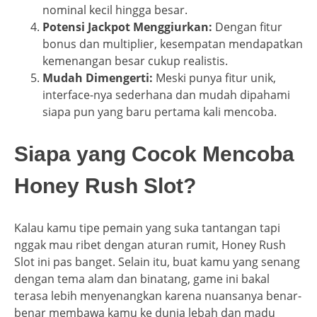
nominal kecil hingga besar.
Potensi Jackpot Menggiurkan:
Dengan fitur
bonus dan multiplier, kesempatan mendapatkan
kemenangan besar cukup realistis.
Mudah Dimengerti:
Meski punya fitur unik,
interface-nya sederhana dan mudah dipahami
siapa pun yang baru pertama kali mencoba.
Siapa yang Cocok Mencoba
Honey Rush Slot?
Kalau kamu tipe pemain yang suka tantangan tapi
nggak mau ribet dengan aturan rumit, Honey Rush
Slot ini pas banget. Selain itu, buat kamu yang senang
dengan tema alam dan binatang, game ini bakal
terasa lebih menyenangkan karena nuansanya benar-
benar membawa kamu ke dunia lebah dan madu