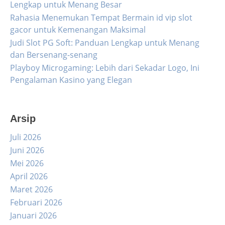
Lengkap untuk Menang Besar
Rahasia Menemukan Tempat Bermain id vip slot
gacor untuk Kemenangan Maksimal
Judi Slot PG Soft: Panduan Lengkap untuk Menang
dan Bersenang-senang
Playboy Microgaming: Lebih dari Sekadar Logo, Ini
Pengalaman Kasino yang Elegan
Arsip
Juli 2026
Juni 2026
Mei 2026
April 2026
Maret 2026
Februari 2026
Januari 2026