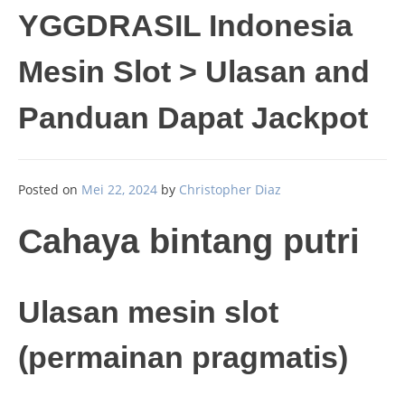
YGGDRASIL Indonesia
Mesin Slot > Ulasan and
Panduan Dapat Jackpot
Posted on
Mei 22, 2024
by
Christopher Diaz
Cahaya bintang putri
Ulasan mesin slot
(permainan pragmatis)