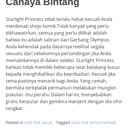
Cahaya Bintang
Starlight Princess tidak terlalu hebat kecuali Anda
menikmati shojo komik.Tidak banyak yang perlu
dikhawatirkan; semua yang perlu dilihat adalah
bahwa itu adalah salinan dari Gerbang Olympus.
Anda kehendak pada dasarnya melihat segala
sesuatu dari sebelumnya pertandingan Jika Anda
memainkannya di dalam seleksi. Starlight Princess
bahkan tidak memiliki beberapa latar belakang busur
kepada menghibahkan dia kepribadian. Kecuali jika
tema pastinya menarik bagi Anda. Yang ramah,
bermata terbelalak permaisuri melakukan mungkin
pukulan -mu perahu Dalam hal ini, menyebabkan
gratis berputar dan gembira menjerit dengan dia sihir
tongkat.
Posted in
Judi Slot Gacor
Tagged
situs slot online terbaik