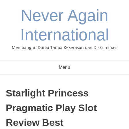
Skip
Never Again
to
content
International
Membangun Dunia Tanpa Kekerasan dan Diskriminasi
Menu
Starlight Princess
Pragmatic Play Slot
Review Best