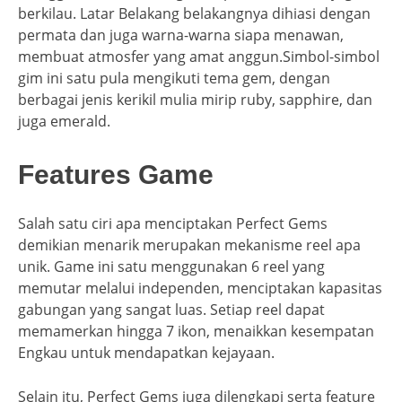
berkilau. Latar Belakang belakangnya dihiasi dengan
permata dan juga warna-warna siapa menawan,
membuat atmosfer yang amat anggun.Simbol-simbol
gim ini satu pula mengikuti tema gem, dengan
berbagai jenis kerikil mulia mirip ruby, sapphire, dan
juga emerald.
Features Game
Salah satu ciri apa menciptakan Perfect Gems
demikian menarik merupakan mekanisme reel apa
unik. Game ini satu menggunakan 6 reel yang
memutar melalui independen, menciptakan kapasitas
gabungan yang sangat luas. Setiap reel dapat
memamerkan hingga 7 ikon, menaikkan kesempatan
Engkau untuk mendapatkan kejayaan.
Selain itu, Perfect Gems juga dilengkapi serta feature