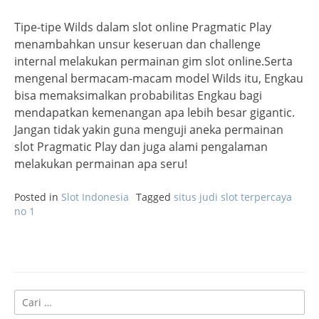
Tipe-tipe Wilds dalam slot online Pragmatic Play
menambahkan unsur keseruan dan challenge
internal melakukan permainan gim slot online.Serta
mengenal bermacam-macam model Wilds itu, Engkau
bisa memaksimalkan probabilitas Engkau bagi
mendapatkan kemenangan apa lebih besar gigantic.
Jangan tidak yakin guna menguji aneka permainan
slot Pragmatic Play dan juga alami pengalaman
melakukan permainan apa seru!
Posted in
Slot Indonesia
Tagged
situs judi slot terpercaya
no 1
Cari
untuk: