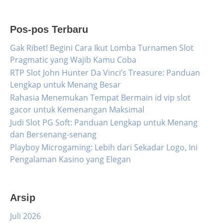
Pos-pos Terbaru
Gak Ribet! Begini Cara Ikut Lomba Turnamen Slot
Pragmatic yang Wajib Kamu Coba
RTP Slot John Hunter Da Vinci’s Treasure: Panduan
Lengkap untuk Menang Besar
Rahasia Menemukan Tempat Bermain id vip slot
gacor untuk Kemenangan Maksimal
Judi Slot PG Soft: Panduan Lengkap untuk Menang
dan Bersenang-senang
Playboy Microgaming: Lebih dari Sekadar Logo, Ini
Pengalaman Kasino yang Elegan
Arsip
Juli 2026