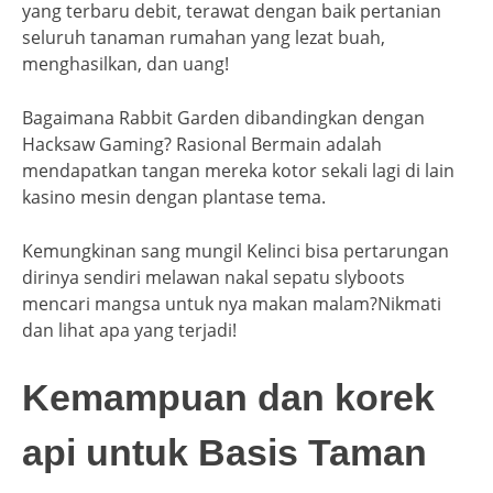
yang terbaru debit, terawat dengan baik pertanian
seluruh tanaman rumahan yang lezat buah,
menghasilkan, dan uang!
Bagaimana Rabbit Garden dibandingkan dengan
Hacksaw Gaming? Rasional Bermain adalah
mendapatkan tangan mereka kotor sekali lagi di lain
kasino mesin dengan plantase tema.
Kemungkinan sang mungil Kelinci bisa pertarungan
dirinya sendiri melawan nakal sepatu slyboots
mencari mangsa untuk nya makan malam?Nikmati
dan lihat apa yang terjadi!
Kemampuan dan korek
api untuk Basis Taman