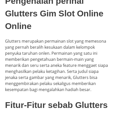
Pengenalan perihal
Glutters Gim Slot Online
Online
Glutters merupakan permainan slot yang memesona
yang pernah beralih kesukaan dalam kelompok
penyuka taruhan onlen. Permainan yang satu ini
memberikan pengetahuan bermain-main yang
menarik dan seru serta aneka feature menggaet siapa
menghasilkan pelaku ketagihan. Serta judul siapa
jenaka serta gambar yang menarik, Glutters bisa
menggembirakan pelaku sekaligus memberikan
kesempatan bagi mengalahkan hadiah besar.
Fitur-Fitur sebab Glutters