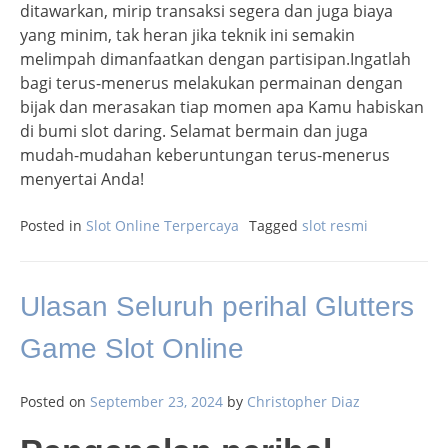
ditawarkan, mirip transaksi segera dan juga biaya
yang minim, tak heran jika teknik ini semakin
melimpah dimanfaatkan dengan partisipan.Ingatlah
bagi terus-menerus melakukan permainan dengan
bijak dan merasakan tiap momen apa Kamu habiskan
di bumi slot daring. Selamat bermain dan juga
mudah-mudahan keberuntungan terus-menerus
menyertai Anda!
Posted in
Slot Online Terpercaya
Tagged
slot resmi
Ulasan Seluruh perihal Glutters
Game Slot Online
Posted on
September 23, 2024
by
Christopher Diaz