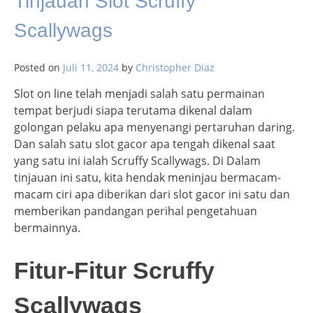
Tinjauan Slot Scruffy
Scallywags
Posted on
Juli 11, 2024
by
Christopher Diaz
Slot on line telah menjadi salah satu permainan
tempat berjudi siapa terutama dikenal dalam
golongan pelaku apa menyenangi pertaruhan daring.
Dan salah satu slot gacor apa tengah dikenal saat
yang satu ini ialah Scruffy Scallywags. Di Dalam
tinjauan ini satu, kita hendak meninjau bermacam-
macam ciri apa diberikan dari slot gacor ini satu dan
memberikan pandangan perihal pengetahuan
bermainnya.
Fitur-Fitur Scruffy
Scallywags