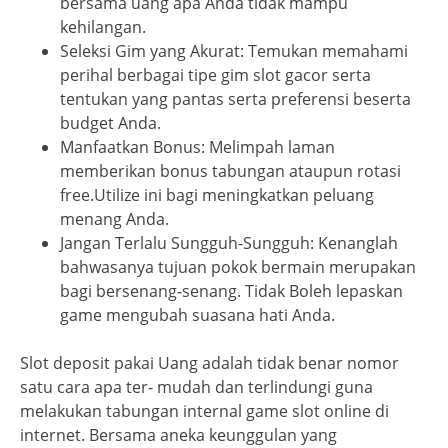
bersama uang apa Anda tidak mampu
kehilangan.
Seleksi Gim yang Akurat: Temukan memahami
perihal berbagai tipe gim slot gacor serta
tentukan yang pantas serta preferensi beserta
budget Anda.
Manfaatkan Bonus: Melimpah laman
memberikan bonus tabungan ataupun rotasi
free.Utilize ini bagi meningkatkan peluang
menang Anda.
Jangan Terlalu Sungguh-Sungguh: Kenanglah
bahwasanya tujuan pokok bermain merupakan
bagi bersenang-senang. Tidak Boleh lepaskan
game mengubah suasana hati Anda.
Slot deposit pakai Uang adalah tidak benar nomor
satu cara apa ter- mudah dan terlindungi guna
melakukan tabungan internal game slot online di
internet. Bersama aneka keunggulan yang