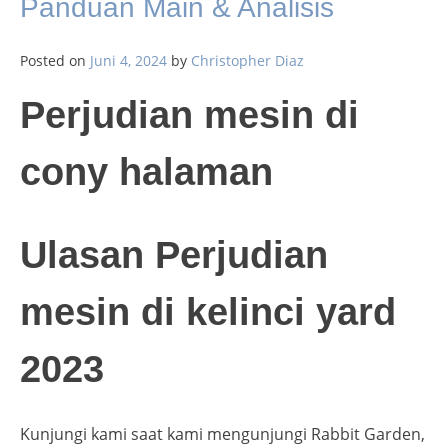
Panduan Main & Analisis
Posted on
Juni 4, 2024
by
Christopher Diaz
Perjudian mesin di
cony halaman
Ulasan Perjudian
mesin di kelinci yard
2023
Kunjungi kami saat kami mengunjungi Rabbit Garden,