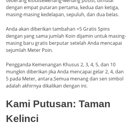
seberang kisidisewenang-wenang posisi, dimulai
dengan empat putaran pertama, kedua dan ketiga,
masing-masing kedelapan, sepuluh, dan dua belas.
Anda akan diberikan tambahan +5 Gratis Spins
dengan yang sama jumlah Koin dijamin untuk masing-
masing baru gratis berputar setelah Anda mencapai
sejumlah Meter Poin.
Pengganda Kemenangan Khusus 2, 3, 4, 5, dan 10
mungkin diberikan jika Anda mencapai gelar 2, 4, dan
5 pada Meter, antara.Semua menang dan sen simbol
adalah akhirnya dikalikan dengan ini.
Kami Putusan: Taman
Kelinci