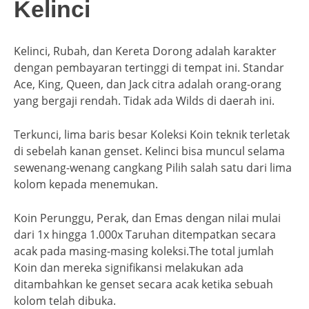
Kelinci
Kelinci, Rubah, dan Kereta Dorong adalah karakter
dengan pembayaran tertinggi di tempat ini. Standar
Ace, King, Queen, dan Jack citra adalah orang-orang
yang bergaji rendah. Tidak ada Wilds di daerah ini.
Terkunci, lima baris besar Koleksi Koin teknik terletak
di sebelah kanan genset. Kelinci bisa muncul selama
sewenang-wenang cangkang Pilih salah satu dari lima
kolom kepada menemukan.
Koin Perunggu, Perak, dan Emas dengan nilai mulai
dari 1x hingga 1.000x Taruhan ditempatkan secara
acak pada masing-masing koleksi.The total jumlah
Koin dan mereka signifikansi melakukan ada
ditambahkan ke genset secara acak ketika sebuah
kolom telah dibuka.