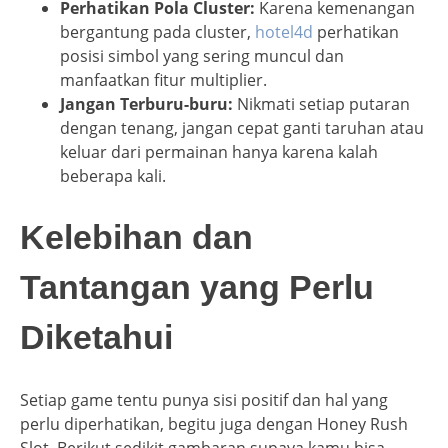
Perhatikan Pola Cluster:
Karena kemenangan
bergantung pada cluster,
hotel4d
perhatikan
posisi simbol yang sering muncul dan
manfaatkan fitur multiplier.
Jangan Terburu-buru:
Nikmati setiap putaran
dengan tenang, jangan cepat ganti taruhan atau
keluar dari permainan hanya karena kalah
beberapa kali.
Kelebihan dan
Tantangan yang Perlu
Diketahui
Setiap game tentu punya sisi positif dan hal yang
perlu diperhatikan, begitu juga dengan Honey Rush