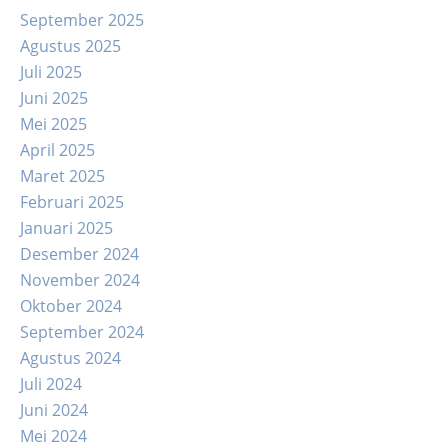
September 2025
Agustus 2025
Juli 2025
Juni 2025
Mei 2025
April 2025
Maret 2025
Februari 2025
Januari 2025
Desember 2024
November 2024
Oktober 2024
September 2024
Agustus 2024
Juli 2024
Juni 2024
Mei 2024