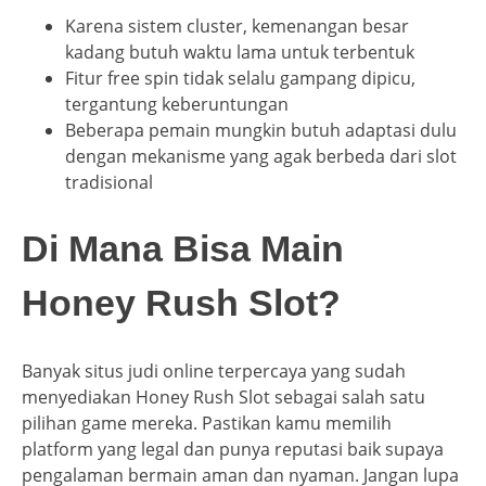
Karena sistem cluster, kemenangan besar
kadang butuh waktu lama untuk terbentuk
Fitur free spin tidak selalu gampang dipicu,
tergantung keberuntungan
Beberapa pemain mungkin butuh adaptasi dulu
dengan mekanisme yang agak berbeda dari slot
tradisional
Di Mana Bisa Main
Honey Rush Slot?
Banyak situs judi online terpercaya yang sudah
menyediakan Honey Rush Slot sebagai salah satu
pilihan game mereka. Pastikan kamu memilih
platform yang legal dan punya reputasi baik supaya
pengalaman bermain aman dan nyaman. Jangan lupa