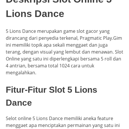
Lions Dance
5 Lions Dance merupakan game slot gacor yang
dirancang dari penyedia terkenal, Pragmatic Play.Gim
ini memiliki topik apa sekali menggaet dan juga
terang, dengan visual yang lembut dan menawan. Slot
Online yang satu ini diperlengkapi bersama 5 roll dan
4 antrian, bersama total 1024 cara untuk
mengalahkan.
Fitur-Fitur Slot 5 Lions
Dance
Selot online 5 Lions Dance memiliki aneka feature
menggaet apa menciptakan permainan yang satu ini