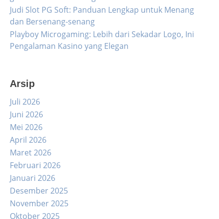
Judi Slot PG Soft: Panduan Lengkap untuk Menang
dan Bersenang-senang
Playboy Microgaming: Lebih dari Sekadar Logo, Ini
Pengalaman Kasino yang Elegan
Arsip
Juli 2026
Juni 2026
Mei 2026
April 2026
Maret 2026
Februari 2026
Januari 2026
Desember 2025
November 2025
Oktober 2025