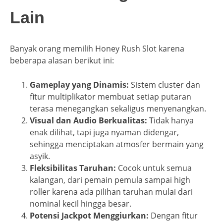
Lain
Banyak orang memilih Honey Rush Slot karena
beberapa alasan berikut ini:
Gameplay yang Dinamis:
Sistem cluster dan
fitur multiplikator membuat setiap putaran
terasa menegangkan sekaligus menyenangkan.
Visual dan Audio Berkualitas:
Tidak hanya
enak dilihat, tapi juga nyaman didengar,
sehingga menciptakan atmosfer bermain yang
asyik.
Fleksibilitas Taruhan:
Cocok untuk semua
kalangan, dari pemain pemula sampai high
roller karena ada pilihan taruhan mulai dari
nominal kecil hingga besar.
Potensi Jackpot Menggiurkan:
Dengan fitur