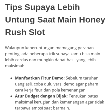
Tips Supaya Lebih
Untung Saat Main Honey
Rush Slot
Walaupun keberuntungan memegang peranan
penting, ada beberapa trik supaya kamu bisa main
lebih cerdas dan mungkin dapat hasil yang lebih
maksimal:
Manfaatkan Fitur Demo:
Sebelum taruhan
uang asli, coba dulu versi demo agar paham
cara kerja fitur dan pola kemenangan.
Atur Budget dengan Bijak:
Tentukan batas
maksimal kerugian dan kemenangan agar tidak
terbawa emosi saat bermain.