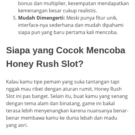
bonus dan multiplier, kesempatan mendapatkan
kemenangan besar cukup realistis.
Mudah Dimengerti:
Meski punya fitur unik,
interface-nya sederhana dan mudah dipahami
siapa pun yang baru pertama kali mencoba.
Siapa yang Cocok Mencoba
Honey Rush Slot?
Kalau kamu tipe pemain yang suka tantangan tapi
nggak mau ribet dengan aturan rumit, Honey Rush
Slot ini pas banget. Selain itu, buat kamu yang senang
dengan tema alam dan binatang, game ini bakal
terasa lebih menyenangkan karena nuansanya benar-
benar membawa kamu ke dunia lebah dan madu
yang asri.