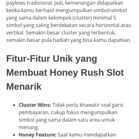
paylines tradisional. Jadi, kemenangan didapatkan
ketika kamu berhasil mengumpulkan simbol-simbol
yang sama dalam kelompok (cluster) minimal 5
simbol yang saling berdekatan secara horizontal atau
vertikal. Semakin besar cluster yang terbentuk,
semakin besar pula hadiah yang bisa kamu dapatkan.
Fitur-Fitur Unik yang
Membuat Honey Rush Slot
Menarik
Cluster Wins:
Tidak perlu khawatir soal garis
pembayaran, cukup fokus mengumpulkan
simbol yang sama dalam satu area untuk
menang.
Honey Feature:
Saat kamu mendapatkan