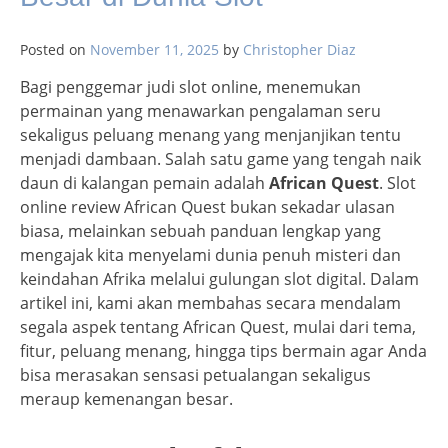
Posted on
November 11, 2025
by
Christopher Diaz
Bagi penggemar judi slot online, menemukan
permainan yang menawarkan pengalaman seru
sekaligus peluang menang yang menjanjikan tentu
menjadi dambaan. Salah satu game yang tengah naik
daun di kalangan pemain adalah
African Quest
. Slot
online review African Quest bukan sekadar ulasan
biasa, melainkan sebuah panduan lengkap yang
mengajak kita menyelami dunia penuh misteri dan
keindahan Afrika melalui gulungan slot digital. Dalam
artikel ini, kami akan membahas secara mendalam
segala aspek tentang African Quest, mulai dari tema,
fitur, peluang menang, hingga tips bermain agar Anda
bisa merasakan sensasi petualangan sekaligus
meraup kemenangan besar.