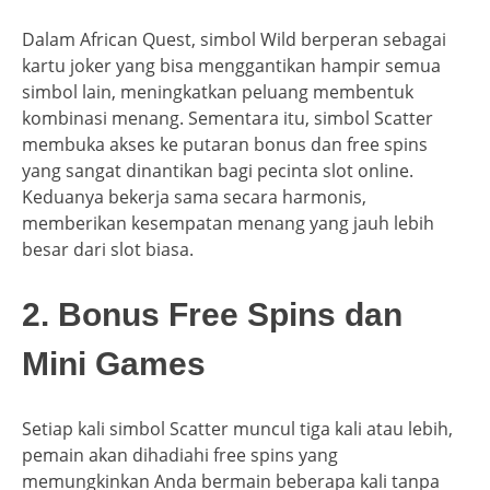
Dalam African Quest, simbol Wild berperan sebagai
kartu joker yang bisa menggantikan hampir semua
simbol lain, meningkatkan peluang membentuk
kombinasi menang. Sementara itu, simbol Scatter
membuka akses ke putaran bonus dan free spins
yang sangat dinantikan bagi pecinta slot online.
Keduanya bekerja sama secara harmonis,
memberikan kesempatan menang yang jauh lebih
besar dari slot biasa.
2. Bonus Free Spins dan
Mini Games
Setiap kali simbol Scatter muncul tiga kali atau lebih,
pemain akan dihadiahi free spins yang
memungkinkan Anda bermain beberapa kali tanpa