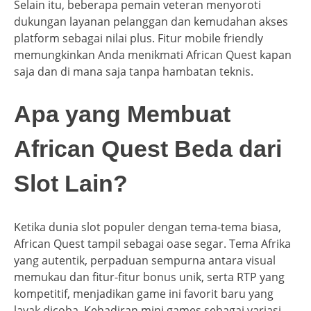
Selain itu, beberapa pemain veteran menyoroti
dukungan layanan pelanggan dan kemudahan akses
platform sebagai nilai plus. Fitur mobile friendly
memungkinkan Anda menikmati African Quest kapan
saja dan di mana saja tanpa hambatan teknis.
Apa yang Membuat
African Quest Beda dari
Slot Lain?
Ketika dunia slot populer dengan tema-tema biasa,
African Quest tampil sebagai oase segar. Tema Afrika
yang autentik, perpaduan sempurna antara visual
memukau dan fitur-fitur bonus unik, serta RTP yang
kompetitif, menjadikan game ini favorit baru yang
layak dicoba. Kehadiran mini games sebagai variasi