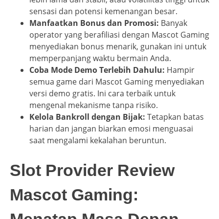
sensasi dan potensi kemenangan besar.
Manfaatkan Bonus dan Promosi:
Banyak
operator yang berafiliasi dengan Mascot Gaming
menyediakan bonus menarik, gunakan ini untuk
memperpanjang waktu bermain Anda.
Coba Mode Demo Terlebih Dahulu:
Hampir
semua game dari Mascot Gaming menyediakan
versi demo gratis. Ini cara terbaik untuk
mengenal mekanisme tanpa risiko.
Kelola Bankroll dengan Bijak:
Tetapkan batas
harian dan jangan biarkan emosi menguasai
saat mengalami kekalahan beruntun.
Slot Provider Review
Mascot Gaming: