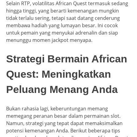
Selain RTP, volatilitas African Quest termasuk sedang
hingga tinggi, yang berarti kemenangan mungkin
tidak terlalu sering, tetapi saat datang cenderung
membawa hadiah yang lumayan besar. Ini cocok
untuk pemain yang menyukai adrenalin dan siap
menunggu momen jackpot menyapa.
Strategi Bermain African
Quest: Meningkatkan
Peluang Menang Anda
Bukan rahasia lagi, keberuntungan memang
memegang peranan besar dalam permainan slot.
Namun, strategi yang tepat dapat memaksimalkan
potensi kemenangan Anda. Berikut beberapa tips