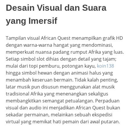
Desain Visual dan Suara
yang Imersif
Tampilan visual African Quest menampilkan grafik HD
dengan warna-warna hangat yang mendominasi,
memperkuat nuansa padang rumput Afrika yang luas.
Setiap simbol slot dihias dengan detail yang tajam;
mulai dari topi pemburu, potongan kayu,
koin138
hingga simbol hewan dengan animasi halus yang
menambah keseruan bermain. Tidak kalah penting,
latar musik pun disusun menggunakan alat musik
tradisional Afrika yang menenangkan sekaligus
membangkitkan semangat petualangan. Perpaduan
visual dan audio ini menjadikan African Quest bukan
sekadar permainan, melainkan sebuah ekspedisi
virtual yang memikat hati pemain dari awal putaran.