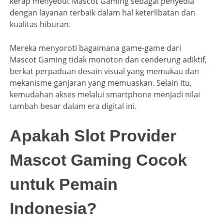
kerap menyebut Mascot Gaming sebagai penyedia
dengan layanan terbaik dalam hal keterlibatan dan
kualitas hiburan.
Mereka menyoroti bagaimana game-game dari
Mascot Gaming tidak monoton dan cenderung adiktif,
berkat perpaduan desain visual yang memukau dan
mekanisme ganjaran yang memuaskan. Selain itu,
kemudahan akses melalui smartphone menjadi nilai
tambah besar dalam era digital ini.
Apakah Slot Provider
Mascot Gaming Cocok
untuk Pemain
Indonesia?