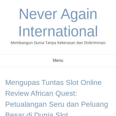
Skip
Never Again
to
content
International
Membangun Dunia Tanpa Kekerasan dan Diskriminasi
Menu
Mengupas Tuntas Slot Online
Review African Quest:
Petualangan Seru dan Peluang
Besar di Dunia Slot