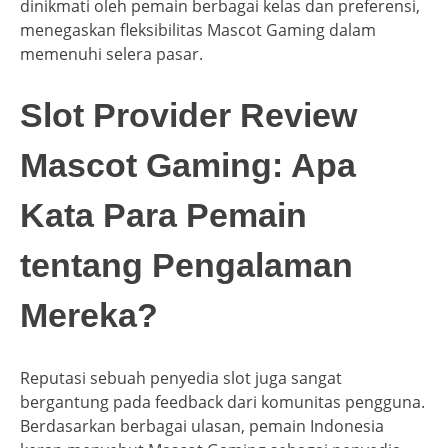
dinikmati oleh pemain berbagai kelas dan preferensi,
menegaskan fleksibilitas Mascot Gaming dalam
memenuhi selera pasar.
Slot Provider Review
Mascot Gaming: Apa
Kata Para Pemain
tentang Pengalaman
Mereka?
Reputasi sebuah penyedia slot juga sangat
bergantung pada feedback dari komunitas pengguna.
Berdasarkan berbagai ulasan, pemain Indonesia