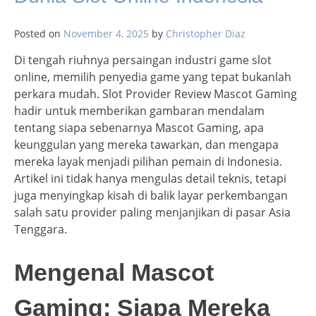
Posted on
November 4, 2025
by
Christopher Diaz
Di tengah riuhnya persaingan industri game slot
online, memilih penyedia game yang tepat bukanlah
perkara mudah. Slot Provider Review Mascot Gaming
hadir untuk memberikan gambaran mendalam
tentang siapa sebenarnya Mascot Gaming, apa
keunggulan yang mereka tawarkan, dan mengapa
mereka layak menjadi pilihan pemain di Indonesia.
Artikel ini tidak hanya mengulas detail teknis, tetapi
juga menyingkap kisah di balik layar perkembangan
salah satu provider paling menjanjikan di pasar Asia
Tenggara.
Mengenal Mascot
Gaming: Siapa Mereka