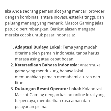
Jika Anda seorang pemain slot yang mencari provider
dengan kombinasi antara inovasi, estetika tinggi, dan
peluang menang yang menarik, Mascot Gaming jelas
patut dipertimbangkan. Berikut alasan mengapa
mereka cocok untuk pasar Indonesia:
Adaptasi Budaya Lokal:
Tema yang mudah
diterima oleh pemain Indonesia, tanpa harus
merasa asing atau cepat bosan.
Ketersediaan Bahasa Indonesia:
Antarmuka
game yang mendukung bahasa lokal
memudahkan pemain memahami aturan dan
fitur.
Dukungan Resmi Operator Lokal:
Kolaborasi
Mascot Gaming dengan kasino online lokal yang
terpercaya, memberikan rasa aman dan
pelayanan prima.