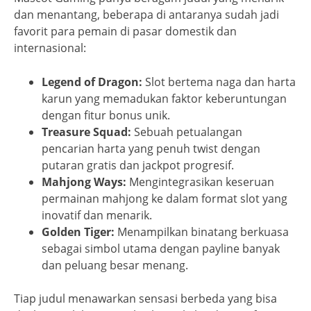
dan menantang, beberapa di antaranya sudah jadi
favorit para pemain di pasar domestik dan
internasional:
Legend of Dragon:
Slot bertema naga dan harta
karun yang memadukan faktor keberuntungan
dengan fitur bonus unik.
Treasure Squad:
Sebuah petualangan
pencarian harta yang penuh twist dengan
putaran gratis dan jackpot progresif.
Mahjong Ways:
Mengintegrasikan keseruan
permainan mahjong ke dalam format slot yang
inovatif dan menarik.
Golden Tiger:
Menampilkan binatang berkuasa
sebagai simbol utama dengan payline banyak
dan peluang besar menang.
Tiap judul menawarkan sensasi berbeda yang bisa