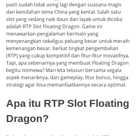
pasti sudah tidak asing lagi dengan suasana magis
dan keindahan tema China yang kental. Salah satu
slot yang sedang naik daun dan layak untuk dicoba
adalah RTP Slot Floating Dragon. Game ini
menawarkan pengalaman bermain yang
menyenangkan sekaligus peluang besar untuk meraih
kemenangan besar, berkat tingkat pengembalian
(RTP) yang cukup kompetitif dan fitur-fitur inovatifnya.
Tapi, apa sebenarnya yang membuat Floating Dragon
begitu istimewa? Mari kita telusuri bersama segala
aspek menariknya, dari gameplay, fitur bonus, hingga
strategi agar bisa memanfaatkannya secara optimal.
Apa itu RTP Slot Floating
Dragon?