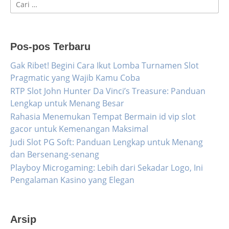
Cari
untuk:
Pos-pos Terbaru
Gak Ribet! Begini Cara Ikut Lomba Turnamen Slot
Pragmatic yang Wajib Kamu Coba
RTP Slot John Hunter Da Vinci’s Treasure: Panduan
Lengkap untuk Menang Besar
Rahasia Menemukan Tempat Bermain id vip slot
gacor untuk Kemenangan Maksimal
Judi Slot PG Soft: Panduan Lengkap untuk Menang
dan Bersenang-senang
Playboy Microgaming: Lebih dari Sekadar Logo, Ini
Pengalaman Kasino yang Elegan
Arsip