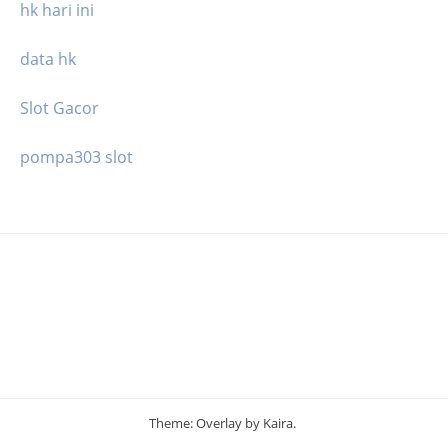
hk hari ini
data hk
Slot Gacor
pompa303 slot
Theme: Overlay by
Kaira
.