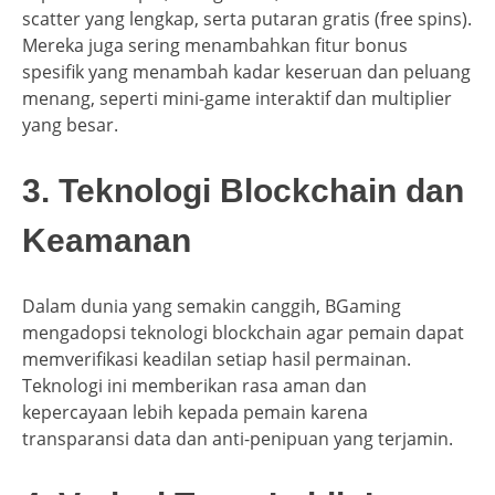
scatter yang lengkap, serta putaran gratis (free spins).
Mereka juga sering menambahkan fitur bonus
spesifik yang menambah kadar keseruan dan peluang
menang, seperti mini-game interaktif dan multiplier
yang besar.
3. Teknologi Blockchain dan
Keamanan
Dalam dunia yang semakin canggih, BGaming
mengadopsi teknologi blockchain agar pemain dapat
memverifikasi keadilan setiap hasil permainan.
Teknologi ini memberikan rasa aman dan
kepercayaan lebih kepada pemain karena
transparansi data dan anti-penipuan yang terjamin.