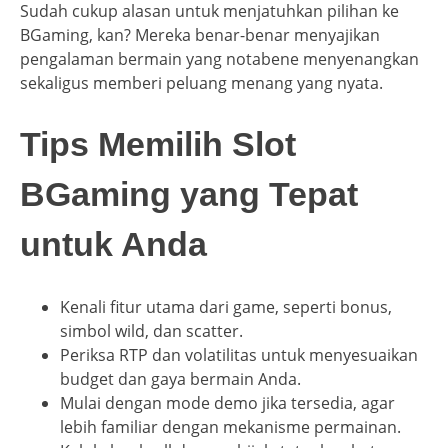
Sudah cukup alasan untuk menjatuhkan pilihan ke
BGaming, kan? Mereka benar-benar menyajikan
pengalaman bermain yang notabene menyenangkan
sekaligus memberi peluang menang yang nyata.
Tips Memilih Slot
BGaming yang Tepat
untuk Anda
Kenali fitur utama dari game, seperti bonus,
simbol wild, dan scatter.
Periksa RTP dan volatilitas untuk menyesuaikan
budget dan gaya bermain Anda.
Mulai dengan mode demo jika tersedia, agar
lebih familiar dengan mekanisme permainan.