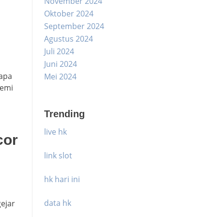
November 2024
Oktober 2024
September 2024
Agustus 2024
Juli 2024
Juni 2024
apa
Mei 2024
Demi
Trending
live hk
cor
link slot
hk hari ini
data hk
ejar