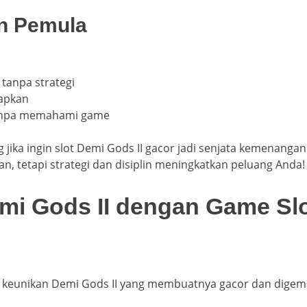
n Pemula
tanpa strategi
tapkan
anpa memahami game
jika ingin slot Demi Gods II gacor jadi senjata kemenangan
n, tetapi strategi dan disiplin meningkatkan peluang Anda!
mi Gods II dengan Game Sl
a keunikan Demi Gods II yang membuatnya gacor dan digem