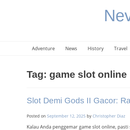
Skip
Nev
to
content
Adventure
News
History
Travel
Tag:
game slot online
Slot Demi Gods II Gacor: R
Posted on
September 12, 2025
by
Christopher Diaz
Kalau Anda penggemar game slot online, pasti 