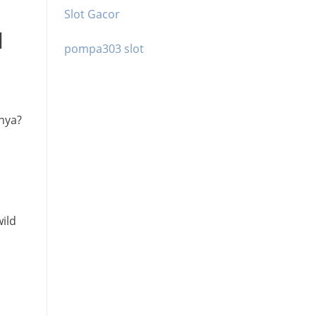
Slot Gacor
I
pompa303 slot
anya?
ild