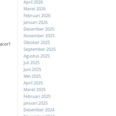
April 2026
Maret 2026
Februari 2026
Januari 2026
Desember 2025
November 2025
Oktober 2025
acor?
September 2025
Agustus 2025
Juli 2025
Juni 2025
Mei 2025
April 2025
Maret 2025
Februari 2025
Januari 2025
Desember 2024