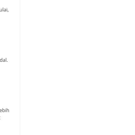
lai,
dal.
i
ebih
t