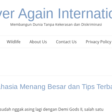
er Again Internati
Membangun Dunia Tanpa Kekerasan dan Diskriminasi
Wildlife
About Us
Contact Us
Privacy Policy
ahasia Menang Besar dan Tips Terb
sudah nggak asing lagi dengan Demi Gods II, salah satu