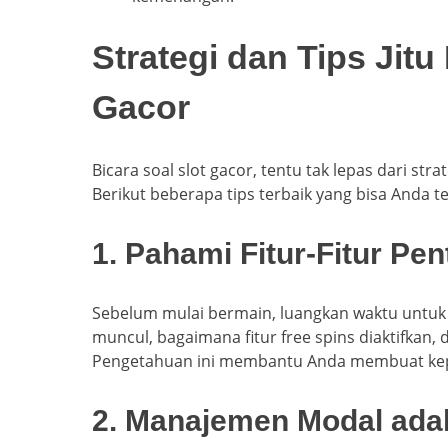
Strategi dan Tips Jitu
Gacor
Bicara soal slot gacor, tentu tak lepas dari s
Berikut beberapa tips terbaik yang bisa Anda t
1. Pahami Fitur-Fitur Pe
Sebelum mulai bermain, luangkan waktu untuk 
muncul, bagaimana fitur free spins diaktifkan
Pengetahuan ini membantu Anda membuat kep
2. Manajemen Modal ada