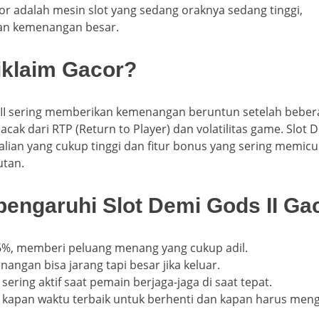
or adalah mesin slot yang sedang oraknya sedang tinggi,
an kemenangan besar.
iklaim Gacor?
I sering memberikan kemenangan beruntun setelah beber
 acak dari RTP (Return to Player) dan volatilitas game. Slot 
alian yang cukup tinggi dan fitur bonus yang sering memicu
utan.
engaruhi Slot Demi Gods II Ga
 96%, memberi peluang menang yang cukup adil.
enangan bisa jarang tapi besar jika keluar.
 sering aktif saat pemain berjaga-jaga di saat tepat.
kapan waktu terbaik untuk berhenti dan kapan harus meng