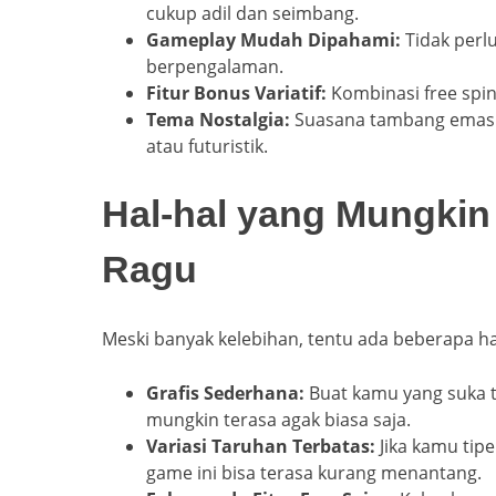
cukup adil dan seimbang.
Gameplay Mudah Dipahami:
Tidak perl
berpengalaman.
Fitur Bonus Variatif:
Kombinasi free spi
Tema Nostalgia:
Suasana tambang emas k
atau futuristik.
Hal-hal yang Mungki
Ragu
Meski banyak kelebihan, tentu ada beberapa h
Grafis Sederhana:
Buat kamu yang suka t
mungkin terasa agak biasa saja.
Variasi Taruhan Terbatas:
Jika kamu tipe
game ini bisa terasa kurang menantang.