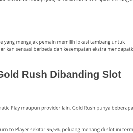
game yang mengajak pemain memilih lokasi tambang untuk
berikan sensasi berbeda dan kesempatan ekstra mendapat
old Rush Dibanding Slot
matic Play maupun provider lain, Gold Rush punya beberapa 
rn to Player sekitar 96,5%, peluang menang di slot ini ter