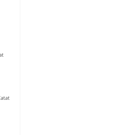
at
Catat