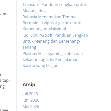
Treasure: Panduan Lengkap untuk
Menang Besar
Game
Rahasia Menemukan Tempat
a
Bermain id vip slot gacor untuk
Kemenangan Maksimal
Judi Slot PG Soft: Panduan Lengkap
untuk Menang dan Bersenang-
senang
Playboy Microgaming: Lebih dari
Sekadar Logo, Ini Pengalaman
Kasino yang Elegan
n
 tapi
Arsip
ang
Juli 2026
Juni 2026
Mei 2026
ranye