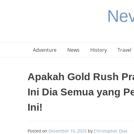
Skip
Nev
to
content
Adventure
News
History
Travel
Apakah Gold Rush Pr
Ini Dia Semua yang P
Ini!
Posted on
Desember 16, 2025
by
Christopher Diaz