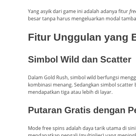
Yang asyik dari game ini adalah adanya fitur
fre
besar tanpa harus mengeluarkan modal tambah
Fitur Unggulan yang B
Simbol Wild dan Scatter
Dalam Gold Rush, simbol wild berfungsi mengga
kombinasi menang. Sedangkan simbol scatter b
mendapatkan tiga atau lebih di layar.
Putaran Gratis dengan 
Mode free spins adalah daya tarik utama di sini
mendapatkan pengali (multiplier) yang meningk