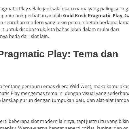
ragmatic Play selalu jadi salah satu nama yang paling sering
kup menarik perhatian adalah
Gold Rush Pragmatic Play
. 
n sentuhan modern yang bikin pemain betah berlama-lam
it untuk dicoba? Yuk, kita bahas lebih dalam mulai dari
ya beda dari slot lain.
Pragmatic Play: Tema dan
ta tentang pemburu emas di era Wild West, maka kamu aka
atic Play mengemas tema ini dengan visual yang sederhana
n lanskap gurun dengan tumpukan batu dan alat-alat tamb
rti beberapa slot modern lainnya, tapi justru itu yang bikin
ameplay. Warna-warna hangat seperti coklat, kuning, dan o