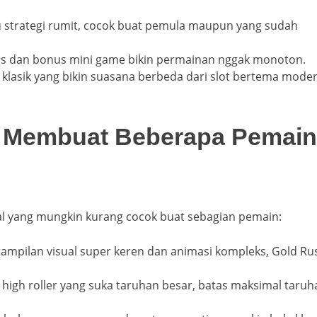
u strategi rumit, cocok buat pemula maupun yang sudah
ns dan bonus mini game bikin permainan nggak monoton.
lasik yang bikin suasana berbeda dari slot bertema mode
n Membuat Beberapa Pemain
al yang mungkin kurang cocok buat sebagian pemain:
ampilan visual super keren dan animasi kompleks, Gold Ru
 high roller yang suka taruhan besar, batas maksimal taruh