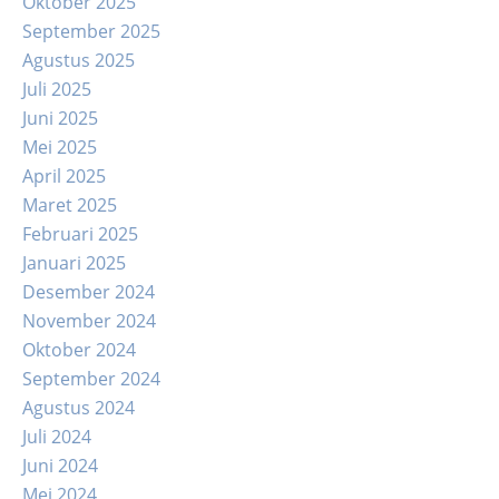
Oktober 2025
September 2025
Agustus 2025
Juli 2025
Juni 2025
Mei 2025
April 2025
Maret 2025
Februari 2025
Januari 2025
Desember 2024
November 2024
Oktober 2024
September 2024
Agustus 2024
Juli 2024
Juni 2024
Mei 2024