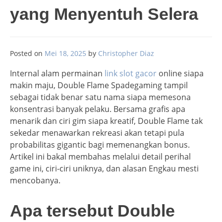
yang Menyentuh Selera
Posted on
Mei 18, 2025
by
Christopher Diaz
Internal alam permainan
link slot gacor
online siapa
makin maju, Double Flame Spadegaming tampil
sebagai tidak benar satu nama siapa memesona
konsentrasi banyak pelaku. Bersama grafis apa
menarik dan ciri gim siapa kreatif, Double Flame tak
sekedar menawarkan rekreasi akan tetapi pula
probabilitas gigantic bagi memenangkan bonus.
Artikel ini bakal membahas melalui detail perihal
game ini, ciri-ciri uniknya, dan alasan Engkau mesti
mencobanya.
Apa tersebut Double