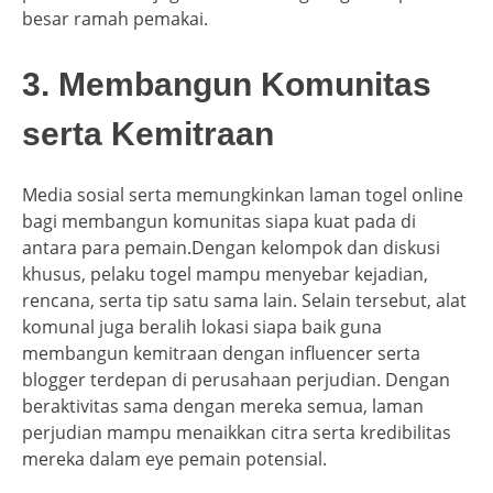
besar ramah pemakai.
3. Membangun Komunitas
serta Kemitraan
Media sosial serta memungkinkan laman togel online
bagi membangun komunitas siapa kuat pada di
antara para pemain.Dengan kelompok dan diskusi
khusus, pelaku togel mampu menyebar kejadian,
rencana, serta tip satu sama lain. Selain tersebut, alat
komunal juga beralih lokasi siapa baik guna
membangun kemitraan dengan influencer serta
blogger terdepan di perusahaan perjudian. Dengan
beraktivitas sama dengan mereka semua, laman
perjudian mampu menaikkan citra serta kredibilitas
mereka dalam eye pemain potensial.