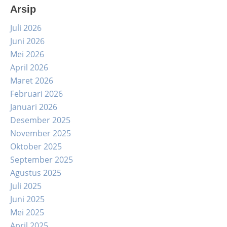
Arsip
Juli 2026
Juni 2026
Mei 2026
April 2026
Maret 2026
Februari 2026
Januari 2026
Desember 2025
November 2025
Oktober 2025
September 2025
Agustus 2025
Juli 2025
Juni 2025
Mei 2025
April 2025