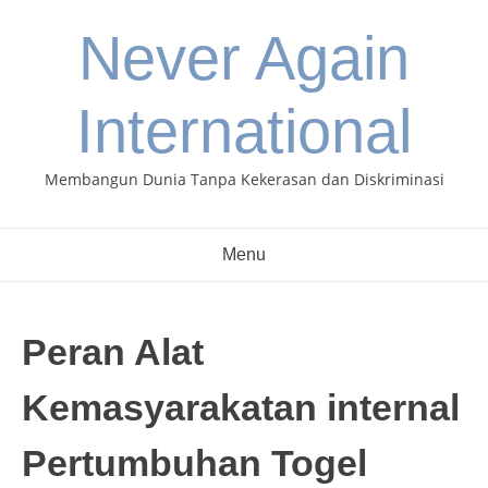
Skip
Never Again
to
content
International
Membangun Dunia Tanpa Kekerasan dan Diskriminasi
Menu
Peran Alat
Kemasyarakatan internal
Pertumbuhan Togel