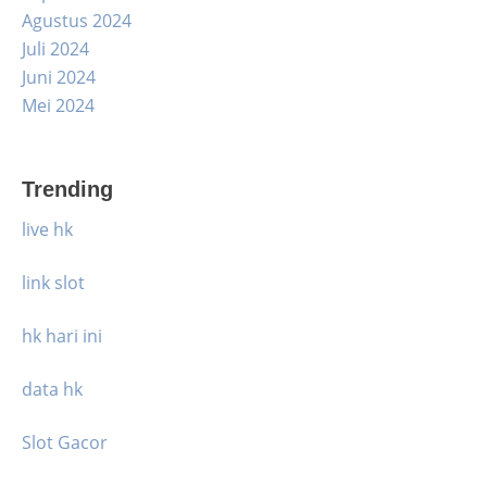
Agustus 2024
Juli 2024
Juni 2024
Mei 2024
Trending
live hk
link slot
hk hari ini
data hk
Slot Gacor