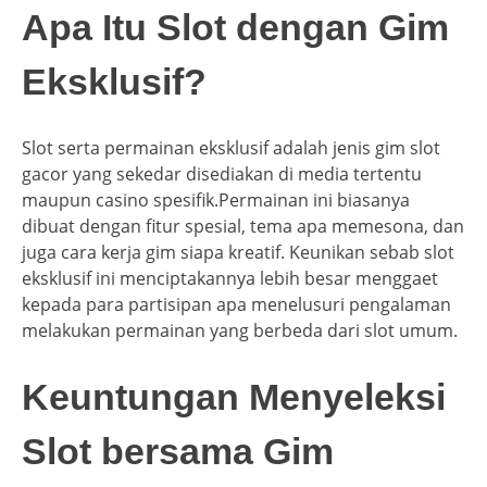
Apa Itu Slot dengan Gim
Eksklusif?
Slot serta permainan eksklusif adalah jenis gim slot
gacor yang sekedar disediakan di media tertentu
maupun casino spesifik.Permainan ini biasanya
dibuat dengan fitur spesial, tema apa memesona, dan
juga cara kerja gim siapa kreatif. Keunikan sebab slot
eksklusif ini menciptakannya lebih besar menggaet
kepada para partisipan apa menelusuri pengalaman
melakukan permainan yang berbeda dari slot umum.
Keuntungan Menyeleksi
Slot bersama Gim