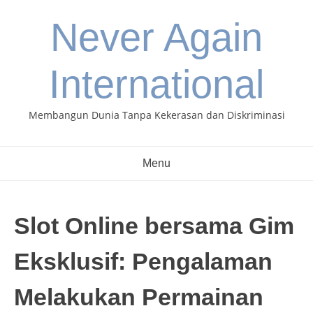
Skip
Never Again
to
content
International
Membangun Dunia Tanpa Kekerasan dan Diskriminasi
Menu
Slot Online bersama Gim
Eksklusif: Pengalaman
Melakukan Permainan