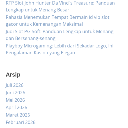
RTP Slot John Hunter Da Vinci’s Treasure: Panduan
Lengkap untuk Menang Besar
Rahasia Menemukan Tempat Bermain id vip slot
gacor untuk Kemenangan Maksimal
Judi Slot PG Soft: Panduan Lengkap untuk Menang
dan Bersenang-senang
Playboy Microgaming: Lebih dari Sekadar Logo, Ini
Pengalaman Kasino yang Elegan
Arsip
Juli 2026
Juni 2026
Mei 2026
April 2026
Maret 2026
Februari 2026