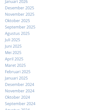
Januari 2026
Desember 2025
November 2025
Oktober 2025
September 2025
Agustus 2025
Juli 2025
Juni 2025
Mei 2025
April 2025
Maret 2025
Februari 2025
Januari 2025
Desember 2024
November 2024
Oktober 2024
September 2024