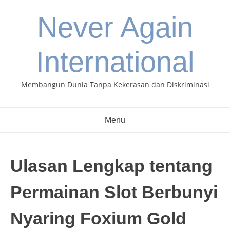
Skip
Never Again
to
content
International
Membangun Dunia Tanpa Kekerasan dan Diskriminasi
Menu
Ulasan Lengkap tentang
Permainan Slot Berbunyi
Nyaring Foxium Gold