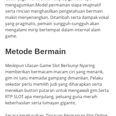
mengagumkan.Model permainan siapa imajinatif
serta rincian menghasilkan pengetahuan bermain
makin menyenangkan. Ditambah serta dampak vokal
yang pragmatis, pemain sungguh-sungguh akan
mengalami mirip bertempat dalam internal alam
game.
Metode Bermain
Meskipun Ulasan Game Slot Berbunyi Nyaring
memberikan bermacam-macam ciri yang menarik,
gim ini satu memadai gampang dimainkan. Pelaku
sekedar perlu memilih judi yang diharapkan serta
menekan button putaran untuk mengawali gim.Serta
RTP SLOT apa menjulang, peluang guna meraih
keberhasilan serta lumayan gigantic.
Secara keseluruhan, Tinjauan Permainan Slot Online