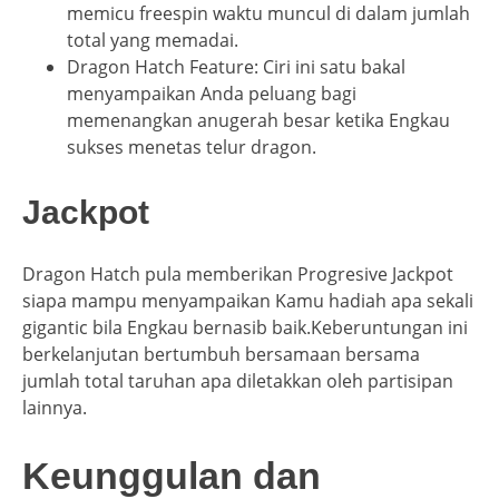
memicu freespin waktu muncul di dalam jumlah
total yang memadai.
Dragon Hatch Feature: Ciri ini satu bakal
menyampaikan Anda peluang bagi
memenangkan anugerah besar ketika Engkau
sukses menetas telur dragon.
Jackpot
Dragon Hatch pula memberikan Progresive Jackpot
siapa mampu menyampaikan Kamu hadiah apa sekali
gigantic bila Engkau bernasib baik.Keberuntungan ini
berkelanjutan bertumbuh bersamaan bersama
jumlah total taruhan apa diletakkan oleh partisipan
lainnya.
Keunggulan dan