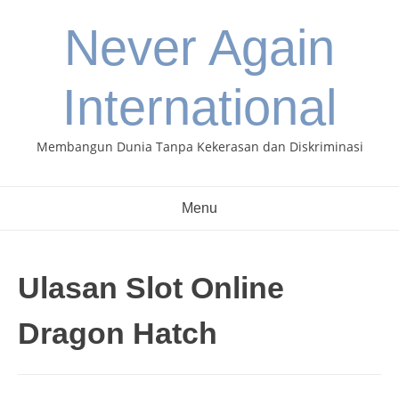
Skip
Never Again
to
content
International
Membangun Dunia Tanpa Kekerasan dan Diskriminasi
Menu
Ulasan Slot Online
Dragon Hatch