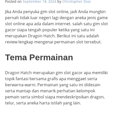
Posted on
September 18, 2024
by
Christopher Diaz
Jika Anda penyuka gim slot online, jadi Anda mungkin
pernah tidak luar negeri lagi dengan aneka jenis game
slot online apa ada dalam internet. salah satu gim slot
gacor siapa tengah populer ketika yang satu ini
merupakan Dragon Hatch. Berikut ini satu adalah
review lengkap mengenai permainan slot tersebut.
Tema Permainan
Dragon Hatch merupakan gim slot gacor apa memiliki
topik fantasi bersama grafis apa menggaet serta
berwarna-warni. Permainan yang satu ini didesain
serta mantap dan menarik perhatian kelompok
pemain serta simbol siapa mendeskripsikan dragon,
telur, serta aneka harta istilah yang lain.