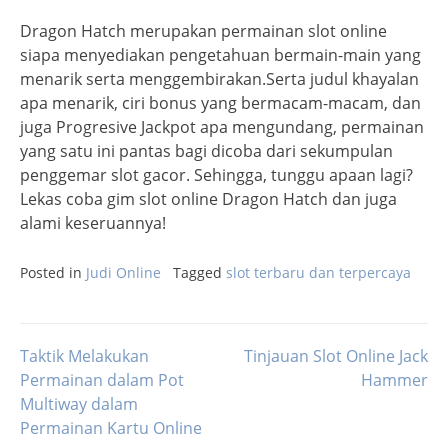
Dragon Hatch merupakan permainan slot online
siapa menyediakan pengetahuan bermain-main yang
menarik serta menggembirakan.Serta judul khayalan
apa menarik, ciri bonus yang bermacam-macam, dan
juga Progresive Jackpot apa mengundang, permainan
yang satu ini pantas bagi dicoba dari sekumpulan
penggemar slot gacor. Sehingga, tunggu apaan lagi?
Lekas coba gim slot online Dragon Hatch dan juga
alami keseruannya!
Posted in
Judi Online
Tagged
slot terbaru dan terpercaya
Taktik Melakukan
Tinjauan Slot Online Jack
Navigasi
Permainan dalam Pot
Hammer
Multiway dalam
pos
Permainan Kartu Online