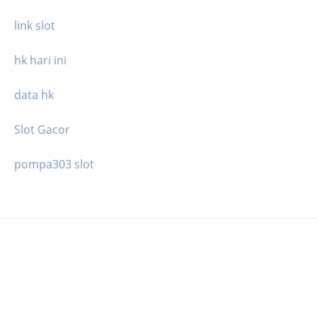
link slot
hk hari ini
data hk
Slot Gacor
pompa303 slot