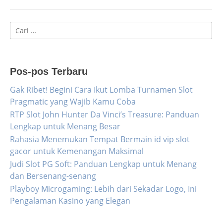
Cari
untuk:
Pos-pos Terbaru
Gak Ribet! Begini Cara Ikut Lomba Turnamen Slot
Pragmatic yang Wajib Kamu Coba
RTP Slot John Hunter Da Vinci’s Treasure: Panduan
Lengkap untuk Menang Besar
Rahasia Menemukan Tempat Bermain id vip slot
gacor untuk Kemenangan Maksimal
Judi Slot PG Soft: Panduan Lengkap untuk Menang
dan Bersenang-senang
Playboy Microgaming: Lebih dari Sekadar Logo, Ini
Pengalaman Kasino yang Elegan