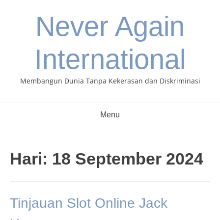
Skip
Never Again
to
content
International
Membangun Dunia Tanpa Kekerasan dan Diskriminasi
Menu
Hari:
18 September 2024
Tinjauan Slot Online Jack