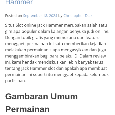
Hammer
Posted on
September 18, 2024
by
Christopher Diaz
Situs Slot online Jack Hammer merupakan salah satu
gim apa populer dalam kalangan penyuka judi on line.
Dengan topik grafis yang memesona dan feature
menggaet, permainan ini satu memberikan kejadian
melakukan permainan siapa mengasyikkan dan juga
menggembirakan bagi para pelaku. Di Dalam review
ini, kami hendak mendiskusikan lebih banyak terus
tentang Jack Hammer slot dan apakah apa membuat
permainan ini seperti itu menggaet kepada kelompok
partisipan.
Gambaran Umum
Permainan