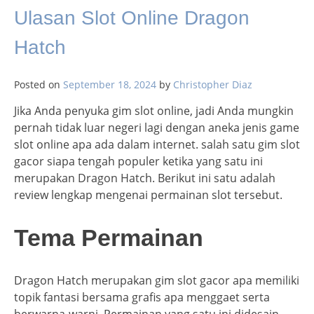
Ulasan Slot Online Dragon
Hatch
Posted on
September 18, 2024
by
Christopher Diaz
Jika Anda penyuka gim slot online, jadi Anda mungkin
pernah tidak luar negeri lagi dengan aneka jenis game
slot online apa ada dalam internet. salah satu gim slot
gacor siapa tengah populer ketika yang satu ini
merupakan Dragon Hatch. Berikut ini satu adalah
review lengkap mengenai permainan slot tersebut.
Tema Permainan
Dragon Hatch merupakan gim slot gacor apa memiliki
topik fantasi bersama grafis apa menggaet serta
berwarna-warni. Permainan yang satu ini didesain