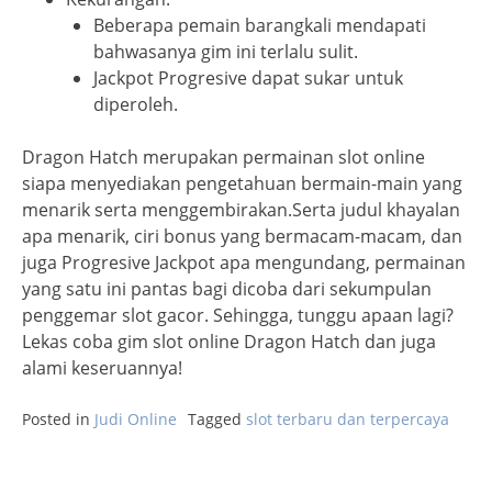
Beberapa pemain barangkali mendapati
bahwasanya gim ini terlalu sulit.
Jackpot Progresive dapat sukar untuk
diperoleh.
Dragon Hatch merupakan permainan slot online
siapa menyediakan pengetahuan bermain-main yang
menarik serta menggembirakan.Serta judul khayalan
apa menarik, ciri bonus yang bermacam-macam, dan
juga Progresive Jackpot apa mengundang, permainan
yang satu ini pantas bagi dicoba dari sekumpulan
penggemar slot gacor. Sehingga, tunggu apaan lagi?
Lekas coba gim slot online Dragon Hatch dan juga
alami keseruannya!
Posted in
Judi Online
Tagged
slot terbaru dan terpercaya