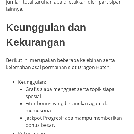
jumlah total taruhan apa diletakkan oleh partisipan
lainnya.
Keunggulan dan
Kekurangan
Berikut ini merupakan beberapa kelebihan serta
kelemahan asal permainan slot Dragon Hatch:
Keunggulan:
Grafis siapa menggaet serta topik siapa
spesial.
Fitur bonus yang beraneka ragam dan
memesona.
Jackpot Progresif apa mampu memberikan
bonus besar.
Kekurangan: