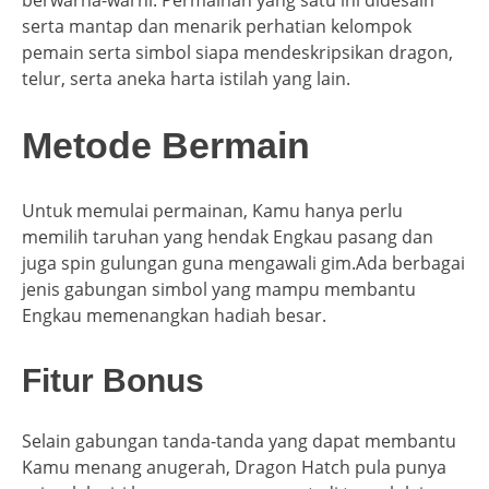
serta mantap dan menarik perhatian kelompok
pemain serta simbol siapa mendeskripsikan dragon,
telur, serta aneka harta istilah yang lain.
Metode Bermain
Untuk memulai permainan, Kamu hanya perlu
memilih taruhan yang hendak Engkau pasang dan
juga spin gulungan guna mengawali gim.Ada berbagai
jenis gabungan simbol yang mampu membantu
Engkau memenangkan hadiah besar.
Fitur Bonus
Selain gabungan tanda-tanda yang dapat membantu
Kamu menang anugerah, Dragon Hatch pula punya