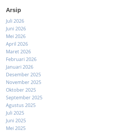
Arsip
Juli 2026
Juni 2026
Mei 2026
April 2026
Maret 2026
Februari 2026
Januari 2026
Desember 2025
November 2025
Oktober 2025
September 2025
Agustus 2025
Juli 2025
Juni 2025
Mei 2025