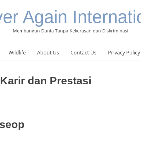
er Again Internati
Membangun Dunia Tanpa Kekerasan dan Diskriminasi
Wildlife
About Us
Contact Us
Privacy Policy
Karir dan Prestasi
-seop