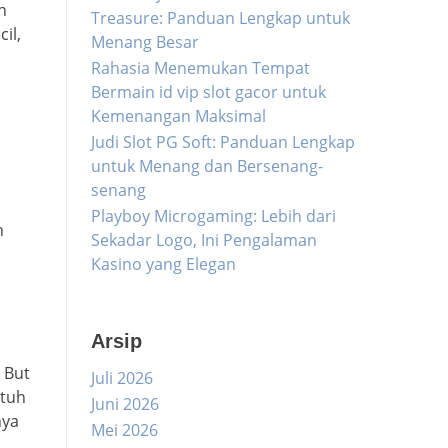
n
Treasure: Panduan Lengkap untuk
il,
Menang Besar
Rahasia Menemukan Tempat
Bermain id vip slot gacor untuk
Kemenangan Maksimal
Judi Slot PG Soft: Panduan Lengkap
untuk Menang dan Bersenang-
senang
Playboy Microgaming: Lebih dari
h
Sekadar Logo, Ini Pengalaman
Kasino yang Elegan
Arsip
 But
Juli 2026
atuh
Juni 2026
nya
Mei 2026