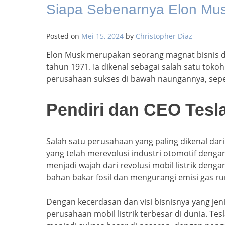
Siapa Sebenarnya Elon Mu
Posted on
Mei 15, 2024
by
Christopher Diaz
Elon Musk merupakan seorang magnat bisnis dan 
tahun 1971. Ia dikenal sebagai salah satu toko
perusahaan sukses di bawah naungannya, seper
Pendiri dan CEO Tesla
Salah satu perusahaan yang paling dikenal dari 
yang telah merevolusi industri otomotif dengan
menjadi wajah dari revolusi mobil listrik den
bahan bakar fosil dan mengurangi emisi gas r
Dengan kecerdasan dan visi bisnisnya yang jen
perusahaan mobil listrik terbesar di dunia. Te