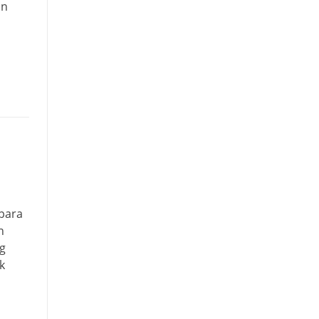
in
 para
n
ng
k