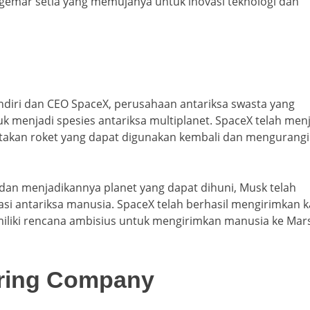
gemar setia yang memujanya untuk inovasi teknologi dan
pendiri dan CEO SpaceX, perusahaan antariksa swasta yang
 menjadi spesies antariksa multiplanet. SpaceX telah men
ptakan roket yang dapat digunakan kembali dan mengurangi
an menjadikannya planet yang dapat dihuni, Musk telah
asi antariksa manusia. SpaceX telah berhasil mengirimkan 
miliki rencana ambisius untuk mengirimkan manusia ke Mar
oring Company