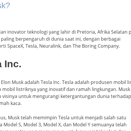
sk?
inovator teknologi yang lahir di Pretoria, Afrika Selatan 
h paling berpengaruh di dunia saat ini, dengan berbagai
ti SpaceX, Tesla, Neuralink, dan The Boring Company.
 Inc.
Elon Musk adalah Tesla Inc. Tesla adalah produsen mobil lis
 mobil listriknya yang inovatif dan ramah lingkungan. Musk
gan visinya untuk mengurangi ketergantungan dunia terhada
umah kaca.
ius, Musk telah memimpin Tesla untuk menjadi salah satu
sla Model S, Model 3, Model X, dan Model Y semuanya telah