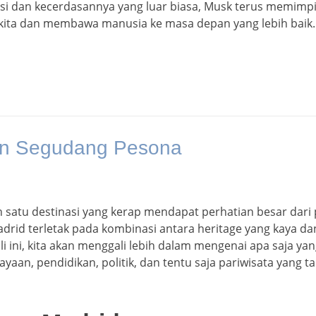
visi dan kecerdasannya yang luar biasa, Musk terus memimp
 kita dan membawa manusia ke masa depan yang lebih baik.
an Segudang Pesona
h satu destinasi yang kerap mendapat perhatian besar dari
adrid terletak pada kombinasi antara heritage yang kaya da
 ini, kita akan menggali lebih dalam mengenai apa saja ya
n, pendidikan, politik, dan tentu saja pariwisata yang ta