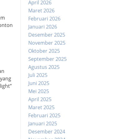
April 2026
Maret 2026
am
Februari 2026
nonton
Januari 2026
.
Desember 2025
November 2025
Oktober 2025
September 2025
Agustus 2025
an
Juli 2025
 yang
Juni 2025
ight”
Mei 2025
April 2025
Maret 2025
Februari 2025
Januari 2025
Desember 2024