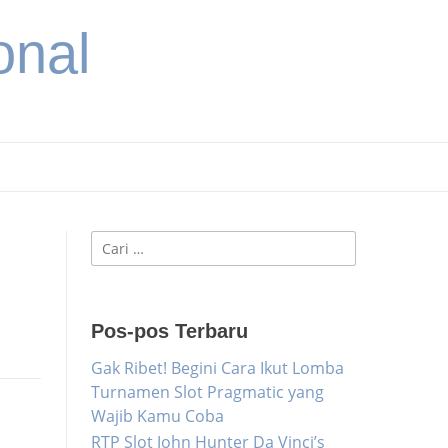
onal
Cari
untuk:
Pos-pos Terbaru
Gak Ribet! Begini Cara Ikut Lomba
Turnamen Slot Pragmatic yang
Wajib Kamu Coba
RTP Slot John Hunter Da Vinci’s