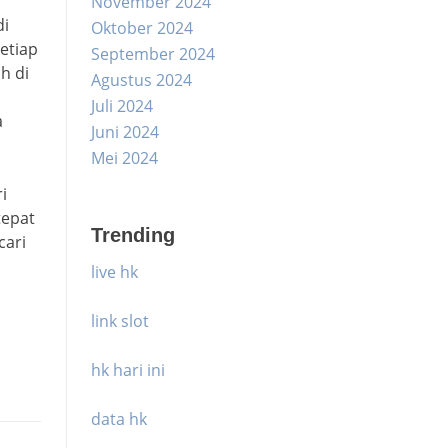
November 2024
di
Oktober 2024
etiap
September 2024
h di
Agustus 2024
Juli 2024
a
Juni 2024
Mei 2024
i
tepat
Trending
cari
live hk
link slot
hk hari ini
data hk