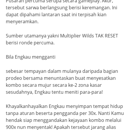
Pusaran percuma serupa secara gameplay. Akur,
tersebut sarwa berlangsung berisi keremangan. Ini
dapat dipahami lantaran saat ini terpisah kian
menyeramkan.
Sumber utamanya yakni Multiplier Wilds TAK RESET
berisi ronde percuma.
Bila Engkau mengganti
sebesar tempayan dalam mulanya daripada bagian
prodeo bersama menuntaskan buat menyesatkan
kombo secara mujur secara ke-2 zona kasar
sesudahnya, Engkau tentu meniti para-para!
Khayalkanhayalkan Engkau menyimpan tempat hidup
tanpa aturan beserta pengganda per 30x. Nanti Kamu
hendak siap menggandakan kejayaan kombo melalui
900x nun menyentak! Apakah tersebut jarang alias