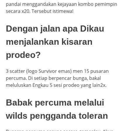
pandai menggandakan kejayaan kombo pemimpin
secara x20. Tersebut istimewa!
Dengan jalan apa Dikau
menjalankan kisaran
prodeo?
3 scatter (logo Survivor emas) men 15 pusaran
percuma. Di setiap berpencar bunga, bakal
meluluskan Engkau 5 sesi prodeo yang lain2x.
Babak percuma melalui
wilds pengganda toleran