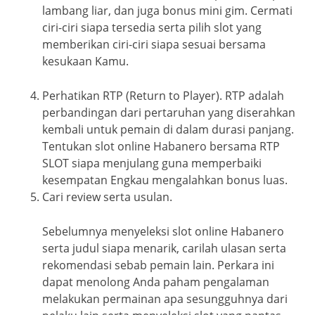
lambang liar, dan juga bonus mini gim. Cermati
ciri-ciri siapa tersedia serta pilih slot yang
memberikan ciri-ciri siapa sesuai bersama
kesukaan Kamu.
Perhatikan RTP (Return to Player). RTP adalah
perbandingan dari pertaruhan yang diserahkan
kembali untuk pemain di dalam durasi panjang.
Tentukan slot online Habanero bersama RTP
SLOT siapa menjulang guna memperbaiki
kesempatan Engkau mengalahkan bonus luas.
Cari review serta usulan.
Sebelumnya menyeleksi slot online Habanero
serta judul siapa menarik, carilah ulasan serta
rekomendasi sebab pemain lain. Perkara ini
dapat menolong Anda paham pengalaman
melakukan permainan apa sesungguhnya dari