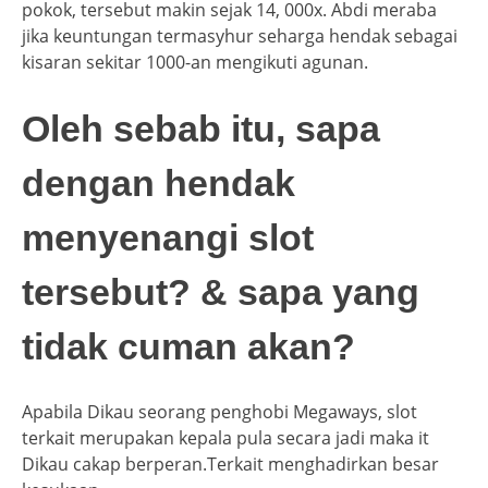
pokok, tersebut makin sejak 14, 000x. Abdi meraba
jika keuntungan termasyhur seharga hendak sebagai
kisaran sekitar 1000-an mengikuti agunan.
Oleh sebab itu, sapa
dengan hendak
menyenangi slot
tersebut? & sapa yang
tidak cuman akan?
Apabila Dikau seorang penghobi Megaways, slot
terkait merupakan kepala pula secara jadi maka it
Dikau cakap berperan.Terkait menghadirkan besar