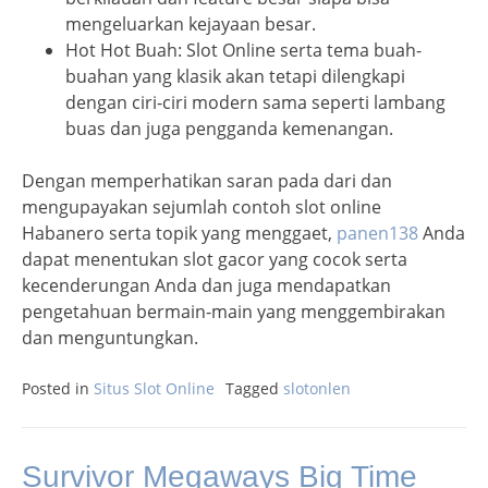
mengeluarkan kejayaan besar.
Hot Hot Buah: Slot Online serta tema buah-
buahan yang klasik akan tetapi dilengkapi
dengan ciri-ciri modern sama seperti lambang
buas dan juga pengganda kemenangan.
Dengan memperhatikan saran pada dari dan
mengupayakan sejumlah contoh slot online
Habanero serta topik yang menggaet,
panen138
Anda
dapat menentukan slot gacor yang cocok serta
kecenderungan Anda dan juga mendapatkan
pengetahuan bermain-main yang menggembirakan
dan menguntungkan.
Posted in
Situs Slot Online
Tagged
slotonlen
Survivor Megaways Big Time