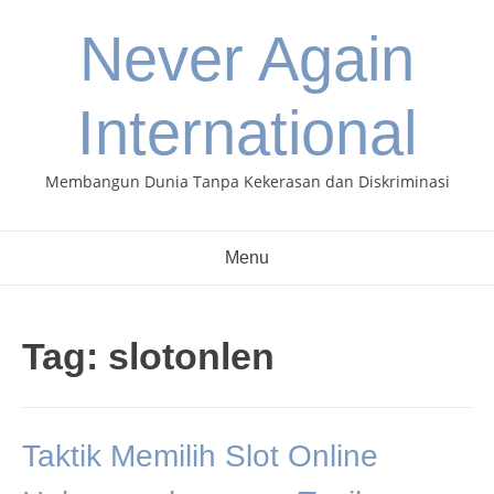
Skip
Never Again
to
content
International
Membangun Dunia Tanpa Kekerasan dan Diskriminasi
Menu
Tag:
slotonlen
Taktik Memilih Slot Online