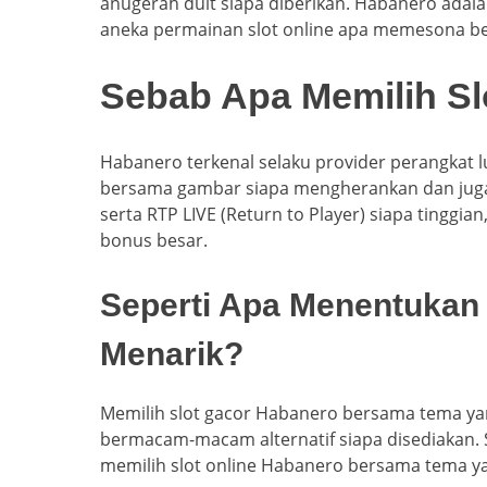
anugerah duit siapa diberikan. Habanero adal
aneka permainan slot online apa memesona 
Sebab Apa Memilih Sl
Habanero terkenal selaku provider perangkat l
bersama gambar siapa mengherankan dan juga cir
serta RTP LIVE (Return to Player) siapa ting
bonus besar.
Seperti Apa Menentukan 
Menarik?
Memilih slot gacor Habanero bersama tema y
bermacam-macam alternatif siapa disediakan. 
memilih slot online Habanero bersama tema y