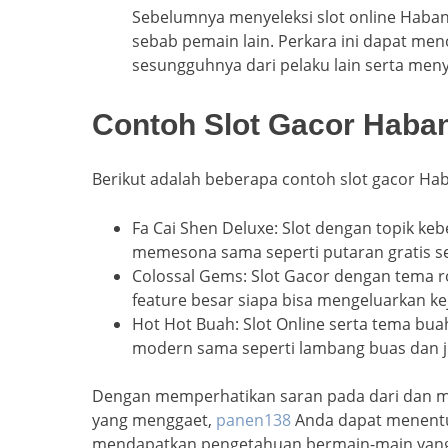
Sebelumnya menyeleksi slot online Habane
sebab pemain lain. Perkara ini dapat 
sesungguhnya dari pelaku lain serta men
Contoh Slot Gacor Haba
Berikut adalah beberapa contoh slot gacor Ha
Fa Cai Shen Deluxe: Slot dengan topik ke
memesona sama seperti putaran gratis se
Colossal Gems: Slot Gacor dengan tema r
feature besar siapa bisa mengeluarkan ke
Hot Hot Buah: Slot Online serta tema buah
modern sama seperti lambang buas dan 
Dengan memperhatikan saran pada dari dan me
yang menggaet,
panen138
Anda dapat menentuk
mendapatkan pengetahuan bermain-main yan