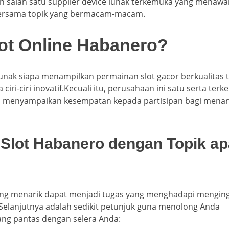
ah salah satu supplier device lunak terkemuka yang menaw
bersama topik yang bermacam-macam.
ot Online Habanero?
unak siapa menampilkan permainan slot gacor berkualitas t
i-ciri inovatif.Kecuali itu, perusahaan ini satu serta terke
gian, menyampaikan kesempatan kepada partisipan bagi mena
Slot Habanero dengan Topik ap
ang menarik dapat menjadi tugas yang menghadapi mengin
Selanjutnya adalah sedikit petunjuk guna menolong Anda
ang pantas dengan selera Anda: