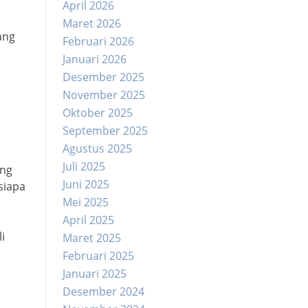
April 2026
Maret 2026
ang
Februari 2026
Januari 2026
Desember 2025
November 2025
Oktober 2025
September 2025
Agustus 2025
Juli 2025
ang
Juni 2025
 siapa
Mei 2025
April 2025
i
Maret 2025
Februari 2025
Januari 2025
Desember 2024