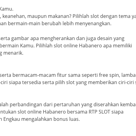
 Kamu.
, keanehan, maupun makanan? Pilihlah slot dengan tema y
aman bermain-main berubah lebih menyenangkan.
e serta gambar apa mengherankan dan juga desain yang
rmain Kamu. Pilihlah slot online Habanero apa memiliki
 menarik.
 serta bermacam-macam fitur sama seperti free spin, lamb
ciri siapa tersedia serta pilih slot yang memberikan ciri-ciri
dalah perbandingan dari pertaruhan yang diserahkan kembal
entukan slot online Habanero bersama RTP SLOT siapa
 Engkau mengalahkan bonus luas.