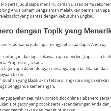
ro serta judul siapa menarik, carilah ulasan serta rekome
menolong Anda paham pengalaman melakukan permainan apa
yeleksi slot yang pantas dengan kebutuhan Engkau.
nero dengan Topik yang Menari
banero bersama judul apa menggaet siapa dapat Anda uji:
beruntungan dan juga kekayaan apa diperlengkapi serta feat
rta Progresive Jackpot.
ock gem apa diberi dengan rancangan apa berkilauan dan
jayaan besar.
-buahan yang klasik akan tetapi dilengkapi dengan ciri-ciri
juga pengganda kemenangan.
ngupayakan sejumlah contoh slot online Habanero serta 
an slot gacor yang cocok serta kecenderungan Anda dan 
g menggembirakan dan menguntungkan.