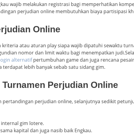
gkau wajib melakukan registrasi bagi memperhatikan kompe
ingan perjudian online membutuhkan biaya partisipasi kh
judian Online
 kriteria atau aturan play siapa wajib dipatuhi sewaktu tu
ngundian nomor dan limit waktu bagi menempatkan judi.Se
ogin alternatif
pertumbuhan game dan juga rencana pesai
a terdapat lebih banyak sebab satu sidang gim.
Turnamen Perjudian Online
 pertandingan perjudian online, selanjutnya sedikit petunj
internal gim lotere.
ama kapital dan juga nasib baik Engkau.