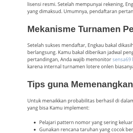
lisensi resmi. Setelah mempunyai rekening, En
yang dimaksud. Umumnya, pendaftaran pertand
Mekanisme Turnamen Per
Setelah sukses mendaftar, Engkau bakal dikasih
berlangsung. Kamu bakal diberikan jadwal pe
pertandingan, Anda wajib memonitor
sensa69 l
karena internal turnamen lotere onlen biasany
Tips guna Memenangkan 
Untuk menaikkan probabilitas berhasil di dalam
yang bisa Kamu implement:
Pelajari pattern nomor yang sering keluar 
Gunakan rencana taruhan yang cocok bers