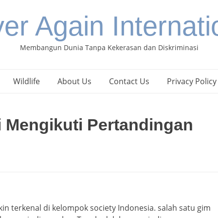
er Again Internati
Membangun Dunia Tanpa Kekerasan dan Diskriminasi
Wildlife
About Us
Contact Us
Privacy Policy
i Mengikuti Pertandingan
kin terkenal di kelompok society Indonesia. salah satu gim