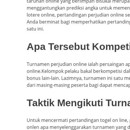
taruhan online yang berlimpah disukai merupa
menggantungkan prediksi angka untuk memena
lotere online, pertandingan perjudian online s
Anda berminat bagi memperhatikan pertanding
satu ini.
Apa Tersebut Kompeti
Turnamen perjudian online ialah persaingan a
online.Kelompok pelaku bakal berkompetisi d
bonus lain-lain. Lazimnya, turnamen ini satu m
dari masing-masing peserta bagi dapat mencap
Taktik Mengikuti Tur
Untuk mencermati pertandingan togel on line,
onlen apa menyelenggarakan turnamen yang d