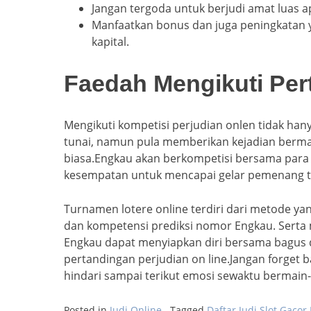
Jangan tergoda untuk berjudi amat luas 
Manfaatkan bonus dan juga peningkatan ya
kapital.
Faedah Mengikuti Per
Mengikuti kompetisi perjudian onlen tidak 
tunai, namun pula memberikan kejadian berma
biasa.Engkau akan berkompetisi bersama para
kesempatan untuk mencapai gelar pemenang 
Turnamen lotere online terdiri dari metode y
dan kompetensi prediksi nomor Engkau. Serta m
Engkau dapat menyiapkan diri bersama bagus
pertandingan perjudian on line.Jangan forget
hindari sampai terikut emosi sewaktu bermain
Posted in
Judi Online
Tagged
Daftar Judi Slot Gacor 