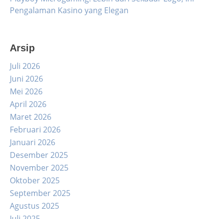
Pengalaman Kasino yang Elegan
Arsip
Juli 2026
Juni 2026
Mei 2026
April 2026
Maret 2026
Februari 2026
Januari 2026
Desember 2025
November 2025
Oktober 2025
September 2025
Agustus 2025
Juli 2025