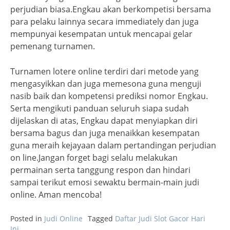
perjudian biasa.Engkau akan berkompetisi bersama
para pelaku lainnya secara immediately dan juga
mempunyai kesempatan untuk mencapai gelar
pemenang turnamen.
Turnamen lotere online terdiri dari metode yang
mengasyikkan dan juga memesona guna menguji
nasib baik dan kompetensi prediksi nomor Engkau.
Serta mengikuti panduan seluruh siapa sudah
dijelaskan di atas, Engkau dapat menyiapkan diri
bersama bagus dan juga menaikkan kesempatan
guna meraih kejayaan dalam pertandingan perjudian
on line.Jangan forget bagi selalu melakukan
permainan serta tanggung respon dan hindari
sampai terikut emosi sewaktu bermain-main judi
online. Aman mencoba!
Posted in
Judi Online
Tagged
Daftar Judi Slot Gacor Hari
Ini