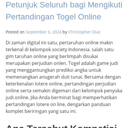
Petunjuk Seluruh bagi Mengikuti
Pertandingan Togel Online
Posted on
September 6, 2024
by
Christopher Diaz
Di zaman digital ini satu, pertaruhan online makin
terkenal di kelompok society Indonesia. salah satu
gim taruhan online yang berlimpah disukai
merupakan perjudian onlen. Togel adalah game judi
yang menggantungkan prediksi angka untuk
memenangkan anugerah duit tunai. Bersama dengan
keterkenalan lotere online, pertandingan perjudian
online serta semakin digemari dari kelompok penyuka
judi online. Jika Anda berminat bagi memperhatikan
pertandingan lotere on line, dengarkan panduan
komplet beriringan yang satu ini.