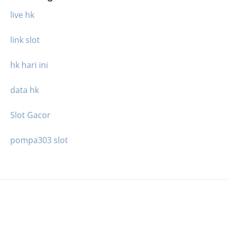
live hk
link slot
hk hari ini
data hk
Slot Gacor
pompa303 slot