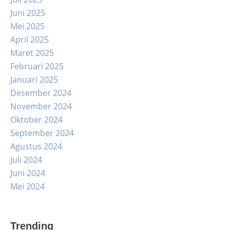
Juni 2025
Mei 2025
April 2025
Maret 2025
Februari 2025
Januari 2025
Desember 2024
November 2024
Oktober 2024
September 2024
Agustus 2024
Juli 2024
Juni 2024
Mei 2024
Trending